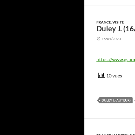
FRANCE
,
VISITE
Duley J. (1
16/01/2020
https://www.gsbm
10 vues
DULEY J. (AUTEUR)