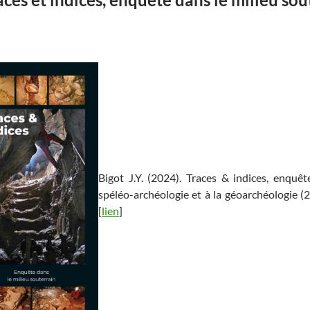
Bigot J.Y. (2024). Traces & indices, enquêt
spéléo-archéologie et à la géoarchéologie (
[
lien
]