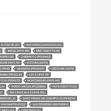
AUTRICHE (AT)
BACUPARI (GARGANTA DO)
)
BRESIL (PAYS-BR)
BRET (GROTTE DE)
ADERO DE)
CHIRIMOTO (PE010602)
AGNE (PAYS-ES)
ESTEVAN (AVEN)
 (FR30)
GRANADA (PE010107)
GREGOIRE (AVEN)
AMBA (PE010110)
LEO (CUEVA DE)
CLUS (FR30175)
MONTENEGRO (PAYS-ME)
LA)
PARDO MIGUEL (PE220805)
PATIS (GROTTE DU)
L)
RIO CASHCALA (CUEVA DEL)
AVEN DE LA)
SAINT-PRIVAT-DE-CHAMPCLOS (FR30293)
SAN MARTIN (PE22)
SAO DESIDERIO (BR2928901)
E (PAYS-CH)
SYRIE (PAYS-SY)