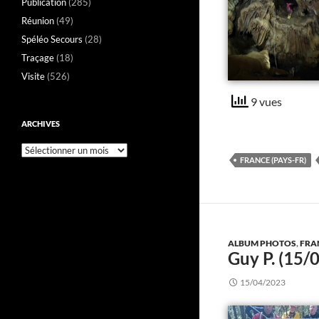
Publication
(285)
Réunion
(49)
Spéléo Secours
(28)
Traçage
(18)
Visite
(526)
9 vues
ARCHIVES
Archives
FRANCE (PAYS-FR)
ALBUM PHOTOS
,
FRA
Guy P. (15/
15/04/2023