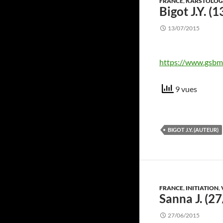
FRANCE
,
KARSTOLOG
Bigot J.Y. 
13/07/2015
https://www.gsbm
9 vues
BIGOT J.Y. (AUTEUR)
FRANCE
,
INITIATION
,
Sanna J. (2
27/06/2015