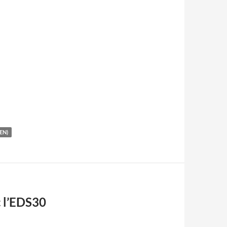
EN)
c l’EDS30