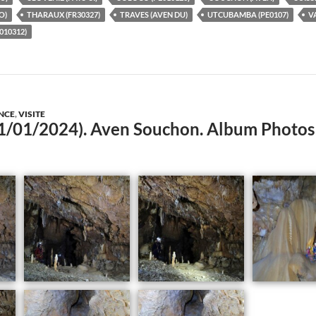
O)
THARAUX (FR30327)
TRAVES (AVEN DU)
UTCUBAMBA (PE0107)
V
10312)
NCE
,
VISITE
(21/01/2024). Aven Souchon. Album Phot