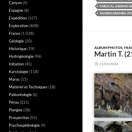
Canyon
(5)
TABOCAL (ABISMO D
Espagne
(8)
YAMBRASBAMBA (PE0
Expédition
(157)
Exploration
(608)
France
(1 038)
Géologie
(20)
ALBUM PHOTOS
,
FRA
Historique
(19)
Martin T. 
Hydrogéologie
(96)
Initiation
(45)
21/01/2024
Karstologie
(118)
Maroc
(15)
Matériel et Techniques
(18)
Paléontologie
(6)
Pérou
(221)
Plongée
(38)
Prospection
(55)
Psychospéléologie
(9)