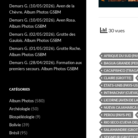
Demars G. (10/05/2026). Aven de la
Chèvre. Album Photos GSBM
Demars G. (10/05/2026). Aven Rosa.
Album Photos GSBM
30 vues
Demars G. (02/05/2026). Grotte des
Gaulois. Album Photos GSBM
Demars G. (01/05/2026). Grotte Roche.
Album Photos GSBM
AFRIQUE DU SUD (PA
Demars G. (28/04/2026). Formation aux
BAGUA GRANDE (PE0
premiers secours. Album Photos GSBM
CACAPISHCO (TRAGA
CLAIRE (GROTTE)
ETATS-UNIS (PAYS-US
CATÉGORIES
INTIMACHAY (CUEVA
LICORNE (AVEN DE LA
Album Photos
(580)
NUEVA CAJAMARCA (
Archéologie
(50)
PEROU (PAYS-PE)
Biospéléologie
(9)
RIO SECO (CUEVA DEL
Bolivie
(39)
SALAMANDRE (GROTT
Brésil
(95)
SEIGNEUR (GROTTE D