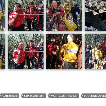
GARD (FR30)
GUY P. (AUTEUR)
MONTCLUS (FR30175)
SOUCHON (AVEN)