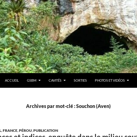
ACCUEIL
GSBM
CAVITÉS
SORTIES
PHOTOS ET VIDÉOS
Archives par mot-clé : Souchon (Aven)
L
,
FRANCE
,
PÉROU
,
PUBLICATION
races et indices, enquête dans le milieu so