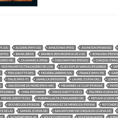
YS-ZA)
ALGERIE (PAYS-DZ)
AMAZONAS (PE01)
ASUNCION (PE060102)
10701)
BAHIA (BR29)
BAMBUS (RESURGENCIA DE LOS)
BONGARA (PE0103
DERO DE)
CAJAMARCA (PE06)
CHACHAPOYAS (PE0101)
CHAQUIL (TRAG
DOS PALMITOS (TRAGADERO DE LOS)
ELIAS SOPLIN VARGAS (PE220803)
ESP
)
FEES (GROTTE DES)
FIGUEIRA (ABISMO DA)
FRANCE (PAYS-FR)
GARD
)
ITALIE (PAYS-IT)
JAMALCA (PE010705)
LAUREL (CUEVA DEL)
LEIMEB
)
MACEDOINE DU NORD (PAYS-MK)
MEJANNES-LE-CLAP (FR30164)
MONT
PE220804)
OMIA (PE010609)
ORAGE (GROTTE DE L')
PALMERA (CUEVA DE 
PREVEL (GROTTE DU)
PURUM LLACTA (TRAGADERO DE)
REFUGIO (CUEVA DE
)
ROCHEGUDE (FR30218)
RODRIGUEZ DE MENDOZA (PE0106)
ROTONDE (
E DE LA)
SAMUEL (CUEVA DE)
SAN ANTONIO DE CHIQUILDO (CUEVA DE)
U)
SLOVENIE (PAYS-SI)
SOLOCO (PE010120)
SOUCHON (AVEN)
SUISS