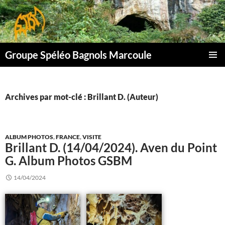
Aller
au
contenu
Groupe Spéléo Bagnols Marcoule
MENU
PRINCI
Archives par mot-clé : Brillant D. (Auteur)
ALBUM PHOTOS
,
FRANCE
,
VISITE
Brillant D. (14/04/2024). Aven du Point
G. Album Photos GSBM
14/04/2024