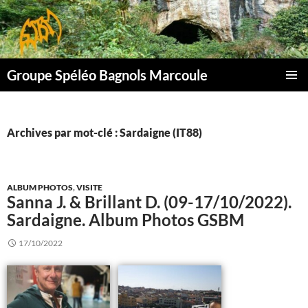
Aller
au
contenu
Groupe Spéléo Bagnols Marcoule
MENU
PRINCI
Archives par mot-clé : Sardaigne (IT88)
ALBUM PHOTOS
,
VISITE
Sanna J. & Brillant D. (09-17/10/2022).
Sardaigne. Album Photos GSBM
17/10/2022