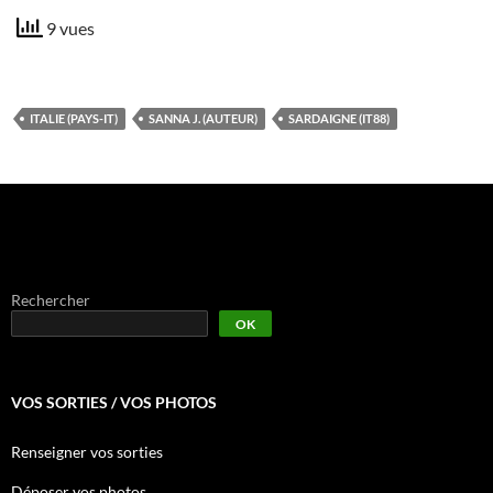
9 vues
ITALIE (PAYS-IT)
SANNA J. (AUTEUR)
SARDAIGNE (IT88)
Rechercher
OK
VOS SORTIES / VOS PHOTOS
Renseigner vos sorties
Déposer vos photos