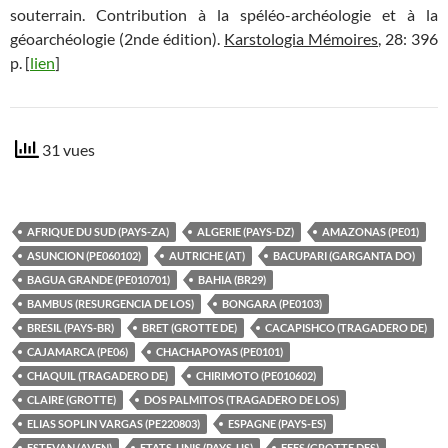
souterrain. Contribution à la spéléo-archéologie et à la
géoarchéologie (2nde édition).
Karstologia Mémoires
, 28: 396
p. [
lien
]
31 vues
AFRIQUE DU SUD (PAYS-ZA)
ALGERIE (PAYS-DZ)
AMAZONAS (PE01)
ASUNCION (PE060102)
AUTRICHE (AT)
BACUPARI (GARGANTA DO)
BAGUA GRANDE (PE010701)
BAHIA (BR29)
BAMBUS (RESURGENCIA DE LOS)
BONGARA (PE0103)
BRESIL (PAYS-BR)
BRET (GROTTE DE)
CACAPISHCO (TRAGADERO DE)
CAJAMARCA (PE06)
CHACHAPOYAS (PE0101)
CHAQUIL (TRAGADERO DE)
CHIRIMOTO (PE010602)
CLAIRE (GROTTE)
DOS PALMITOS (TRAGADERO DE LOS)
ELIAS SOPLIN VARGAS (PE220803)
ESPAGNE (PAYS-ES)
ESTEVAN (AVEN)
ETATS-UNIS (PAYS-US)
FEES (GROTTE DES)