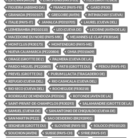
FIGUEIRA (ABISMO DA)
FRANCE (PAYS-FR)
GARD (FR30)
GRANADA (PE010107)
GREGOIRE (AVEN)
INTIMACHAY (CUEVA)
ITALIE (PAYS-IT)
JAMALCA (PE010705)
LAUREL (CUEVA DEL)
LEIMEBAMBA (PE010110)
LEO (CUEVA DE)
LICORNE (AVEN DE LA)
MACEDOINE DU NORD (PAYS-MK)
MEJANNES-LE-CLAP (FR30164)
MONTCLUS (FR30175)
MONTENEGRO (PAYS-ME)
NUEVA CAJAMARCA (PE220804)
OMIA (PE010609)
ORAGE (GROTTE DE L')
PALMERA (CUEVA DE LA)
PARDO MIGUEL (PE220805)
PATIS (GROTTE DU)
PEROU (PAYS-PE)
PREVEL (GROTTE DU)
PURUM LLACTA (TRAGADERO DE)
REFUGIO (CUEVA DEL)
RIO CASHCALA (CUEVA DEL)
RIO SECO (CUEVA DEL)
ROCHEGUDE (FR30218)
RODRIGUEZ DE MENDOZA (PE0106)
ROTONDE (AVEN DE LA)
SAINT-PRIVAT-DE-CHAMPCLOS (FR30293)
SALAMANDRE (GROTTE DE LA)
SAMUEL (CUEVA DE)
SAN ANTONIO DE CHIQUILDO (CUEVA DE)
SAN MARTIN (PE22)
SAO DESIDERIO (BR2928901)
SEIGNEUR (GROTTE DU)
SLOVENIE (PAYS-SI)
SOLOCO (PE010120)
SOUCHON (AVEN)
SUISSE (PAYS-CH)
SYRIE (PAYS-SY)