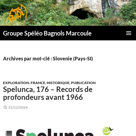
Aller
au
contenu
Groupe Spéléo Bagnols Marcoule
MENU
PRINCI
Archives par mot-clé : Slovenie (Pays-SI)
EXPLORATION
,
FRANCE
,
HISTORIQUE
,
PUBLICATION
Spelunca, 176 – Records de
profondeurs avant 1966
31/12/2024