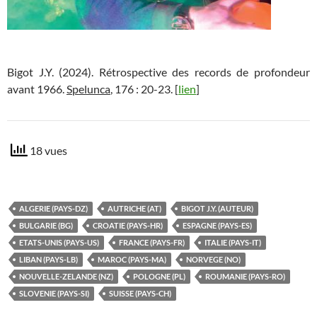
Bigot J.Y. (2024). Rétrospective des records de profondeur
avant 1966.
Spelunca
, 176 : 20-23. [
lien
]
18 vues
ALGERIE (PAYS-DZ)
AUTRICHE (AT)
BIGOT J.Y. (AUTEUR)
BULGARIE (BG)
CROATIE (PAYS-HR)
ESPAGNE (PAYS-ES)
ETATS-UNIS (PAYS-US)
FRANCE (PAYS-FR)
ITALIE (PAYS-IT)
LIBAN (PAYS-LB)
MAROC (PAYS-MA)
NORVEGE (NO)
NOUVELLE-ZELANDE (NZ)
POLOGNE (PL)
ROUMANIE (PAYS-RO)
SLOVENIE (PAYS-SI)
SUISSE (PAYS-CH)