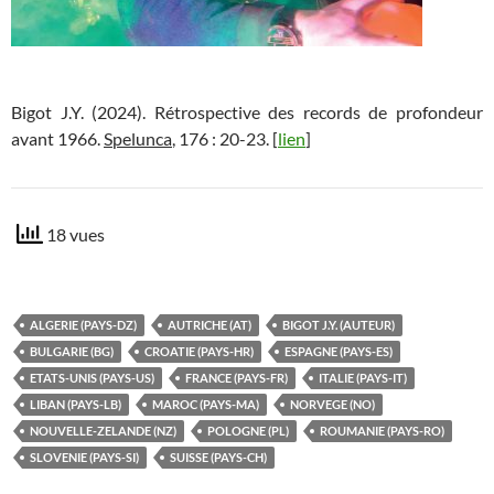
Bigot J.Y. (2024). Rétrospective des records de profondeur
avant 1966.
Spelunca
, 176 : 20-23. [
lien
]
18 vues
ALGERIE (PAYS-DZ)
AUTRICHE (AT)
BIGOT J.Y. (AUTEUR)
BULGARIE (BG)
CROATIE (PAYS-HR)
ESPAGNE (PAYS-ES)
ETATS-UNIS (PAYS-US)
FRANCE (PAYS-FR)
ITALIE (PAYS-IT)
LIBAN (PAYS-LB)
MAROC (PAYS-MA)
NORVEGE (NO)
NOUVELLE-ZELANDE (NZ)
POLOGNE (PL)
ROUMANIE (PAYS-RO)
SLOVENIE (PAYS-SI)
SUISSE (PAYS-CH)