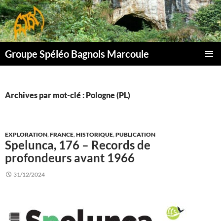
Aller
au
contenu
Groupe Spéléo Bagnols Marcoule
MENU
PRINCI
Archives par mot-clé : Pologne (PL)
EXPLORATION
,
FRANCE
,
HISTORIQUE
,
PUBLICATION
Spelunca, 176 – Records de
profondeurs avant 1966
31/12/2024