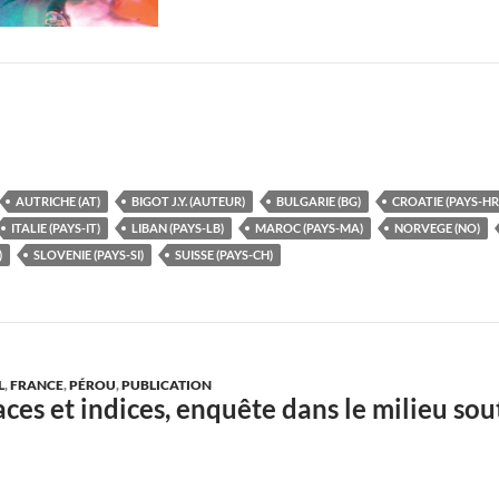
AUTRICHE (AT)
BIGOT J.Y. (AUTEUR)
BULGARIE (BG)
CROATIE (PAYS-HR
ITALIE (PAYS-IT)
LIBAN (PAYS-LB)
MAROC (PAYS-MA)
NORVEGE (NO)
)
SLOVENIE (PAYS-SI)
SUISSE (PAYS-CH)
L
,
FRANCE
,
PÉROU
,
PUBLICATION
races et indices, enquête dans le milieu so