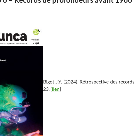
Bigot J.Y. (2024). Rétrospective des record
23. [
lien
]