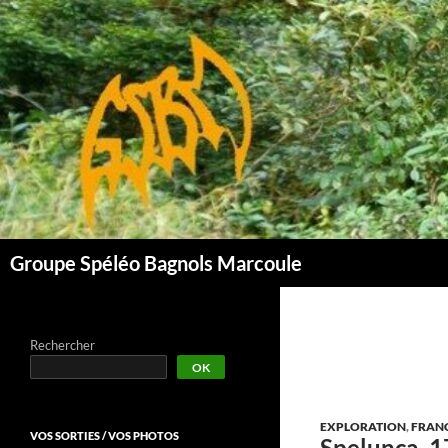
Aller
au
contenu
Groupe Spéléo Bagnols Marcoule
Rechercher
OK
EXPLORATION
,
FRAN
VOS SORTIES / VOS PHOTOS
Spelunca, 1