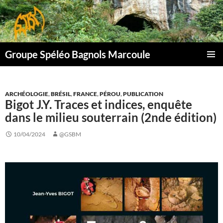
Aller
au
contenu
Groupe Spéléo Bagnols Marcoule
MENU
PRINCI
ARCHÉOLOGIE
,
BRÉSIL
,
FRANCE
,
PÉROU
,
PUBLICATION
Bigot J.Y. Traces et indices, enquête
dans le milieu souterrain (2nde édition)
10/04/2024
@GSBM