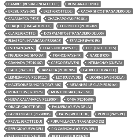
BAMBUS (RESURGENCIA DE LOS)
BONGARA (PE0103)
BRESIL (PAYS-BR)
BRET (GROTTE DE)
CACAPISHCO (TRAGADERO DE)
CAJAMARCA (PE06)
CHACHAPOYAS (PE0101)
CHAQUIL (TRAGADERO DE)
CHIRIMOTO (PE010602)
CLAIRE (GROTTE)
DOS PALMITOS (TRAGADERO DE LOS)
ELIAS SOPLIN VARGAS (PE220803)
ESPAGNE (PAYS-ES)
ESTEVAN (AVEN)
ETATS-UNIS (PAYS-US)
FEES (GROTTE DES)
FIGUEIRA (ABISMO DA)
FRANCE (PAYS-FR)
GARD (FR30)
GRANADA (PE010107)
GREGOIRE (AVEN)
INTIMACHAY (CUEVA)
ITALIE (PAYS-IT)
JAMALCA (PE010705)
LAUREL (CUEVA DEL)
LEIMEBAMBA (PE010110)
LEO (CUEVA DE)
LICORNE (AVEN DE LA)
MACEDOINE DU NORD (PAYS-MK)
MEJANNES-LE-CLAP (FR30164)
MONTCLUS (FR30175)
MONTENEGRO (PAYS-ME)
NUEVA CAJAMARCA (PE220804)
OMIA (PE010609)
ORAGE (GROTTE DE L')
PALMERA (CUEVA DE LA)
PARDO MIGUEL (PE220805)
PATIS (GROTTE DU)
PEROU (PAYS-PE)
PREVEL (GROTTE DU)
PURUM LLACTA (TRAGADERO DE)
REFUGIO (CUEVA DEL)
RIO CASHCALA (CUEVA DEL)
RIO SECO (CUEVA DEL)
ROCHEGUDE (FR30218)