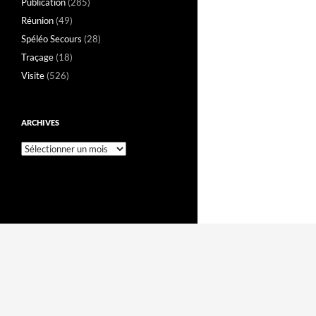
Publication
(285)
Réunion
(49)
Spéléo Secours
(28)
Traçage
(18)
Visite
(526)
ARCHIVES
Archives