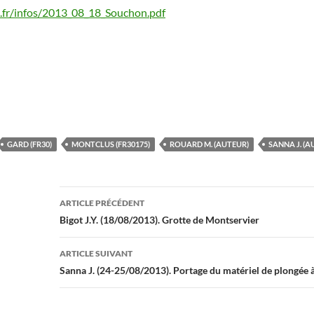
.fr/infos/2013_08_18_Souchon.pdf
GARD (FR30)
MONTCLUS (FR30175)
ROUARD M. (AUTEUR)
SANNA J. (A
Navigation
ARTICLE PRÉCÉDENT
des
Bigot J.Y. (18/08/2013). Grotte de Montservier
articles
ARTICLE SUIVANT
Sanna J. (24-25/08/2013). Portage du matériel de plongée à