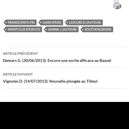
FRANCE (PAYS-FR)
GARD (FR30)
LESCURE D. (AUTEUR)
MONTCLUS (FR30175)
SANNA J. (AUTEUR)
SOUCHON (AVEN)
Navigation
ARTICLE PRÉCÉDENT
des
Demars G. (30/06/2013). Encore une sortie efficace au Basset
articles
ARTICLE SUIVANT
Vignoles D. (14/07/2013). Nouvelle plongée au Tilleul