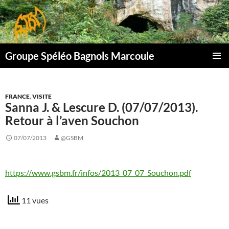
Aller
au
contenu
Groupe Spéléo Bagnols Marcoule
MENU
PRINCI
FRANCE
,
VISITE
Sanna J. & Lescure D. (07/07/2013).
Retour à l’aven Souchon
07/07/2013
@GSBM
https://www.gsbm.fr/infos/2013_07_07_Souchon.pdf
11 vues