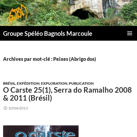
Aller
au
contenu
Groupe Spéléo Bagnols Marcoule
MENU
PRINCI
Archives par mot-clé : Peixes (Abrigo dos)
BRÉSIL
,
EXPÉDITION
,
EXPLORATION
,
PUBLICATION
O Carste 25(1), Serra do Ramalho 2008
& 2011 (Brésil)
10/04/2013