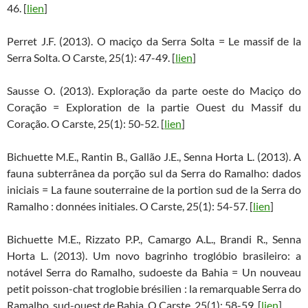
46. [
lien
]
Perret J.F. (2013). O maciço da Serra Solta = Le massif de la
Serra Solta. O Carste, 25(1): 47-49. [
lien
]
Sausse O. (2013). Exploração da parte oeste do Maciço do
Coração = Exploration de la partie Ouest du Massif du
Coração. O Carste, 25(1): 50-52. [
lien
]
Bichuette M.E., Rantin B., Gallão J.E., Senna Horta L. (2013). A
fauna subterrânea da porção sul da Serra do Ramalho: dados
iniciais = La faune souterraine de la portion sud de la Serra do
Ramalho : données initiales. O Carste, 25(1): 54-57. [
lien
]
Bichuette M.E., Rizzato P.P., Camargo A.L., Brandi R., Senna
Horta L. (2013). Um novo bagrinho troglóbio brasileiro: a
notável Serra do Ramalho, sudoeste da Bahia = Un nouveau
petit poisson-chat troglobie brésilien : la remarquable Serra do
Ramalho, sud-ouest de Bahia. O Carste, 25(1): 58-59. [
lien
]