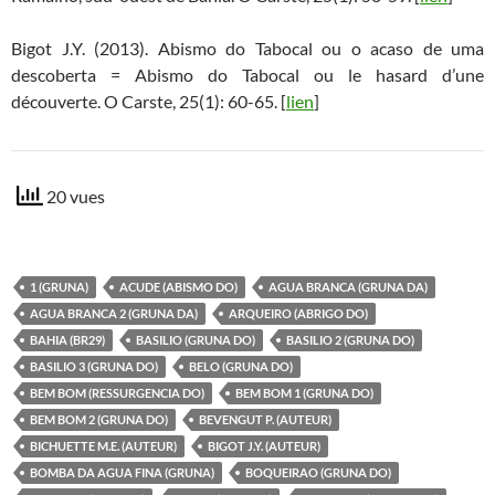
Bigot J.Y. (2013). Abismo do Tabocal ou o acaso de uma
descoberta = Abismo do Tabocal ou le hasard d’une
découverte. O Carste, 25(1): 60-65. [
lien
]
20 vues
1 (GRUNA)
ACUDE (ABISMO DO)
AGUA BRANCA (GRUNA DA)
AGUA BRANCA 2 (GRUNA DA)
ARQUEIRO (ABRIGO DO)
BAHIA (BR29)
BASILIO (GRUNA DO)
BASILIO 2 (GRUNA DO)
BASILIO 3 (GRUNA DO)
BELO (GRUNA DO)
BEM BOM (RESSURGENCIA DO)
BEM BOM 1 (GRUNA DO)
BEM BOM 2 (GRUNA DO)
BEVENGUT P. (AUTEUR)
BICHUETTE M.E. (AUTEUR)
BIGOT J.Y. (AUTEUR)
BOMBA DA AGUA FINA (GRUNA)
BOQUEIRAO (GRUNA DO)