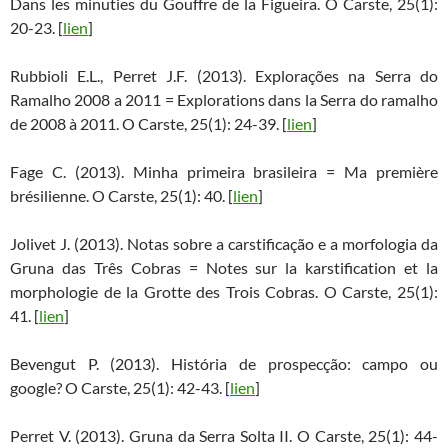
Dans les minuties du Gouffre de la Figueira. O Carste, 25(1):
20-23. [
lien
]
Rubbioli E.L., Perret J.F. (2013). Explorações na Serra do
Ramalho 2008 a 2011 = Explorations dans la Serra do ramalho
de 2008 à 2011. O Carste, 25(1): 24-39. [
lien
]
Fage C. (2013). Minha primeira brasileira = Ma première
brésilienne. O Carste, 25(1): 40. [
lien
]
Jolivet J. (2013). Notas sobre a carstificação e a morfologia da
Gruna das Três Cobras = Notes sur la karstification et la
morphologie de la Grotte des Trois Cobras. O Carste, 25(1):
41. [
lien
]
Bevengut P. (2013). História de prospecção: campo ou
google? O Carste, 25(1): 42-43. [
lien
]
Perret V. (2013). Gruna da Serra Solta II. O Carste, 25(1): 44-