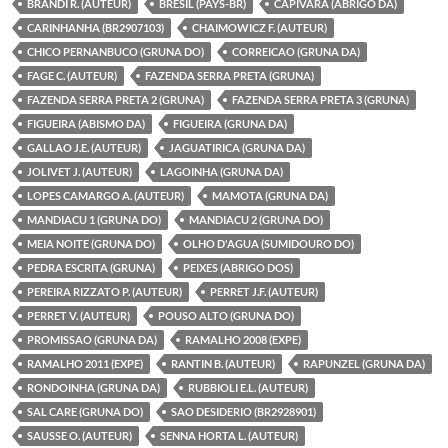
BRANDI R. (AUTEUR)
BRESIL (PAYS-BR)
CAPIVARA (ABRIGO DA)
CARINHANHA (BR2907103)
CHAIMOWICZ F. (AUTEUR)
CHICO PERNANBUCO (GRUNA DO)
CORREICAO (GRUNA DA)
FAGE C. (AUTEUR)
FAZENDA SERRA PRETA (GRUNA)
FAZENDA SERRA PRETA 2 (GRUNA)
FAZENDA SERRA PRETA 3 (GRUNA)
FIGUEIRA (ABISMO DA)
FIGUEIRA (GRUNA DA)
GALLAO J.E. (AUTEUR)
JAGUATIRICA (GRUNA DA)
JOLIVET J. (AUTEUR)
LAGOINHA (GRUNA DA)
LOPES CAMARGO A. (AUTEUR)
MAMOTA (GRUNA DA)
MANDIACU 1 (GRUNA DO)
MANDIACU 2 (GRUNA DO)
MEIA NOITE (GRUNA DO)
OLHO D'AGUA (SUMIDOURO DO)
PEDRA ESCRITA (GRUNA)
PEIXES (ABRIGO DOS)
PEREIRA RIZZATO P. (AUTEUR)
PERRET J.F. (AUTEUR)
PERRET V. (AUTEUR)
POUSO ALTO (GRUNA DO)
PROMISSAO (GRUNA DA)
RAMALHO 2008 (EXPE)
RAMALHO 2011 (EXPE)
RANTIN B. (AUTEUR)
RAPUNZEL (GRUNA DA)
RONDOINHA (GRUNA DA)
RUBBIOLI E.L. (AUTEUR)
SAL CARE (GRUNA DO)
SAO DESIDERIO (BR2928901)
SAUSSE O. (AUTEUR)
SENNA HORTA L. (AUTEUR)