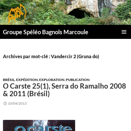
Aller
au
contenu
Groupe Spéléo Bagnols Marcoule
MENU
PRINCI
Archives par mot-clé : Vandercir 2 (Gruna do)
BRÉSIL
,
EXPÉDITION
,
EXPLORATION
,
PUBLICATION
O Carste 25(1), Serra do Ramalho 2008
& 2011 (Brésil)
10/04/2013