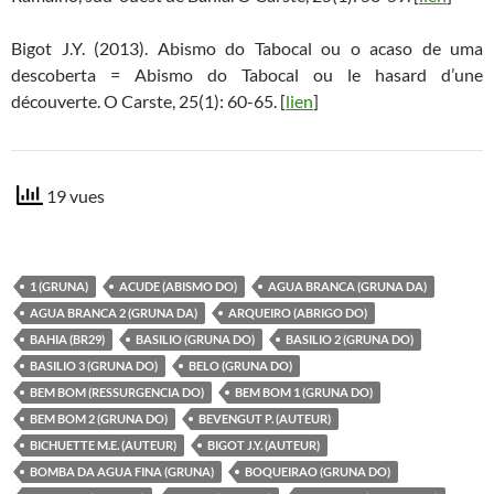
Bigot J.Y. (2013). Abismo do Tabocal ou o acaso de uma
descoberta = Abismo do Tabocal ou le hasard d’une
découverte. O Carste, 25(1): 60-65. [
lien
]
19 vues
1 (GRUNA)
ACUDE (ABISMO DO)
AGUA BRANCA (GRUNA DA)
AGUA BRANCA 2 (GRUNA DA)
ARQUEIRO (ABRIGO DO)
BAHIA (BR29)
BASILIO (GRUNA DO)
BASILIO 2 (GRUNA DO)
BASILIO 3 (GRUNA DO)
BELO (GRUNA DO)
BEM BOM (RESSURGENCIA DO)
BEM BOM 1 (GRUNA DO)
BEM BOM 2 (GRUNA DO)
BEVENGUT P. (AUTEUR)
BICHUETTE M.E. (AUTEUR)
BIGOT J.Y. (AUTEUR)
BOMBA DA AGUA FINA (GRUNA)
BOQUEIRAO (GRUNA DO)