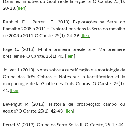
Dans les minuties du Gouffre de la Figueira. O Carste, 25(1):
20-23. [
lien
]
Rubbioli E.L., Perret J.F. (2013). Explorações na Serra do
Ramalho 2008 a 2011 = Explorations dans la Serra do ramalho
de 2008 à 2011. O Carste, 25(1): 24-39. [
lien
]
Fage C. (2013). Minha primeira brasileira = Ma première
brésilienne. O Carste, 25(1): 40. [
lien
]
Jolivet J. (2013). Notas sobre a carstificação e a morfologia da
Gruna das Três Cobras = Notes sur la karstification et la
morphologie de la Grotte des Trois Cobras. O Carste, 25(1):
41. [
lien
]
Bevengut P. (2013). História de prospecção: campo ou
google? O Carste, 25(1): 42-43. [
lien
]
Perret V. (2013). Gruna da Serra Solta II. O Carste, 25(1): 44-