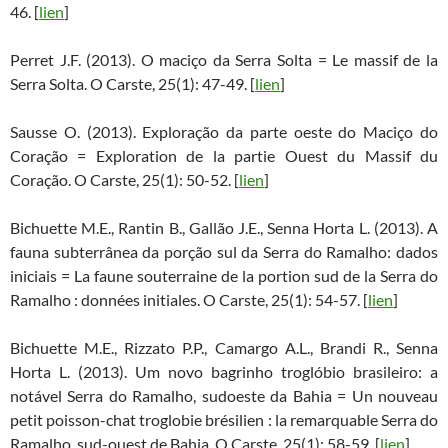
46. [
lien
]
Perret J.F. (2013). O maciço da Serra Solta = Le massif de la
Serra Solta. O Carste, 25(1): 47-49. [
lien
]
Sausse O. (2013). Exploração da parte oeste do Maciço do
Coração = Exploration de la partie Ouest du Massif du
Coração. O Carste, 25(1): 50-52. [
lien
]
Bichuette M.E., Rantin B., Gallão J.E., Senna Horta L. (2013). A
fauna subterrânea da porção sul da Serra do Ramalho: dados
iniciais = La faune souterraine de la portion sud de la Serra do
Ramalho : données initiales. O Carste, 25(1): 54-57. [
lien
]
Bichuette M.E., Rizzato P.P., Camargo A.L., Brandi R., Senna
Horta L. (2013). Um novo bagrinho troglóbio brasileiro: a
notável Serra do Ramalho, sudoeste da Bahia = Un nouveau
petit poisson-chat troglobie brésilien : la remarquable Serra do
Ramalho, sud-ouest de Bahia. O Carste, 25(1): 58-59. [
lien
]