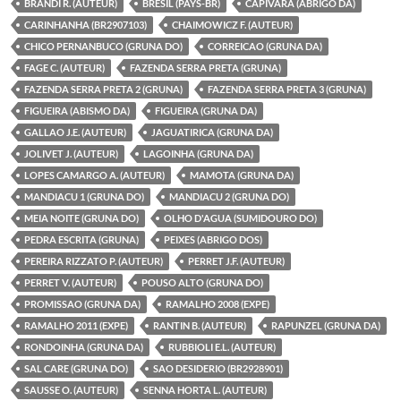
BRANDI R. (AUTEUR)
BRESIL (PAYS-BR)
CAPIVARA (ABRIGO DA)
CARINHANHA (BR2907103)
CHAIMOWICZ F. (AUTEUR)
CHICO PERNANBUCO (GRUNA DO)
CORREICAO (GRUNA DA)
FAGE C. (AUTEUR)
FAZENDA SERRA PRETA (GRUNA)
FAZENDA SERRA PRETA 2 (GRUNA)
FAZENDA SERRA PRETA 3 (GRUNA)
FIGUEIRA (ABISMO DA)
FIGUEIRA (GRUNA DA)
GALLAO J.E. (AUTEUR)
JAGUATIRICA (GRUNA DA)
JOLIVET J. (AUTEUR)
LAGOINHA (GRUNA DA)
LOPES CAMARGO A. (AUTEUR)
MAMOTA (GRUNA DA)
MANDIACU 1 (GRUNA DO)
MANDIACU 2 (GRUNA DO)
MEIA NOITE (GRUNA DO)
OLHO D'AGUA (SUMIDOURO DO)
PEDRA ESCRITA (GRUNA)
PEIXES (ABRIGO DOS)
PEREIRA RIZZATO P. (AUTEUR)
PERRET J.F. (AUTEUR)
PERRET V. (AUTEUR)
POUSO ALTO (GRUNA DO)
PROMISSAO (GRUNA DA)
RAMALHO 2008 (EXPE)
RAMALHO 2011 (EXPE)
RANTIN B. (AUTEUR)
RAPUNZEL (GRUNA DA)
RONDOINHA (GRUNA DA)
RUBBIOLI E.L. (AUTEUR)
SAL CARE (GRUNA DO)
SAO DESIDERIO (BR2928901)
SAUSSE O. (AUTEUR)
SENNA HORTA L. (AUTEUR)