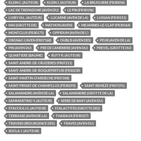
KLEIN C. (AUTEUR)
KLEIN J. (AUTEUR)
LA BRUGUIERE (FR30056)
LAC DE TREPADONE (AVEN DU)
LE PIN (FR30196)
LOIRY M.L. (AUTEUR)
LUCARNE (AVEN DE LA)
LUSSAN (FR30151)
MAI (GROTTE DE)
MATHON (AVEN)
MEJANNES-LE-CLAP (FR30164)
MONTCLUS (FR30175)
OPPIDUM (AVEN DE L')
ORGNAC-L'AVEN (FR07168)
OUBLIS (AVEN DES)
PEUR (AVEN DE LA)
PIN (AVEN DU)
PRE DE CANEBIERE (AVEN DU)
PREVEL (GROTTE DU)
QUARTIERE (BAUME)
RUTY R. (AUTEUR)
SAINT-ANDRE-DE-CRUZIERES (FR07211)
SAINT-ANDRE-DE-ROQUEPERTUIS (FR30230)
SAINT-MARTIN-D'ARDECHE (FR07268)
SAINT-PRIVAT-DE-CHAMPCLOS (FR30293)
SAINT-REMEZE (FR07291)
SALAMANDRE (AVEN DE LA)
SALAMANDRE (GROTTE DE LA)
SAMMARTINO Y. (AUTEUR)
SERRE DE BARY (AVEN DU)
STACCIOLI G. (AUTEUR)
STALACTITES (GROTTE DES)
TERRASSE (AVEN DE LA)
THARAUX (FR30327)
TRAVERS (RESURGENCE DES)
TRAVES (AVEN DU)
XUCLA J. (AUTEUR)