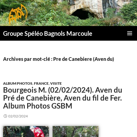
Aller
au
contenu
Groupe Spéléo Bagnols Marcoule
MENU
PRINCI
Archives par mot-clé : Pre de Canebiere (Aven du)
ALBUM PHOTOS
,
FRANCE
,
VISITE
Bourgeois M. (02/02/2024). Aven du
Pré de Canebière, Aven du fil de Fer.
Album Photos GSBM
02/02/2024