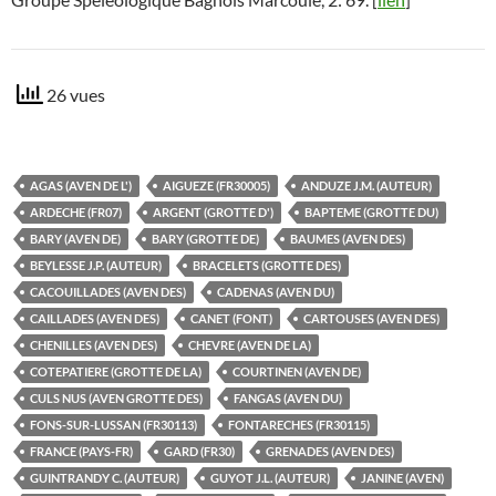
26 vues
AGAS (AVEN DE L')
AIGUEZE (FR30005)
ANDUZE J.M. (AUTEUR)
ARDECHE (FR07)
ARGENT (GROTTE D')
BAPTEME (GROTTE DU)
BARY (AVEN DE)
BARY (GROTTE DE)
BAUMES (AVEN DES)
BEYLESSE J.P. (AUTEUR)
BRACELETS (GROTTE DES)
CACOUILLADES (AVEN DES)
CADENAS (AVEN DU)
CAILLADES (AVEN DES)
CANET (FONT)
CARTOUSES (AVEN DES)
CHENILLES (AVEN DES)
CHEVRE (AVEN DE LA)
COTEPATIERE (GROTTE DE LA)
COURTINEN (AVEN DE)
CULS NUS (AVEN GROTTE DES)
FANGAS (AVEN DU)
FONS-SUR-LUSSAN (FR30113)
FONTARECHES (FR30115)
FRANCE (PAYS-FR)
GARD (FR30)
GRENADES (AVEN DES)
GUINTRANDY C. (AUTEUR)
GUYOT J.L. (AUTEUR)
JANINE (AVEN)