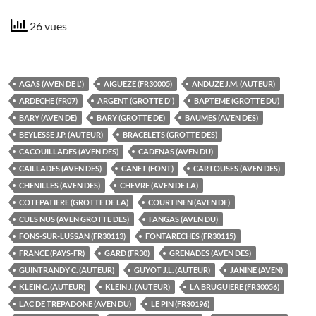
26 vues
AGAS (AVEN DE L')
AIGUEZE (FR30005)
ANDUZE J.M. (AUTEUR)
ARDECHE (FR07)
ARGENT (GROTTE D')
BAPTEME (GROTTE DU)
BARY (AVEN DE)
BARY (GROTTE DE)
BAUMES (AVEN DES)
BEYLESSE J.P. (AUTEUR)
BRACELETS (GROTTE DES)
CACOUILLADES (AVEN DES)
CADENAS (AVEN DU)
CAILLADES (AVEN DES)
CANET (FONT)
CARTOUSES (AVEN DES)
CHENILLES (AVEN DES)
CHEVRE (AVEN DE LA)
COTEPATIERE (GROTTE DE LA)
COURTINEN (AVEN DE)
CULS NUS (AVEN GROTTE DES)
FANGAS (AVEN DU)
FONS-SUR-LUSSAN (FR30113)
FONTARECHES (FR30115)
FRANCE (PAYS-FR)
GARD (FR30)
GRENADES (AVEN DES)
GUINTRANDY C. (AUTEUR)
GUYOT J.L. (AUTEUR)
JANINE (AVEN)
KLEIN C. (AUTEUR)
KLEIN J. (AUTEUR)
LA BRUGUIERE (FR30056)
LAC DE TREPADONE (AVEN DU)
LE PIN (FR30196)