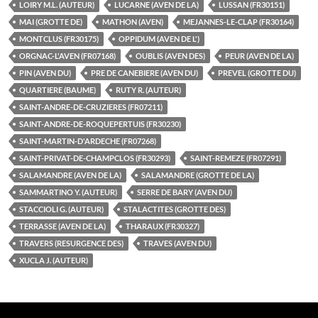
LOIRY M.L. (AUTEUR)
LUCARNE (AVEN DE LA)
LUSSAN (FR30151)
MAI (GROTTE DE)
MATHON (AVEN)
MEJANNES-LE-CLAP (FR30164)
MONTCLUS (FR30175)
OPPIDUM (AVEN DE L')
ORGNAC-L'AVEN (FR07168)
OUBLIS (AVEN DES)
PEUR (AVEN DE LA)
PIN (AVEN DU)
PRE DE CANEBIERE (AVEN DU)
PREVEL (GROTTE DU)
QUARTIERE (BAUME)
RUTY R. (AUTEUR)
SAINT-ANDRE-DE-CRUZIERES (FR07211)
SAINT-ANDRE-DE-ROQUEPERTUIS (FR30230)
SAINT-MARTIN-D'ARDECHE (FR07268)
SAINT-PRIVAT-DE-CHAMPCLOS (FR30293)
SAINT-REMEZE (FR07291)
SALAMANDRE (AVEN DE LA)
SALAMANDRE (GROTTE DE LA)
SAMMARTINO Y. (AUTEUR)
SERRE DE BARY (AVEN DU)
STACCIOLI G. (AUTEUR)
STALACTITES (GROTTE DES)
TERRASSE (AVEN DE LA)
THARAUX (FR30327)
TRAVERS (RESURGENCE DES)
TRAVES (AVEN DU)
XUCLA J. (AUTEUR)