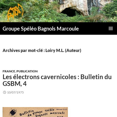
Aller
au
contenu
Groupe Spéléo Bagnols Marcoule
MENU
PRINCI
Archives par mot-clé : Loiry M.L. (Auteur)
FRANCE
,
PUBLICATION
Les électrons cavernicoles : Bulletin du
GSBM, 4
10/07/1975