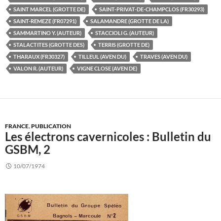
SAINT MARCEL (GROTTE DE)
SAINT-PRIVAT-DE-CHAMPCLOS (FR30293)
SAINT-REMEZE (FR07291)
SALAMANDRE (GROTTE DE LA)
SAMMARTINO Y. (AUTEUR)
STACCIOLI G. (AUTEUR)
STALACTITES (GROTTE DES)
TERRIS (GROTTE DE)
THARAUX (FR30327)
TILLEUL (AVEN DU)
TRAVES (AVEN DU)
VALON R. (AUTEUR)
VIGNE CLOSE (AVEN DE)
FRANCE
,
PUBLICATION
Les électrons cavernicoles : Bulletin du
GSBM, 2
10/07/1974