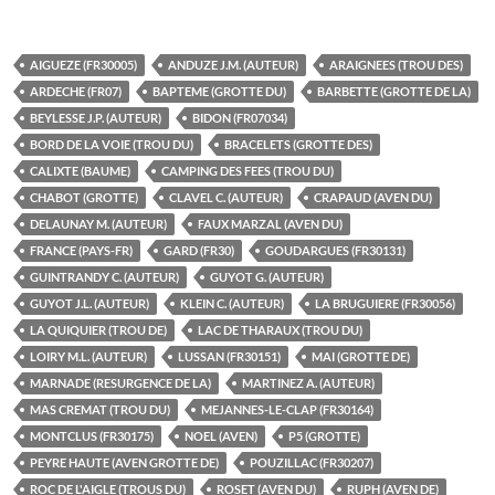
AIGUEZE (FR30005)
ANDUZE J.M. (AUTEUR)
ARAIGNEES (TROU DES)
ARDECHE (FR07)
BAPTEME (GROTTE DU)
BARBETTE (GROTTE DE LA)
BEYLESSE J.P. (AUTEUR)
BIDON (FR07034)
BORD DE LA VOIE (TROU DU)
BRACELETS (GROTTE DES)
CALIXTE (BAUME)
CAMPING DES FEES (TROU DU)
CHABOT (GROTTE)
CLAVEL C. (AUTEUR)
CRAPAUD (AVEN DU)
DELAUNAY M. (AUTEUR)
FAUX MARZAL (AVEN DU)
FRANCE (PAYS-FR)
GARD (FR30)
GOUDARGUES (FR30131)
GUINTRANDY C. (AUTEUR)
GUYOT G. (AUTEUR)
GUYOT J.L. (AUTEUR)
KLEIN C. (AUTEUR)
LA BRUGUIERE (FR30056)
LA QUIQUIER (TROU DE)
LAC DE THARAUX (TROU DU)
LOIRY M.L. (AUTEUR)
LUSSAN (FR30151)
MAI (GROTTE DE)
MARNADE (RESURGENCE DE LA)
MARTINEZ A. (AUTEUR)
MAS CREMAT (TROU DU)
MEJANNES-LE-CLAP (FR30164)
MONTCLUS (FR30175)
NOEL (AVEN)
P5 (GROTTE)
PEYRE HAUTE (AVEN GROTTE DE)
POUZILLAC (FR30207)
ROC DE L'AIGLE (TROUS DU)
ROSET (AVEN DU)
RUPH (AVEN DE)