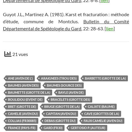
Départemental de Spéléologie du Gard,
22: 6-8. [
lien
]
Guyot J.L., Martinez A. (1981). Karst et fracturation : méthode
d’étude, commune de Montclus.
Bulletin du Comité
Départemental de Spéléologie du Gard
, 22: 28-63. [
lien
]
21 vues
ANE (AVEN DE L')
ARAIGNEES (TROU DES)
BARBETTE (GROTTE DE LA)
BAUMES (AVEN DES)
BAUMES (SOURCE DES)
BAUMETTE (GROTTE DE LA)
BAYLE (AVEN DE)
BOULIDOU (EVENT DE)
BRACELETS (GROTTE DES)
BRET (GROTTE DE)
BRUGE (GROTTE DE LA)
CALIXTE (BAUME)
CAMELIE (AVEN DU)
CAPITAN (AVEN DU)
CAVE (GROTTES DE LA)
COLLIAS (FR30085)
DEBAS (GROTTE DU)
FAUX CAMELIE (AVEN DU)
FRANCE (PAYS-FR)
GARD (FR30)
GERTOSIO P. (AUTEUR)