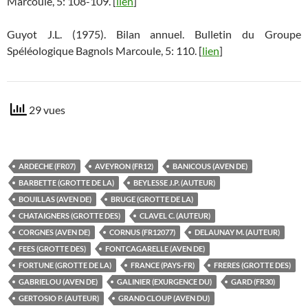
Marcoule, 5: 108-109. [
lien
]
Guyot J.L. (1975). Bilan annuel. Bulletin du Groupe
Spéléologique Bagnols Marcoule, 5: 110. [
lien
]
29 vues
ARDECHE (FR07)
AVEYRON (FR12)
BANICOUS (AVEN DE)
BARBETTE (GROTTE DE LA)
BEYLESSE J.P. (AUTEUR)
BOUILLAS (AVEN DE)
BRUGE (GROTTE DE LA)
CHATAIGNERS (GROTTE DES)
CLAVEL C. (AUTEUR)
CORGNES (AVEN DE)
CORNUS (FR12077)
DELAUNAY M. (AUTEUR)
FEES (GROTTE DES)
FONTCAGARELLE (AVEN DE)
FORTUNE (GROTTE DE LA)
FRANCE (PAYS-FR)
FRERES (GROTTE DES)
GABRIELOU (AVEN DE)
GALINIER (EXURGENCE DU)
GARD (FR30)
GERTOSIO P. (AUTEUR)
GRAND CLOUP (AVEN DU)