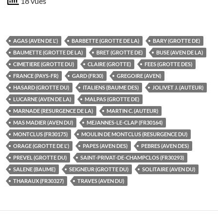
18 vues
AGAS (AVEN DE L')
BARBETTE (GROTTE DE LA)
BARY (GROTTE DE)
BAUMETTE (GROTTE DE LA)
BRET (GROTTE DE)
BUSE (AVEN DE LA)
CIMETIERE (GROTTE DU)
CLAIRE (GROTTE)
FEES (GROTTE DES)
FRANCE (PAYS-FR)
GARD (FR30)
GREGOIRE (AVEN)
HASARD (GROTTE DU)
ITALIENS (BAUME DES)
JOLIVET J. (AUTEUR)
LUCARNE (AVEN DE LA)
MALPAS (GROTTE DE)
MARNADE (RESURGENCE DE LA)
MARTIN C. (AUTEUR)
MAS MADIER (AVEN DU)
MEJANNES-LE-CLAP (FR30164)
MONTCLUS (FR30175)
MOULIN DE MONTCLUS (RESURGENCE DU)
ORAGE (GROTTE DE L')
PAPES (AVEN DES)
PEBRES (AVEN DES)
PREVEL (GROTTE DU)
SAINT-PRIVAT-DE-CHAMPCLOS (FR30293)
SALENE (BAUME)
SEIGNEUR (GROTTE DU)
SOLITAIRE (AVEN DU)
THARAUX (FR30327)
TRAVES (AVEN DU)