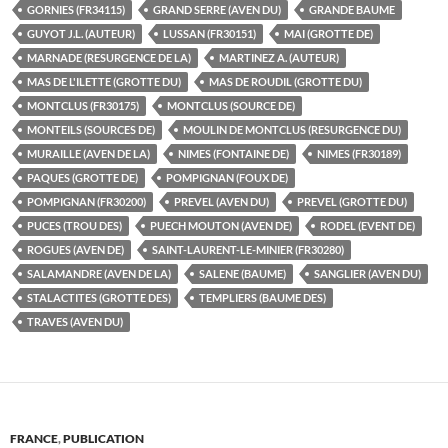
GORNIES (FR34115)
GRAND SERRE (AVEN DU)
GRANDE BAUME
GUYOT J.L. (AUTEUR)
LUSSAN (FR30151)
MAI (GROTTE DE)
MARNADE (RESURGENCE DE LA)
MARTINEZ A. (AUTEUR)
MAS DE L'ILETTE (GROTTE DU)
MAS DE ROUDIL (GROTTE DU)
MONTCLUS (FR30175)
MONTCLUS (SOURCE DE)
MONTEILS (SOURCES DE)
MOULIN DE MONTCLUS (RESURGENCE DU)
MURAILLE (AVEN DE LA)
NIMES (FONTAINE DE)
NIMES (FR30189)
PAQUES (GROTTE DE)
POMPIGNAN (FOUX DE)
POMPIGNAN (FR30200)
PREVEL (AVEN DU)
PREVEL (GROTTE DU)
PUCES (TROU DES)
PUECH MOUTON (AVEN DE)
RODEL (EVENT DE)
ROGUES (AVEN DE)
SAINT-LAURENT-LE-MINIER (FR30280)
SALAMANDRE (AVEN DE LA)
SALENE (BAUME)
SANGLIER (AVEN DU)
STALACTITES (GROTTE DES)
TEMPLIERS (BAUME DES)
TRAVES (AVEN DU)
FRANCE
,
PUBLICATION