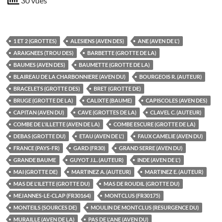
30 vues
1 ET 2 (GROTTES)
ALESIENS (AVEN DES)
ANE (AVEN DE L')
ARAIGNEES (TROU DES)
BARBETTE (GROTTE DE LA)
BAUMES (AVEN DES)
BAUMETTE (GROTTE DE LA)
BLAIREAU DE LA CHARBONNIERE (AVEN DU)
BOURGEOIS R. (AUTEUR)
BRACELETS (GROTTE DES)
BRET (GROTTE DE)
BRUGE (GROTTE DE LA)
CALIXTE (BAUME)
CAPISCOLES (AVEN DES)
CAPITAN (AVEN DU)
CAVE (GROTTES DE LA)
CLAVEL C. (AUTEUR)
COMBE DE L'ILLETTE (AVEN DE LA)
COMBE ESCURE (GROTTE DE LA)
DEBAS (GROTTE DU)
ETAU (AVEN DE L')
FAUX CAMELIE (AVEN DU)
FRANCE (PAYS-FR)
GARD (FR30)
GRAND SERRE (AVEN DU)
GRANDE BAUME
GUYOT J.L. (AUTEUR)
INDE (AVEN DE L')
MAI (GROTTE DE)
MARTINEZ A. (AUTEUR)
MARTINEZ E. (AUTEUR)
MAS DE L'ILETTE (GROTTE DU)
MAS DE ROUDIL (GROTTE DU)
MEJANNES-LE-CLAP (FR30164)
MONTCLUS (FR30175)
MONTEILS (SOURCES DE)
MOULIN DE MONTCLUS (RESURGENCE DU)
MURAILLE (AVEN DE LA)
PAS DE L'ANE (AVEN DU)