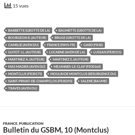
15 vues
BARBETTE (GROTTE DE LA)
BAUMETTE (GROTTE DE LA)
BOURGEOIS R. (AUTEUR)
BRUGE (GROTTE DE LA)
CAMELIE (AVEN DU)
FRANCE (PAYS-FR)
GARD (FR30)
GUYOT J.L. (AUTEUR)
LUCARNE (AVEN DE LA)
LUSSAN (FR30151)
MARTINEZ A. (AUTEUR)
MARTINEZ E. (AUTEUR)
MAS MADIER (AVEN DU)
MEJANNES-LE-CLAP (FR30164)
MONTCLUS (FR30175)
MOULIN DE MONTCLUS (RESURGENCE DU)
SAINT-PRIVAT-DE-CHAMPCLOS (FR30293)
SALENE (BAUME)
TRAVES (AVEN DU)
FRANCE
,
PUBLICATION
Bulletin du GSBM, 10 (Montclus)