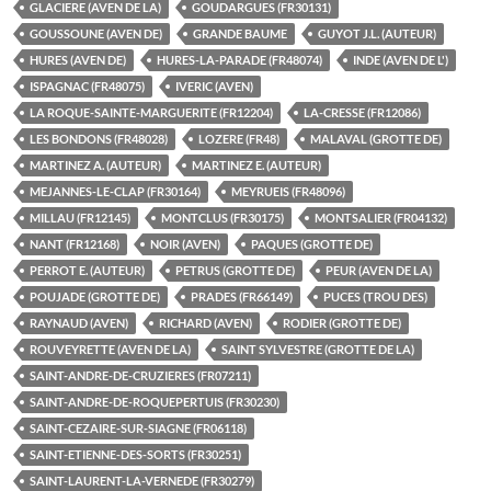
GLACIERE (AVEN DE LA)
GOUDARGUES (FR30131)
GOUSSOUNE (AVEN DE)
GRANDE BAUME
GUYOT J.L. (AUTEUR)
HURES (AVEN DE)
HURES-LA-PARADE (FR48074)
INDE (AVEN DE L')
ISPAGNAC (FR48075)
IVERIC (AVEN)
LA ROQUE-SAINTE-MARGUERITE (FR12204)
LA-CRESSE (FR12086)
LES BONDONS (FR48028)
LOZERE (FR48)
MALAVAL (GROTTE DE)
MARTINEZ A. (AUTEUR)
MARTINEZ E. (AUTEUR)
MEJANNES-LE-CLAP (FR30164)
MEYRUEIS (FR48096)
MILLAU (FR12145)
MONTCLUS (FR30175)
MONTSALIER (FR04132)
NANT (FR12168)
NOIR (AVEN)
PAQUES (GROTTE DE)
PERROT E. (AUTEUR)
PETRUS (GROTTE DE)
PEUR (AVEN DE LA)
POUJADE (GROTTE DE)
PRADES (FR66149)
PUCES (TROU DES)
RAYNAUD (AVEN)
RICHARD (AVEN)
RODIER (GROTTE DE)
ROUVEYRETTE (AVEN DE LA)
SAINT SYLVESTRE (GROTTE DE LA)
SAINT-ANDRE-DE-CRUZIERES (FR07211)
SAINT-ANDRE-DE-ROQUEPERTUIS (FR30230)
SAINT-CEZAIRE-SUR-SIAGNE (FR06118)
SAINT-ETIENNE-DES-SORTS (FR30251)
SAINT-LAURENT-LA-VERNEDE (FR30279)