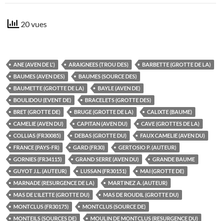
20 vues
ANE (AVEN DE L')
ARAIGNEES (TROU DES)
BARBETTE (GROTTE DE LA)
BAUMES (AVEN DES)
BAUMES (SOURCE DES)
BAUMETTE (GROTTE DE LA)
BAYLE (AVEN DE)
BOULIDOU (EVENT DE)
BRACELETS (GROTTE DES)
BRET (GROTTE DE)
BRUGE (GROTTE DE LA)
CALIXTE (BAUME)
CAMELIE (AVEN DU)
CAPITAN (AVEN DU)
CAVE (GROTTES DE LA)
COLLIAS (FR30085)
DEBAS (GROTTE DU)
FAUX CAMELIE (AVEN DU)
FRANCE (PAYS-FR)
GARD (FR30)
GERTOSIO P. (AUTEUR)
GORNIES (FR34115)
GRAND SERRE (AVEN DU)
GRANDE BAUME
GUYOT J.L. (AUTEUR)
LUSSAN (FR30151)
MAI (GROTTE DE)
MARNADE (RESURGENCE DE LA)
MARTINEZ A. (AUTEUR)
MAS DE L'ILETTE (GROTTE DU)
MAS DE ROUDIL (GROTTE DU)
MONTCLUS (FR30175)
MONTCLUS (SOURCE DE)
MONTEILS (SOURCES DE)
MOULIN DE MONTCLUS (RESURGENCE DU)