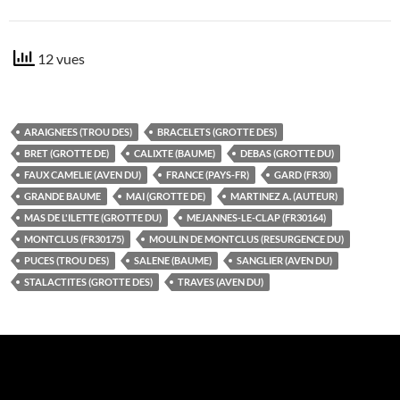
12 vues
ARAIGNEES (TROU DES)
BRACELETS (GROTTE DES)
BRET (GROTTE DE)
CALIXTE (BAUME)
DEBAS (GROTTE DU)
FAUX CAMELIE (AVEN DU)
FRANCE (PAYS-FR)
GARD (FR30)
GRANDE BAUME
MAI (GROTTE DE)
MARTINEZ A. (AUTEUR)
MAS DE L'ILETTE (GROTTE DU)
MEJANNES-LE-CLAP (FR30164)
MONTCLUS (FR30175)
MOULIN DE MONTCLUS (RESURGENCE DU)
PUCES (TROU DES)
SALENE (BAUME)
SANGLIER (AVEN DU)
STALACTITES (GROTTE DES)
TRAVES (AVEN DU)