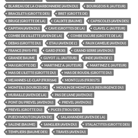
BLAIREAU DE LA CHARBONNIERE (AVEN DU)
BOURGEOIS R. (AUTEUR)
BRACELETS (GROTTE DES)
BRET (GROTTE DE)
BRUGE (GROTTE DE LA)
CALIXTE (BAUME)
CAPISCOLES (AVEN DES)
CAPITAN (AVEN DU)
CAVE (GROTTES DE LA)
CLAVEL C. (AUTEUR)
COMBE DE L'ILLETTE (AVEN DE LA)
COMBE ESCURE (GROTTE DE LA)
DEBAS (GROTTE DU)
ETAU (AVEN DE L')
FAUX CAMELIE (AVEN DU)
FRANCE (PAYS-FR)
GARD (FR30)
GRAND SERRE (AVEN DU)
GRANDE BAUME
GUYOT J.L. (AUTEUR)
INDE (AVEN DE L')
MAI (GROTTE DE)
MARTINEZ A. (AUTEUR)
MARTINEZ E. (AUTEUR)
MAS DE L'ILETTE (GROTTE DU)
MAS DE ROUDIL (GROTTE DU)
MEJANNES-LE-CLAP (FR30164)
MONTCLUS (FR30175)
MONTEILS (SOURCES DE)
MOULIN DE MONTCLUS (RESURGENCE DU)
MURAILLE (AVEN DE LA)
PAS DE L'ANE (AVEN DU)
PONT DU PREVEL (AVEN DU)
PREVEL (AVEN DU)
PREVEL (GROTTE DU)
PUCES (TROU DES)
PUECH MOUTON (AVEN DE)
SALAMANDRE (AVEN DE LA)
SALENE (BAUME)
SANGLIER (AVEN DU)
STALACTITES (GROTTE DES)
TEMPLIERS (BAUME DES)
TRAVES (AVEN DU)