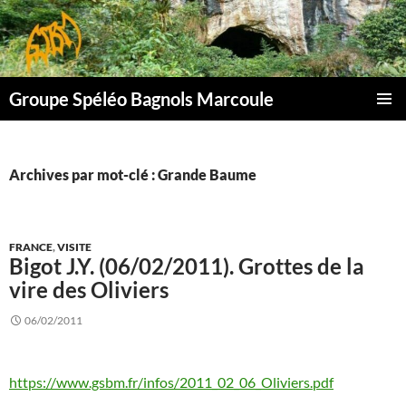
Aller
au
contenu
Groupe Spéléo Bagnols Marcoule
MENU
PRINCI
Archives par mot-clé : Grande Baume
FRANCE
,
VISITE
Bigot J.Y. (06/02/2011). Grottes de la
vire des Oliviers
06/02/2011
https://www.gsbm.fr/infos/2011_02_06_Oliviers.pdf