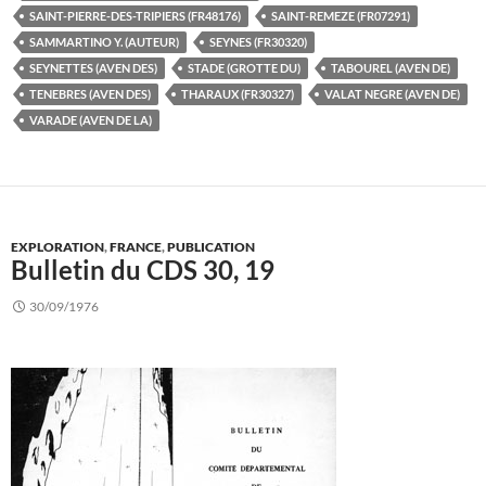
SAINT-PIERRE-DES-TRIPIERS (FR48176)
SAINT-REMEZE (FR07291)
SAMMARTINO Y. (AUTEUR)
SEYNES (FR30320)
SEYNETTES (AVEN DES)
STADE (GROTTE DU)
TABOUREL (AVEN DE)
TENEBRES (AVEN DES)
THARAUX (FR30327)
VALAT NEGRE (AVEN DE)
VARADE (AVEN DE LA)
EXPLORATION
,
FRANCE
,
PUBLICATION
Bulletin du CDS 30, 19
30/09/1976