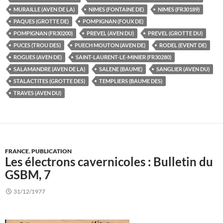
MURAILLE (AVEN DE LA)
NIMES (FONTAINE DE)
NIMES (FR30189)
PAQUES (GROTTE DE)
POMPIGNAN (FOUX DE)
POMPIGNAN (FR30200)
PREVEL (AVEN DU)
PREVEL (GROTTE DU)
PUCES (TROU DES)
PUECH MOUTON (AVEN DE)
RODEL (EVENT DE)
ROGUES (AVEN DE)
SAINT-LAURENT-LE-MINIER (FR30280)
SALAMANDRE (AVEN DE LA)
SALENE (BAUME)
SANGLIER (AVEN DU)
STALACTITES (GROTTE DES)
TEMPLIERS (BAUME DES)
TRAVES (AVEN DU)
FRANCE
,
PUBLICATION
Les électrons cavernicoles : Bulletin du
GSBM, 7
31/12/1977