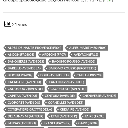
21 vues
ALPES-DE-HAUTE-PROVENCE (FR04)
ALPES-MARITIMES (FR06)
ANDON (FR06003)
ARDECHE (FR07)
AVEYRON (FR12)
BANQUIERES (AVEN DES)
BAOUMO ROUSSO (AVEN DE)
BARELLE (AVEN DE LA)
BAUOMO ROUSSO (GROTTE DE)
BIDON (FR07034)
BOUE (AVEN DE LA)
CAILLE (FR06028)
CALADAIRE (AVEN DU)
CAN LONGS 1 (AVEN DE)
CAOUSSOU 2 (AVEN DE)
CAOUSSOU 3 (AVEN DE)
CAPITAN (AVEN DU)
CENTURA (AVEN DE)
CHENIVESSE (AVEN DE)
CLOPORTE (AVEN DU)
CORNEILLES (AVEN DES)
COTEPATIERE (GROTTE DE LA)
CREJAIRE (AVEN DE)
DELAUNAY M. (AUTEUR)
ETAU (AVEN DE L')
FAIRE (TROU)
FANGAS (AVEN DU)
FRANCE (PAYS-FR)
GARD (FR30)