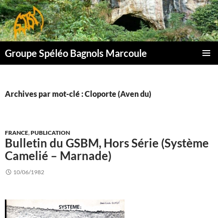
Aller
au
contenu
Groupe Spéléo Bagnols Marcoule
MENU
PRINCI
Archives par mot-clé : Cloporte (Aven du)
FRANCE
,
PUBLICATION
Bulletin du GSBM, Hors Série (Système
Camelié – Marnade)
10/06/1982