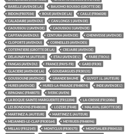
BARELLE (AVEN DE LA)
BAUOMO ROUSSO (GROTTE DE)
BIDON (FR07034)
BOUE (AVEN DE LA)
CAILLE (FR06028)
CALADAIRE (AVEN DU)
CAN LONGS 1 (AVEN DE)
CAOUSSOU 2 (AVEN DE)
CAOUSSOU 3 (AVEN DE)
CAPITAN (AVEN DU)
CENTURA (AVEN DE)
CHENIVESSE (AVEN DE)
CLOPORTE (AVEN DU)
CORNEILLES (AVEN DES)
COTEPATIERE (GROTTE DE LA)
CREJAIRE (AVEN DE)
DELAUNAY M. (AUTEUR)
ETAU (AVEN DE L')
FAIRE (TROU)
FANGAS (AVEN DU)
FRANCE (PAYS-FR)
GARD (FR30)
GLACIERE (AVEN DE LA)
GOUDARGUES (FR30131)
GOUSSOUNE (AVEN DE)
GRANDE BAUME
GUYOT J.L. (AUTEUR)
HURES (AVEN DE)
HURES-LA-PARADE (FR48074)
INDE (AVEN DE L')
ISPAGNAC (FR48075)
IVERIC (AVEN)
LA ROQUE-SAINTE-MARGUERITE (FR12204)
LA-CRESSE (FR12086)
LES BONDONS (FR48028)
LOZERE (FR48)
MALAVAL (GROTTE DE)
MARTINEZ A. (AUTEUR)
MARTINEZ E. (AUTEUR)
MEJANNES-LE-CLAP (FR30164)
MEYRUEIS (FR48096)
MILLAU (FR12145)
MONTCLUS (FR30175)
MONTSALIER (FR04132)