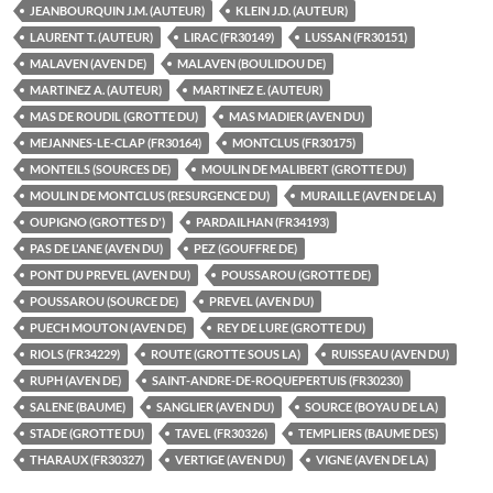
JEANBOURQUIN J.M. (AUTEUR)
KLEIN J.D. (AUTEUR)
LAURENT T. (AUTEUR)
LIRAC (FR30149)
LUSSAN (FR30151)
MALAVEN (AVEN DE)
MALAVEN (BOULIDOU DE)
MARTINEZ A. (AUTEUR)
MARTINEZ E. (AUTEUR)
MAS DE ROUDIL (GROTTE DU)
MAS MADIER (AVEN DU)
MEJANNES-LE-CLAP (FR30164)
MONTCLUS (FR30175)
MONTEILS (SOURCES DE)
MOULIN DE MALIBERT (GROTTE DU)
MOULIN DE MONTCLUS (RESURGENCE DU)
MURAILLE (AVEN DE LA)
OUPIGNO (GROTTES D')
PARDAILHAN (FR34193)
PAS DE L'ANE (AVEN DU)
PEZ (GOUFFRE DE)
PONT DU PREVEL (AVEN DU)
POUSSAROU (GROTTE DE)
POUSSAROU (SOURCE DE)
PREVEL (AVEN DU)
PUECH MOUTON (AVEN DE)
REY DE LURE (GROTTE DU)
RIOLS (FR34229)
ROUTE (GROTTE SOUS LA)
RUISSEAU (AVEN DU)
RUPH (AVEN DE)
SAINT-ANDRE-DE-ROQUEPERTUIS (FR30230)
SALENE (BAUME)
SANGLIER (AVEN DU)
SOURCE (BOYAU DE LA)
STADE (GROTTE DU)
TAVEL (FR30326)
TEMPLIERS (BAUME DES)
THARAUX (FR30327)
VERTIGE (AVEN DU)
VIGNE (AVEN DE LA)