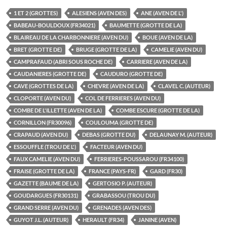
1 ET 2 (GROTTES)
ALESIENS (AVEN DES)
ANE (AVEN DE L')
BABEAU-BOULDOUX (FR34021)
BAUMETTE (GROTTE DE LA)
BLAIREAU DE LA CHARBONNIERE (AVEN DU)
BOUE (AVEN DE LA)
BRET (GROTTE DE)
BRUGE (GROTTE DE LA)
CAMELIE (AVEN DU)
CAMPRAFAUD (ABRI SOUS ROCHE DE)
CARRIERE (AVEN DE LA)
CAUDANIERES (GROTTE DE)
CAUDURO (GROTTE DE)
CAVE (GROTTES DE LA)
CHEVRE (AVEN DE LA)
CLAVEL C. (AUTEUR)
CLOPORTE (AVEN DU)
COL DE FERRIERES (AVEN DU)
COMBE DE L'ILLETTE (AVEN DE LA)
COMBE ESCURE (GROTTE DE LA)
CORNILLON (FR30096)
COULOUMA (GROTTE DE)
CRAPAUD (AVEN DU)
DEBAS (GROTTE DU)
DELAUNAY M. (AUTEUR)
ESSOUFFLE (TROU DE L')
FACTEUR (AVEN DU)
FAUX CAMELIE (AVEN DU)
FERRIERES-POUSSAROU (FR34100)
FRAISE (GROTTE DE LA)
FRANCE (PAYS-FR)
GARD (FR30)
GAZETTE (BAUME DE LA)
GERTOSIO P. (AUTEUR)
GOUDARGUES (FR30131)
GRABASSOU (TROU DU)
GRAND SERRE (AVEN DU)
GRENADES (AVEN DES)
GUYOT J.L. (AUTEUR)
HERAULT (FR34)
JANINE (AVEN)