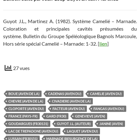
Guyot J.L., Martinez A. (1982). Système Camelié – Marnade.
Coloration et principales cavités présumées du
système. Bulletin du Groupe Spéléologique Bagnols Marcoule,
Hors série spécial Camelié – Marnade: 1-32. [
lien
]
27 vues
BOUE (AVEN DE LA)
CADENAS (AVEN DU)
CAMELIE (AVEN DU)
CHEVRE (AVEN DE LA)
CIVADIERE (AVEN DE LA)
CLOPORTE (AVEN DU)
FACTEUR (AVEN DU)
FANGAS (AVEN DU)
FRANCE (PAYS-FR)
GARD (FR30)
GENEVIEVE (AVEN)
GOUDARGUES (FR30131)
GUYOT J.L. (AUTEUR)
JANINE (AVEN)
LAC DE TREPADONE (AVEN DU)
LAQUET (AVEN DU)
LUSSAN (FR30151)
MARNADE (RESURGENCE DE LA)