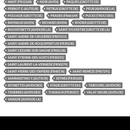
NANT (FR12168)
NOIR (AVEN)
PAQUES (GROTTE DE)
PERROT E. (AUTEUR)
PETRUS (GROTTE DE)
PEUR (AVEN DE LA)
POUJADE (GROTTE DE)
PRADES (FR66149)
PUCES (TROU DES)
RAYNAUD (AVEN)
RICHARD (AVEN)
RODIER (GROTTE DE)
ROUVEYRETTE (AVEN DE LA)
SAINT SYLVESTRE (GROTTE DE LA)
SAINT-ANDRE-DE-CRUZIERES (FR07211)
SAINT-ANDRE-DE-ROQUEPERTUIS (FR30230)
SAINT-CEZAIRE-SUR-SIAGNE (FR06118)
SAINT-ETIENNE-DES-SORTS (FR30251)
SAINT-LAURENT-LA-VERNEDE (FR30279)
SAINT-PIERRE-DES-TRIPIERS (FR48176)
SAINT-REMEZE (FR07291)
SAMMARTINO Y. (AUTEUR)
SEYNES (FR30320)
SEYNETTES (AVEN DES)
STADE (GROTTE DU)
TABOUREL (AVEN DE)
TENEBRES (AVEN DES)
THARAUX (FR30327)
VALAT NEGRE (AVEN DE)
VARADE (AVEN DE LA)