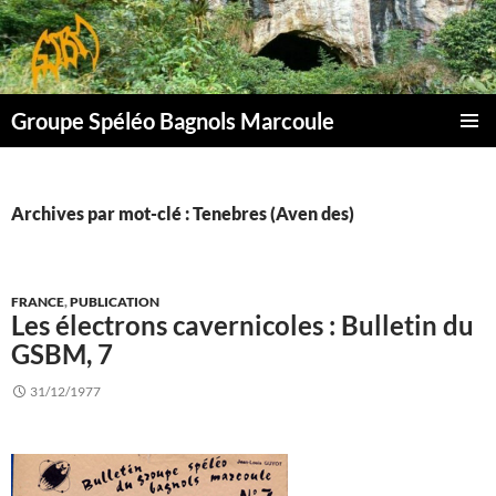
Aller
au
contenu
Groupe Spéléo Bagnols Marcoule
MENU
PRINCI
Archives par mot-clé : Tenebres (Aven des)
FRANCE
,
PUBLICATION
Les électrons cavernicoles : Bulletin du
GSBM, 7
31/12/1977