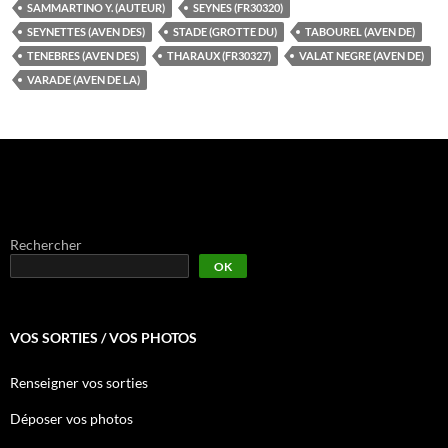
SAMMARTINO Y. (AUTEUR)
SEYNES (FR30320)
SEYNETTES (AVEN DES)
STADE (GROTTE DU)
TABOUREL (AVEN DE)
TENEBRES (AVEN DES)
THARAUX (FR30327)
VALAT NEGRE (AVEN DE)
VARADE (AVEN DE LA)
Rechercher
OK
VOS SORTIES / VOS PHOTOS
Renseigner vos sorties
Déposer vos photos