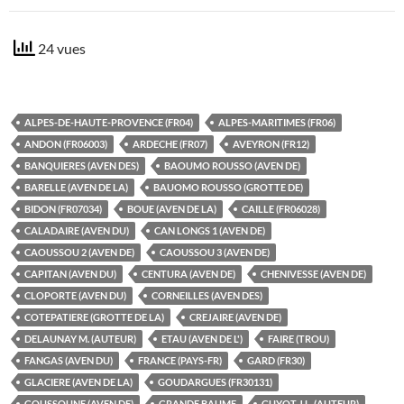
24 vues
ALPES-DE-HAUTE-PROVENCE (FR04)
ALPES-MARITIMES (FR06)
ANDON (FR06003)
ARDECHE (FR07)
AVEYRON (FR12)
BANQUIERES (AVEN DES)
BAOUMO ROUSSO (AVEN DE)
BARELLE (AVEN DE LA)
BAUOMO ROUSSO (GROTTE DE)
BIDON (FR07034)
BOUE (AVEN DE LA)
CAILLE (FR06028)
CALADAIRE (AVEN DU)
CAN LONGS 1 (AVEN DE)
CAOUSSOU 2 (AVEN DE)
CAOUSSOU 3 (AVEN DE)
CAPITAN (AVEN DU)
CENTURA (AVEN DE)
CHENIVESSE (AVEN DE)
CLOPORTE (AVEN DU)
CORNEILLES (AVEN DES)
COTEPATIERE (GROTTE DE LA)
CREJAIRE (AVEN DE)
DELAUNAY M. (AUTEUR)
ETAU (AVEN DE L')
FAIRE (TROU)
FANGAS (AVEN DU)
FRANCE (PAYS-FR)
GARD (FR30)
GLACIERE (AVEN DE LA)
GOUDARGUES (FR30131)
GOUSSOUNE (AVEN DE)
GRANDE BAUME
GUYOT J.L. (AUTEUR)