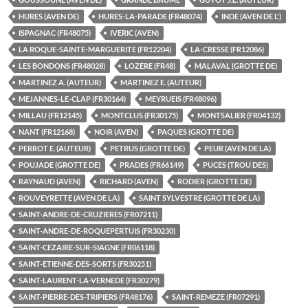
HURES (AVEN DE)
HURES-LA-PARADE (FR48074)
INDE (AVEN DE L')
ISPAGNAC (FR48075)
IVERIC (AVEN)
LA ROQUE-SAINTE-MARGUERITE (FR12204)
LA-CRESSE (FR12086)
LES BONDONS (FR48028)
LOZERE (FR48)
MALAVAL (GROTTE DE)
MARTINEZ A. (AUTEUR)
MARTINEZ E. (AUTEUR)
MEJANNES-LE-CLAP (FR30164)
MEYRUEIS (FR48096)
MILLAU (FR12145)
MONTCLUS (FR30175)
MONTSALIER (FR04132)
NANT (FR12168)
NOIR (AVEN)
PAQUES (GROTTE DE)
PERROT E. (AUTEUR)
PETRUS (GROTTE DE)
PEUR (AVEN DE LA)
POUJADE (GROTTE DE)
PRADES (FR66149)
PUCES (TROU DES)
RAYNAUD (AVEN)
RICHARD (AVEN)
RODIER (GROTTE DE)
ROUVEYRETTE (AVEN DE LA)
SAINT SYLVESTRE (GROTTE DE LA)
SAINT-ANDRE-DE-CRUZIERES (FR07211)
SAINT-ANDRE-DE-ROQUEPERTUIS (FR30230)
SAINT-CEZAIRE-SUR-SIAGNE (FR06118)
SAINT-ETIENNE-DES-SORTS (FR30251)
SAINT-LAURENT-LA-VERNEDE (FR30279)
SAINT-PIERRE-DES-TRIPIERS (FR48176)
SAINT-REMEZE (FR07291)