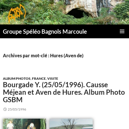
Aller
au
contenu
Groupe Spéléo Bagnols Marcoule
MENU
PRINCI
Archives par mot-clé : Hures (Aven de)
ALBUM PHOTOS
,
FRANCE
,
VISITE
Bourgade Y. (25/05/1996). Causse
Méjean et Aven de Hures. Album Photo
GSBM
25/05/1996