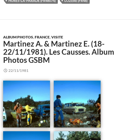
HURES-LA-PARADE (FR48074)
LOZERE (FR48)
ALBUM PHOTOS
,
FRANCE
,
VISITE
Martinez A. & Martinez E. (18-
22/11/1981). Les Causses. Album
Photos GSBM
22/11/1981