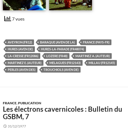
7 vues
AVEYRON (FR12)
BARAQUE (AVEN DE LA)
FRANCE (PAYS-FR)
HURES (AVEN DE)
HURES-LA-PARADE (FR48074)
LA-CRESSE (FR12086)
LOZERE (FR48)
MARTINEZ A. (AUTEUR)
MARTINEZ E. (AUTEUR)
MELAGUES (FR12143)
MILLAU (FR12145)
PERLES (AVEN DES)
TROUCHIOLS (AVEN DE)
FRANCE
,
PUBLICATION
Les électrons cavernicoles : Bulletin du
GSBM, 7
31/12/1977