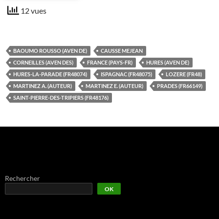
12 vues
BAOUMO ROUSSO (AVEN DE)
CAUSSE MEJEAN
CORNEILLES (AVEN DES)
FRANCE (PAYS-FR)
HURES (AVEN DE)
HURES-LA-PARADE (FR48074)
ISPAGNAC (FR48075)
LOZERE (FR48)
MARTINEZ A. (AUTEUR)
MARTINEZ E. (AUTEUR)
PRADES (FR66149)
SAINT-PIERRE-DES-TRIPIERS (FR48176)
Rechercher
OK