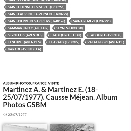
SAINT-ETIENNE-DES-SORTS (FR30251)
SAINT-LAURENT-LA-VERNEDE (FR30279)
SAINT-PIERRE-DES-TRIPIERS (FR48176)
SAINT-REMEZE (FR07291)
SAMMARTINO Y. (AUTEUR)
SEYNES (FR30320)
SEYNETTES (AVEN DES)
STADE (GROTTE DU)
TABOUREL (AVEN DE)
TENEBRES (AVEN DES)
THARAUX (FR30327)
VALAT NEGRE (AVEN DE)
VARADE (AVEN DE LA)
ALBUM PHOTOS
,
FRANCE
,
VISITE
Martinez A. & Martinez E. (18-
25/07/1977). Causse Méjean. Album
Photos GSBM
25/07/1977