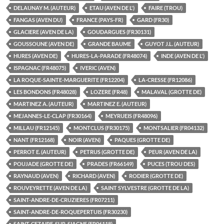
DELAUNAY M. (AUTEUR)
ETAU (AVEN DE L')
FAIRE (TROU)
FANGAS (AVEN DU)
FRANCE (PAYS-FR)
GARD (FR30)
GLACIERE (AVEN DE LA)
GOUDARGUES (FR30131)
GOUSSOUNE (AVEN DE)
GRANDE BAUME
GUYOT J.L. (AUTEUR)
HURES (AVEN DE)
HURES-LA-PARADE (FR48074)
INDE (AVEN DE L')
ISPAGNAC (FR48075)
IVERIC (AVEN)
LA ROQUE-SAINTE-MARGUERITE (FR12204)
LA-CRESSE (FR12086)
LES BONDONS (FR48028)
LOZERE (FR48)
MALAVAL (GROTTE DE)
MARTINEZ A. (AUTEUR)
MARTINEZ E. (AUTEUR)
MEJANNES-LE-CLAP (FR30164)
MEYRUEIS (FR48096)
MILLAU (FR12145)
MONTCLUS (FR30175)
MONTSALIER (FR04132)
NANT (FR12168)
NOIR (AVEN)
PAQUES (GROTTE DE)
PERROT E. (AUTEUR)
PETRUS (GROTTE DE)
PEUR (AVEN DE LA)
POUJADE (GROTTE DE)
PRADES (FR66149)
PUCES (TROU DES)
RAYNAUD (AVEN)
RICHARD (AVEN)
RODIER (GROTTE DE)
ROUVEYRETTE (AVEN DE LA)
SAINT SYLVESTRE (GROTTE DE LA)
SAINT-ANDRE-DE-CRUZIERES (FR07211)
SAINT-ANDRE-DE-ROQUEPERTUIS (FR30230)
SAINT-CEZAIRE-SUR-SIAGNE (FR06118)