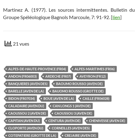
Martinez A. (1977). Les sources intermittentes. Bulletin du
Groupe Spéléologique Bagnols Marcoule, 7: 91-92. [
lien
]
21 vues
ALPES-DE-HAUTE-PROVENCE (FR04)
ALPES-MARITIMES (FR06)
ANDON (FR06003)
ARDECHE (FR07)
AVEYRON (FR12)
BANQUIERES (AVEN DES)
BAOUMO ROUSSO (AVEN DE)
BARELLE (AVEN DE LA)
BAUOMO ROUSSO (GROTTE DE)
BIDON (FR07034)
BOUE (AVEN DE LA)
CAILLE (FR06028)
CALADAIRE (AVEN DU)
CAN LONGS 1 (AVEN DE)
CAOUSSOU 2 (AVEN DE)
CAOUSSOU 3 (AVEN DE)
CAPITAN (AVEN DU)
CENTURA (AVEN DE)
CHENIVESSE (AVEN DE)
CLOPORTE (AVEN DU)
CORNEILLES (AVEN DES)
COTEPATIERE (GROTTE DE LA)
CREJAIRE (AVEN DE)