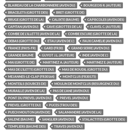
BLAIREAU DE LA CHARBONNIERE (AVEN DU)
BOURGEOIS R. (AUTEUR)
BRACELETS (GROTTE DES)
BRET (GROTTE DE)
BRUGE (GROTTE DE LA)
CALIXTE (BAUME)
CAPISCOLES (AVEN DES)
CAPITAN (AVEN DU)
CAVE (GROTTES DE LA)
CLAVEL C. (AUTEUR)
COMBE DE L'ILLETTE (AVEN DE LA)
COMBE ESCURE (GROTTE DE LA)
DEBAS (GROTTE DU)
ETAU (AVEN DE L')
FAUX CAMELIE (AVEN DU)
FRANCE (PAYS-FR)
GARD (FR30)
GRAND SERRE (AVEN DU)
GRANDE BAUME
GUYOT J.L. (AUTEUR)
INDE (AVEN DE L')
MAI (GROTTE DE)
MARTINEZ A. (AUTEUR)
MARTINEZ E. (AUTEUR)
MAS DE L'ILETTE (GROTTE DU)
MAS DE ROUDIL (GROTTE DU)
MEJANNES-LE-CLAP (FR30164)
MONTCLUS (FR30175)
MONTEILS (SOURCES DE)
MOULIN DE MONTCLUS (RESURGENCE DU)
MURAILLE (AVEN DE LA)
PAS DE L'ANE (AVEN DU)
PONT DU PREVEL (AVEN DU)
PREVEL (AVEN DU)
PREVEL (GROTTE DU)
PUCES (TROU DES)
PUECH MOUTON (AVEN DE)
SALAMANDRE (AVEN DE LA)
SALENE (BAUME)
SANGLIER (AVEN DU)
STALACTITES (GROTTE DES)
TEMPLIERS (BAUME DES)
TRAVES (AVEN DU)