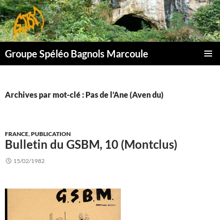
Aller
au
contenu
Groupe Spéléo Bagnols Marcoule
MENU
PRINCI
Archives par mot-clé : Pas de l’Ane (Aven du)
FRANCE
,
PUBLICATION
Bulletin du GSBM, 10 (Montclus)
15/02/1982