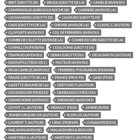
BRET (GROTTE DE)
BRUGE (GROTTE DE LA)
CAMELIE (AVEN DU)
CAMPRAFAUD (ABRI SOUS ROCHE DE)
CARRIERE (AVEN DE LA)
CAUDANIERES (GROTTE DE)
CAUDURO (GROTTE DE)
CAVE (GROTTES DE LA)
CHEVRE (AVEN DE LA)
CLAVEL C. (AUTEUR)
CLOPORTE (AVEN DU)
COL DE FERRIERES (AVEN DU)
COMBE DE L'ILLETTE (AVEN DE LA)
COMBE ESCURE (GROTTE DE LA)
CORNILLON (FR30096)
COULOUMA (GROTTE DE)
CRAPAUD (AVEN DU)
DEBAS (GROTTE DU)
DELAUNAY M. (AUTEUR)
ESSOUFFLE (TROU DE L')
FACTEUR (AVEN DU)
FAUX CAMELIE (AVEN DU)
FERRIERES-POUSSAROU (FR34100)
FRAISE (GROTTE DE LA)
FRANCE (PAYS-FR)
GARD (FR30)
GAZETTE (BAUME DE LA)
GERTOSIO P. (AUTEUR)
GOUDARGUES (FR30131)
GRABASSOU (TROU DU)
GRAND SERRE (AVEN DU)
GRENADES (AVEN DES)
GUYOT J.L. (AUTEUR)
HERAULT (FR34)
JANINE (AVEN)
JEANBOURQUIN J.M. (AUTEUR)
KLEIN J.D. (AUTEUR)
LAURENT T. (AUTEUR)
LIRAC (FR30149)
LUSSAN (FR30151)
MALAVEN (AVEN DE)
MALAVEN (BOULIDOU DE)
MARTINEZ A. (AUTEUR)
MARTINEZ E. (AUTEUR)