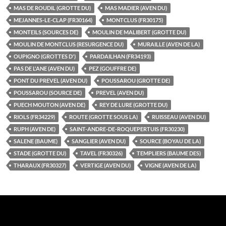
MAS DE ROUDIL (GROTTE DU)
MAS MADIER (AVEN DU)
MEJANNES-LE-CLAP (FR30164)
MONTCLUS (FR30175)
MONTEILS (SOURCES DE)
MOULIN DE MALIBERT (GROTTE DU)
MOULIN DE MONTCLUS (RESURGENCE DU)
MURAILLE (AVEN DE LA)
OUPIGNO (GROTTES D')
PARDAILHAN (FR34193)
PAS DE L'ANE (AVEN DU)
PEZ (GOUFFRE DE)
PONT DU PREVEL (AVEN DU)
POUSSAROU (GROTTE DE)
POUSSAROU (SOURCE DE)
PREVEL (AVEN DU)
PUECH MOUTON (AVEN DE)
REY DE LURE (GROTTE DU)
RIOLS (FR34229)
ROUTE (GROTTE SOUS LA)
RUISSEAU (AVEN DU)
RUPH (AVEN DE)
SAINT-ANDRE-DE-ROQUEPERTUIS (FR30230)
SALENE (BAUME)
SANGLIER (AVEN DU)
SOURCE (BOYAU DE LA)
STADE (GROTTE DU)
TAVEL (FR30326)
TEMPLIERS (BAUME DES)
THARAUX (FR30327)
VERTIGE (AVEN DU)
VIGNE (AVEN DE LA)