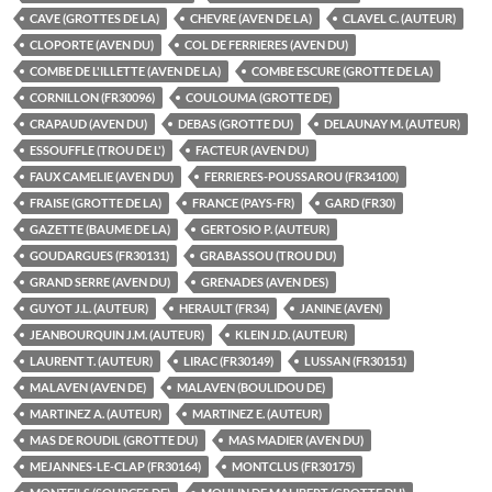
CAVE (GROTTES DE LA)
CHEVRE (AVEN DE LA)
CLAVEL C. (AUTEUR)
CLOPORTE (AVEN DU)
COL DE FERRIERES (AVEN DU)
COMBE DE L'ILLETTE (AVEN DE LA)
COMBE ESCURE (GROTTE DE LA)
CORNILLON (FR30096)
COULOUMA (GROTTE DE)
CRAPAUD (AVEN DU)
DEBAS (GROTTE DU)
DELAUNAY M. (AUTEUR)
ESSOUFFLE (TROU DE L')
FACTEUR (AVEN DU)
FAUX CAMELIE (AVEN DU)
FERRIERES-POUSSAROU (FR34100)
FRAISE (GROTTE DE LA)
FRANCE (PAYS-FR)
GARD (FR30)
GAZETTE (BAUME DE LA)
GERTOSIO P. (AUTEUR)
GOUDARGUES (FR30131)
GRABASSOU (TROU DU)
GRAND SERRE (AVEN DU)
GRENADES (AVEN DES)
GUYOT J.L. (AUTEUR)
HERAULT (FR34)
JANINE (AVEN)
JEANBOURQUIN J.M. (AUTEUR)
KLEIN J.D. (AUTEUR)
LAURENT T. (AUTEUR)
LIRAC (FR30149)
LUSSAN (FR30151)
MALAVEN (AVEN DE)
MALAVEN (BOULIDOU DE)
MARTINEZ A. (AUTEUR)
MARTINEZ E. (AUTEUR)
MAS DE ROUDIL (GROTTE DU)
MAS MADIER (AVEN DU)
MEJANNES-LE-CLAP (FR30164)
MONTCLUS (FR30175)