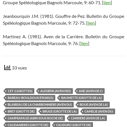
Groupe Spéléologique Bagnols Marcoule, 9: 60-71. [
lien
]
Jeanbourquin J.M. (1981). Gouffre de Pez. Bulletin du Groupe
Spéléologique Bagnols Marcoule, 9: 72-75. [
lien
]
Martinez A. (1981). Aven de la Carrière. Bulletin du Groupe
Spéléologique Bagnols Marcoule, 9: 76. [
lien
]
33 vues
1 ET 2 (GROTTES)
ALESIENS (AVEN DES)
ANE (AVEN DE L')
BABEAU-BOULDOUX (FR34021)
BAUMETTE (GROTTE DE LA)
BLAIREAU DE LA CHARBONNIERE (AVEN DU)
BOUE (AVEN DE LA)
BRET (GROTTE DE)
BRUGE (GROTTE DE LA)
CAMELIE (AVEN DU)
CAMPRAFAUD (ABRI SOUS ROCHE DE)
CARRIERE (AVEN DE LA)
CAUDANIERES (GROTTE DE)
CAUDURO (GROTTE DE)