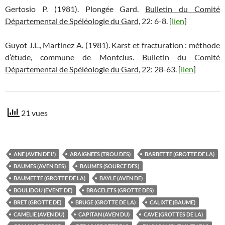
Gertosio P. (1981). Plongée Gard.
Bulletin du Comité
Départemental de Spéléologie du Gard,
22: 6-8. [
lien
]
Guyot J.L., Martinez A. (1981). Karst et fracturation : méthode
d’étude, commune de Montclus.
Bulletin du Comité
Départemental de Spéléologie du Gard
, 22: 28-63. [
lien
]
21 vues
ANE (AVEN DE L')
ARAIGNEES (TROU DES)
BARBETTE (GROTTE DE LA)
BAUMES (AVEN DES)
BAUMES (SOURCE DES)
BAUMETTE (GROTTE DE LA)
BAYLE (AVEN DE)
BOULIDOU (EVENT DE)
BRACELETS (GROTTE DES)
BRET (GROTTE DE)
BRUGE (GROTTE DE LA)
CALIXTE (BAUME)
CAMELIE (AVEN DU)
CAPITAN (AVEN DU)
CAVE (GROTTES DE LA)