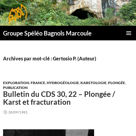
Aller
au
contenu
Groupe Spéléo Bagnols Marcoule
MENU
PRINCI
Archives par mot-clé : Gertosio P. (Auteur)
EXPLORATION
,
FRANCE
,
HYDROGÉOLOGIE
,
KARSTOLOGIE
,
PLONGÉE
,
PUBLICATION
Bulletin du CDS 30, 22 – Plongée /
Karst et fracturation
30/09/1981