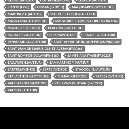
KLEIN J. (AUTEUR)
LATRONE (BAUME)
LEDUC P. (AUTEUR)
LOZERE (FR48)
LUSSAN (FR30151)
MAQUISARDS (GROTTE DES)
MARTINEZ A. (AUTEUR)
MAS DE L'ILETTE (GROTTE DU)
MAS RAYNALD (ABIME DU)
MASSEGROS-CAUSSES-GORGES (FR48094)
MONTCLUS (FR30175)
PLAFOND (GROTTE DU)
PORTAIL (GROTTE DU)
PUECH (AVEN DU)
PUGNET O. (AUTEUR)
RENAUDUN J.N. (AUTEUR)
SAINT-ANDRE-DE-ROQUEPERTUIS (FR30230)
SAINT-JEAN-DE-MARUEJOLS-ET-AVEJAN (FR30266)
SAINT-ROME-DE-DOLAN (FR48180)
SAINTE-ANASTASIE (FR30228)
SALVAYRE H. (AUTEUR)
SAMMARTINO Y. (AUTEUR)
SARTRE (AVEN DE)
SERRE (AVEN DE)
STACCIOLI G. (AUTEUR)
STALACTITES (GROTTE DES)
THARAUX (FR30327)
TRAVES (AVEN DU)
VALLERARGUES (FR30338)
VALLON-PONT-D'ARC (FR07330)
VALON R. (AUTEUR)