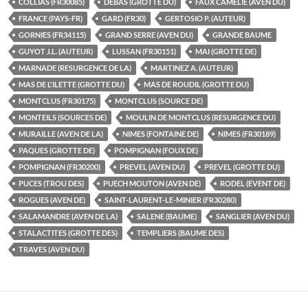
COLLIAS (FR30085)
DEBAS (GROTTE DU)
FAUX CAMELIE (AVEN DU)
FRANCE (PAYS-FR)
GARD (FR30)
GERTOSIO P. (AUTEUR)
GORNIES (FR34115)
GRAND SERRE (AVEN DU)
GRANDE BAUME
GUYOT J.L. (AUTEUR)
LUSSAN (FR30151)
MAI (GROTTE DE)
MARNADE (RESURGENCE DE LA)
MARTINEZ A. (AUTEUR)
MAS DE L'ILETTE (GROTTE DU)
MAS DE ROUDIL (GROTTE DU)
MONTCLUS (FR30175)
MONTCLUS (SOURCE DE)
MONTEILS (SOURCES DE)
MOULIN DE MONTCLUS (RESURGENCE DU)
MURAILLE (AVEN DE LA)
NIMES (FONTAINE DE)
NIMES (FR30189)
PAQUES (GROTTE DE)
POMPIGNAN (FOUX DE)
POMPIGNAN (FR30200)
PREVEL (AVEN DU)
PREVEL (GROTTE DU)
PUCES (TROU DES)
PUECH MOUTON (AVEN DE)
RODEL (EVENT DE)
ROGUES (AVEN DE)
SAINT-LAURENT-LE-MINIER (FR30280)
SALAMANDRE (AVEN DE LA)
SALENE (BAUME)
SANGLIER (AVEN DU)
STALACTITES (GROTTE DES)
TEMPLIERS (BAUME DES)
TRAVES (AVEN DU)