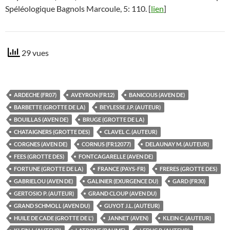
Spéléologique Bagnols Marcoule, 5: 110. [
lien
]
29 vues
ARDECHE (FR07)
AVEYRON (FR12)
BANICOUS (AVEN DE)
BARBETTE (GROTTE DE LA)
BEYLESSE J.P. (AUTEUR)
BOUILLAS (AVEN DE)
BRUGE (GROTTE DE LA)
CHATAIGNERS (GROTTE DES)
CLAVEL C. (AUTEUR)
CORGNES (AVEN DE)
CORNUS (FR12077)
DELAUNAY M. (AUTEUR)
FEES (GROTTE DES)
FONTCAGARELLE (AVEN DE)
FORTUNE (GROTTE DE LA)
FRANCE (PAYS-FR)
FRERES (GROTTE DES)
GABRIELOU (AVEN DE)
GALINIER (EXURGENCE DU)
GARD (FR30)
GERTOSIO P. (AUTEUR)
GRAND CLOUP (AVEN DU)
GRAND SCHMOLL (AVEN DU)
GUYOT J.L. (AUTEUR)
HUILE DE CADE (GROTTE DE L')
JANNET (AVEN)
KLEIN C. (AUTEUR)