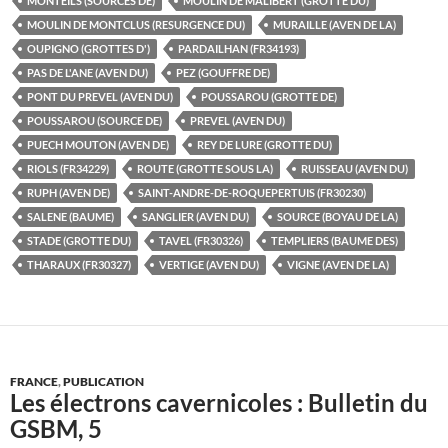
MONTEILS (SOURCES DE)
MOULIN DE MALIBERT (GROTTE DU)
MOULIN DE MONTCLUS (RESURGENCE DU)
MURAILLE (AVEN DE LA)
OUPIGNO (GROTTES D')
PARDAILHAN (FR34193)
PAS DE L'ANE (AVEN DU)
PEZ (GOUFFRE DE)
PONT DU PREVEL (AVEN DU)
POUSSAROU (GROTTE DE)
POUSSAROU (SOURCE DE)
PREVEL (AVEN DU)
PUECH MOUTON (AVEN DE)
REY DE LURE (GROTTE DU)
RIOLS (FR34229)
ROUTE (GROTTE SOUS LA)
RUISSEAU (AVEN DU)
RUPH (AVEN DE)
SAINT-ANDRE-DE-ROQUEPERTUIS (FR30230)
SALENE (BAUME)
SANGLIER (AVEN DU)
SOURCE (BOYAU DE LA)
STADE (GROTTE DU)
TAVEL (FR30326)
TEMPLIERS (BAUME DES)
THARAUX (FR30327)
VERTIGE (AVEN DU)
VIGNE (AVEN DE LA)
FRANCE
,
PUBLICATION
Les électrons cavernicoles : Bulletin du
GSBM, 5