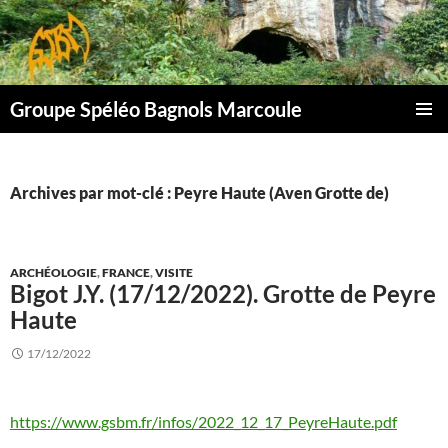
Aller
au
contenu
Groupe Spéléo Bagnols Marcoule
MENU
PRINCI
Archives par mot-clé : Peyre Haute (Aven Grotte de)
ARCHÉOLOGIE
,
FRANCE
,
VISITE
Bigot J.Y. (17/12/2022). Grotte de Peyre
Haute
17/12/2022
https://www.gsbm.fr/infos/2022_12_17_PeyreHaute.pdf