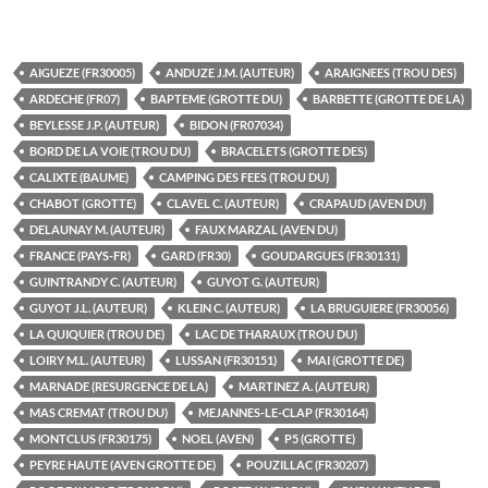
AIGUEZE (FR30005)
ANDUZE J.M. (AUTEUR)
ARAIGNEES (TROU DES)
ARDECHE (FR07)
BAPTEME (GROTTE DU)
BARBETTE (GROTTE DE LA)
BEYLESSE J.P. (AUTEUR)
BIDON (FR07034)
BORD DE LA VOIE (TROU DU)
BRACELETS (GROTTE DES)
CALIXTE (BAUME)
CAMPING DES FEES (TROU DU)
CHABOT (GROTTE)
CLAVEL C. (AUTEUR)
CRAPAUD (AVEN DU)
DELAUNAY M. (AUTEUR)
FAUX MARZAL (AVEN DU)
FRANCE (PAYS-FR)
GARD (FR30)
GOUDARGUES (FR30131)
GUINTRANDY C. (AUTEUR)
GUYOT G. (AUTEUR)
GUYOT J.L. (AUTEUR)
KLEIN C. (AUTEUR)
LA BRUGUIERE (FR30056)
LA QUIQUIER (TROU DE)
LAC DE THARAUX (TROU DU)
LOIRY M.L. (AUTEUR)
LUSSAN (FR30151)
MAI (GROTTE DE)
MARNADE (RESURGENCE DE LA)
MARTINEZ A. (AUTEUR)
MAS CREMAT (TROU DU)
MEJANNES-LE-CLAP (FR30164)
MONTCLUS (FR30175)
NOEL (AVEN)
P5 (GROTTE)
PEYRE HAUTE (AVEN GROTTE DE)
POUZILLAC (FR30207)