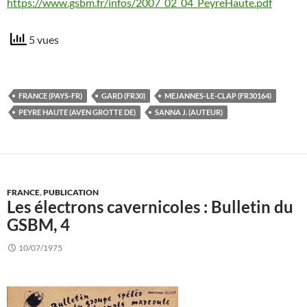
https://www.gsbm.fr/infos/2007_02_04_PeyreHaute.pdf
5 vues
FRANCE (PAYS-FR)
GARD (FR30)
MEJANNES-LE-CLAP (FR30164)
PEYRE HAUTE (AVEN GROTTE DE)
SANNA J. (AUTEUR)
FRANCE
,
PUBLICATION
Les électrons cavernicoles : Bulletin du
GSBM, 4
10/07/1975