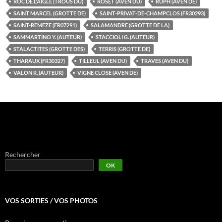
ROC DE L'AIGLE (TROUS DU)
ROSET (AVEN DU)
RUPH (AVEN DE)
SAINT MARCEL (GROTTE DE)
SAINT-PRIVAT-DE-CHAMPCLOS (FR30293)
SAINT-REMEZE (FR07291)
SALAMANDRE (GROTTE DE LA)
SAMMARTINO Y. (AUTEUR)
STACCIOLI G. (AUTEUR)
STALACTITES (GROTTE DES)
TERRIS (GROTTE DE)
THARAUX (FR30327)
TILLEUL (AVEN DU)
TRAVES (AVEN DU)
VALON R. (AUTEUR)
VIGNE CLOSE (AVEN DE)
Rechercher
OK
VOS SORTIES / VOS PHOTOS