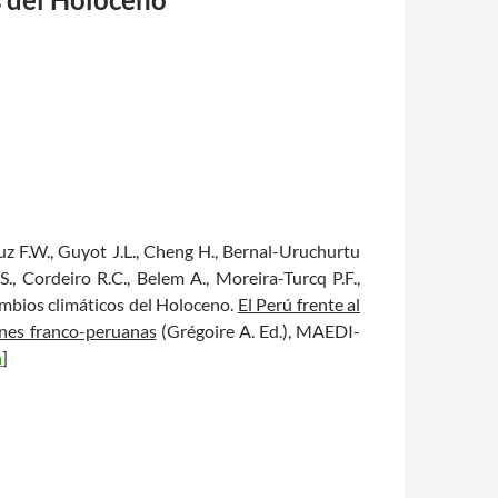
ruz F.W., Guyot J.L., Cheng H., Bernal-Uruchurtu
.S., Cordeiro R.C., Belem A., Moreira-Turcq P.F.,
Cambios climáticos del Holoceno.
El Perú frente al
ones franco-peruanas
(Grégoire A. Ed.), MAEDI-
n
]