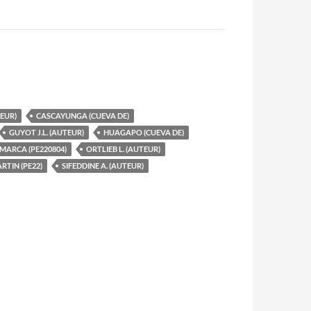
TEUR)
CASCAYUNGA (CUEVA DE)
GUYOT J.L. (AUTEUR)
HUAGAPO (CUEVA DE)
MARCA (PE220804)
ORTLIEB L. (AUTEUR)
RTIN (PE22)
SIFEDDINE A. (AUTEUR)