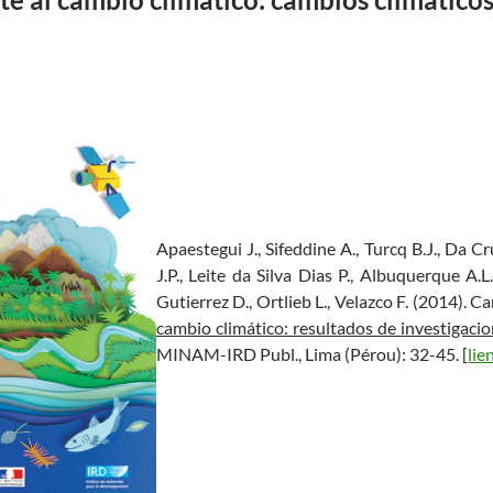
Apaestegui J., Sifeddine A., Turcq B.J., Da C
J.P., Leite da Silva Dias P., Albuquerque A.L
Gutierrez D., Ortlieb L., Velazco F. (2014). 
cambio climático: resultados de investigaci
MINAM-IRD Publ., Lima (Pérou): 32-45. [
lie