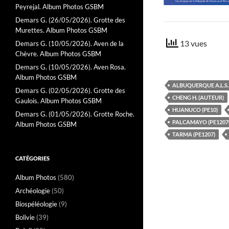
Peyrejal. Album Photos GSBM
Demars G. (26/05/2026). Grotte des
Murettes. Album Photos GSBM
13 vues
Demars G. (10/05/2026). Aven de la
Chèvre. Album Photos GSBM
Demars G. (10/05/2026). Aven Rosa.
Album Photos GSBM
ALBUQUERQUE A.L.S.
Demars G. (02/05/2026). Grotte des
CHENG H. (AUTEUR)
Gaulois. Album Photos GSBM
HUANUCO (PE10)
Demars G. (01/05/2026). Grotte Roche.
PALCAMAYO (PE1207
Album Photos GSBM
TARMA (PE1207)
CATÉGORIES
Album Photos
(580)
Archéologie
(50)
Biospéléologie
(9)
Bolivie
(39)