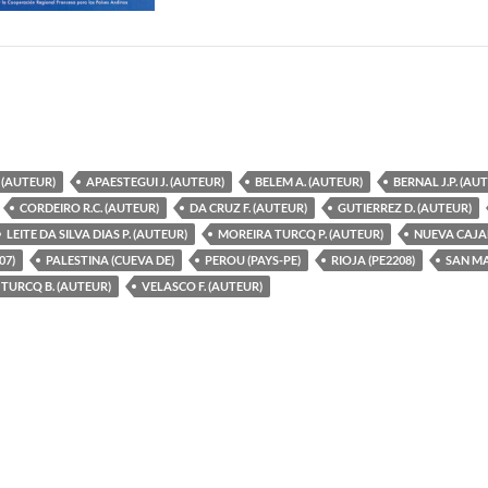
 (AUTEUR)
APAESTEGUI J. (AUTEUR)
BELEM A. (AUTEUR)
BERNAL J.P. (AU
CORDEIRO R.C. (AUTEUR)
DA CRUZ F. (AUTEUR)
GUTIERREZ D. (AUTEUR)
LEITE DA SILVA DIAS P. (AUTEUR)
MOREIRA TURCQ P. (AUTEUR)
NUEVA CAJA
07)
PALESTINA (CUEVA DE)
PEROU (PAYS-PE)
RIOJA (PE2208)
SAN MA
TURCQ B. (AUTEUR)
VELASCO F. (AUTEUR)