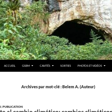
ACCUEIL
GSBM
CAVITÉS
SORTIES
PHOTOS ET VIDÉOS
Archives par mot-clé : Belem A. (Auteur)
U
,
PUBLICATION
nte al cambio climático: cambios climático