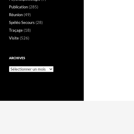
Publication
(285)
Réunion
(49)
Spéléo Secours
(28)
Traçage
(18)
Visite
(526)
ARCHIVES
Archives