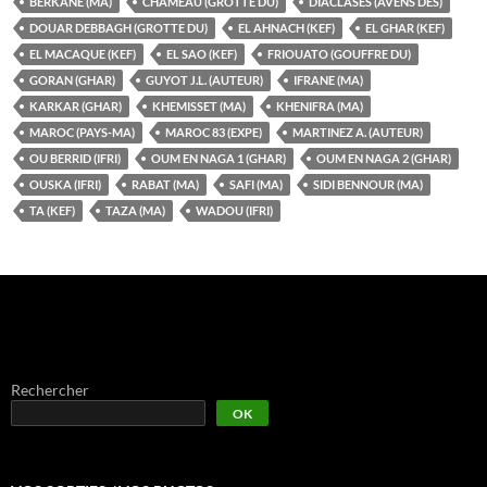
BERKANE (MA)
CHAMEAU (GROTTE DU)
DIACLASES (AVENS DES)
DOUAR DEBBAGH (GROTTE DU)
EL AHNACH (KEF)
EL GHAR (KEF)
EL MACAQUE (KEF)
EL SAO (KEF)
FRIOUATO (GOUFFRE DU)
GORAN (GHAR)
GUYOT J.L. (AUTEUR)
IFRANE (MA)
KARKAR (GHAR)
KHEMISSET (MA)
KHENIFRA (MA)
MAROC (PAYS-MA)
MAROC 83 (EXPE)
MARTINEZ A. (AUTEUR)
OU BERRID (IFRI)
OUM EN NAGA 1 (GHAR)
OUM EN NAGA 2 (GHAR)
OUSKA (IFRI)
RABAT (MA)
SAFI (MA)
SIDI BENNOUR (MA)
TA (KEF)
TAZA (MA)
WADOU (IFRI)
Rechercher
OK