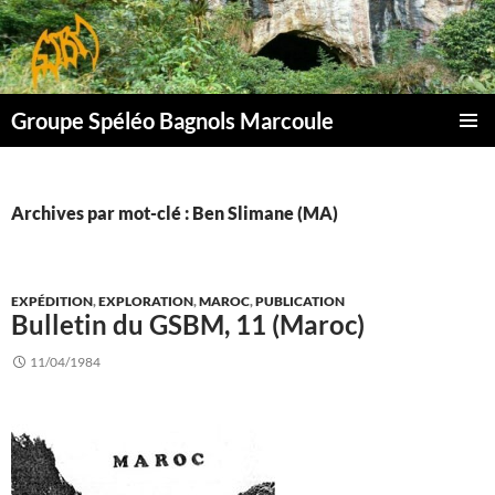
Aller
au
contenu
Groupe Spéléo Bagnols Marcoule
MENU
PRINCI
Archives par mot-clé : Ben Slimane (MA)
EXPÉDITION
,
EXPLORATION
,
MAROC
,
PUBLICATION
Bulletin du GSBM, 11 (Maroc)
11/04/1984