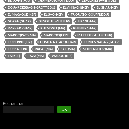
BERKANE (MA)
CHAMEAU (GROTTE DU)
DIACLASES (AVENS DES)
DOUAR DEBBAGH (GROTTE DU)
EL AHNACH (KEF)
EL GHAR (KEF)
EL MACAQUE (KEF)
EL SAO (KEF)
FRIOUATO (GOUFFRE DU)
GORAN (GHAR)
GUYOT J.L. (AUTEUR)
IFRANE (MA)
KARKAR (GHAR)
KHEMISSET (MA)
KHENIFRA (MA)
MAROC (PAYS-MA)
MAROC 83 (EXPE)
MARTINEZ A. (AUTEUR)
OU BERRID (IFRI)
OUM EN NAGA 1 (GHAR)
OUM EN NAGA 2 (GHAR)
OUSKA (IFRI)
RABAT (MA)
SAFI (MA)
SIDI BENNOUR (MA)
TA (KEF)
TAZA (MA)
WADOU (IFRI)
Rechercher
OK