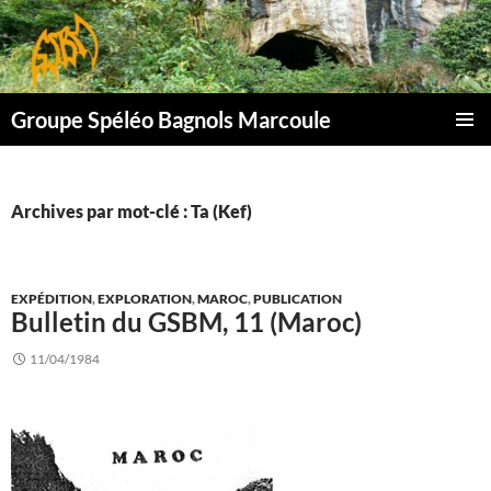
Aller
au
contenu
Groupe Spéléo Bagnols Marcoule
MENU
PRINCI
Archives par mot-clé : Ta (Kef)
EXPÉDITION
,
EXPLORATION
,
MAROC
,
PUBLICATION
Bulletin du GSBM, 11 (Maroc)
11/04/1984