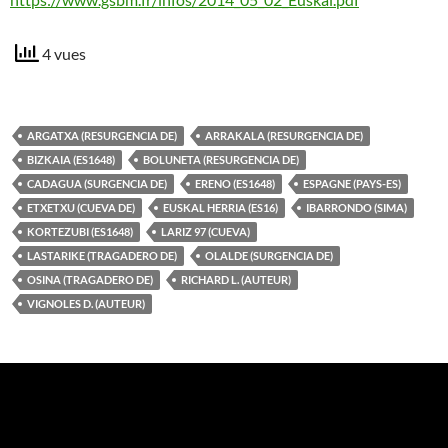
4 vues
ARGATXA (RESURGENCIA DE)
ARRAKALA (RESURGENCIA DE)
BIZKAIA (ES1648)
BOLUNETA (RESURGENCIA DE)
CADAGUA (SURGENCIA DE)
ERENO (ES1648)
ESPAGNE (PAYS-ES)
ETXETXU (CUEVA DE)
EUSKAL HERRIA (ES16)
IBARRONDO (SIMA)
KORTEZUBI (ES1648)
LARIZ 97 (CUEVA)
LASTARIKE (TRAGADERO DE)
OLALDE (SURGENCIA DE)
OSINA (TRAGADERO DE)
RICHARD L. (AUTEUR)
VIGNOLES D. (AUTEUR)