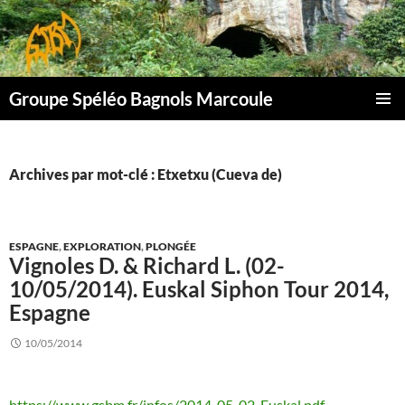
Aller
au
contenu
Groupe Spéléo Bagnols Marcoule
MENU
PRINCI
Archives par mot-clé : Etxetxu (Cueva de)
ESPAGNE
,
EXPLORATION
,
PLONGÉE
Vignoles D. & Richard L. (02-
10/05/2014). Euskal Siphon Tour 2014,
Espagne
10/05/2014
https://www.gsbm.fr/infos/2014_05_02_Euskal.pdf