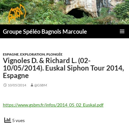
Aller
au
contenu
Groupe Spéléo Bagnols Marcoule
MENU
PRINCI
ESPAGNE
,
EXPLORATION
,
PLONGÉE
Vignoles D. & Richard L. (02-
10/05/2014). Euskal Siphon Tour 2014,
Espagne
10/05/2014
@GSBM
https://www.gsbm.fr/infos/2014_05_02_Euskal.pdf
5 vues