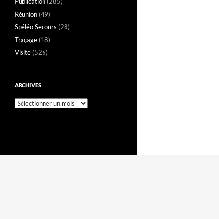
Publication
(285)
Réunion
(49)
Spéléo Secours
(28)
Traçage
(18)
Visite
(526)
ARCHIVES
Archives