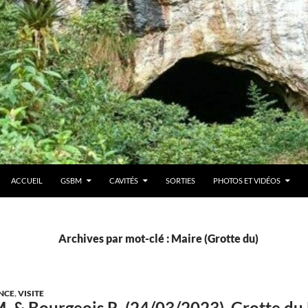
ACCUEIL
GSBM
CAVITÉS
SORTIES
PHOTOS ET VIDÉOS
Archives par mot-clé : Maire (Grotte du)
NCE
,
VISITE
. & Bourgeois R. (24/03/2023). Grotte d