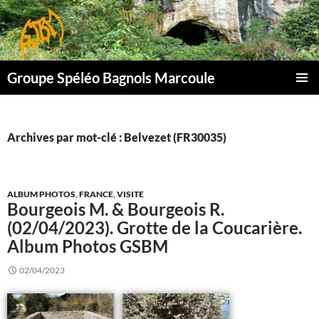
Aller
au
contenu
Groupe Spéléo Bagnols Marcoule
MENU
PRINCI
Archives par mot-clé : Belvezet (FR30035)
ALBUM PHOTOS
,
FRANCE
,
VISITE
Bourgeois M. & Bourgeois R.
(02/04/2023). Grotte de la Coucarière.
Album Photos GSBM
02/04/2023