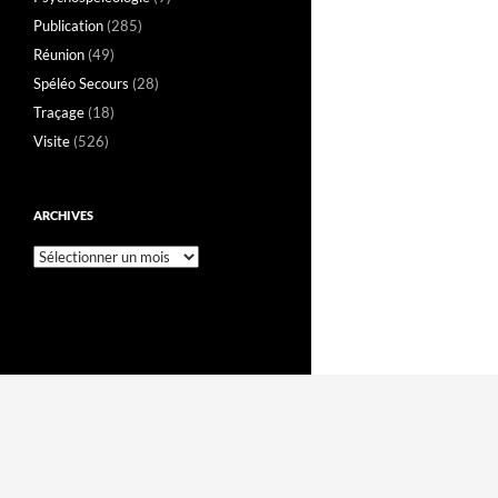
Publication
(285)
Réunion
(49)
Spéléo Secours
(28)
Traçage
(18)
Visite
(526)
ARCHIVES
Archives