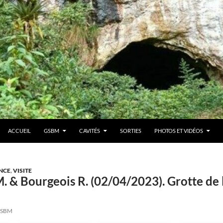
ACCUEIL
GSBM
CAVITÉS
SORTIES
PHOTOS ET VIDÉOS
NCE
,
VISITE
. & Bourgeois R. (02/04/2023). Grotte de
SBM