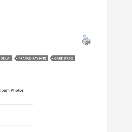
DE LA)
FRANCE (PAYS-FR)
GARD (FR30)
 Album Photos