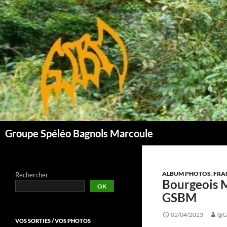
Aller
au
contenu
Groupe Spéléo Bagnols Marcoule
ALBUM PHOTOS
,
FRA
Rechercher
Bourgeois M
OK
GSBM
02/04/2023
@G
VOS SORTIES / VOS PHOTOS