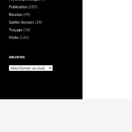
Publication
(285)
Réunion
(49)
Spéléo Secours
(28)
Traçage
(18)
Visite
(526)
ARCHIVES
Archives