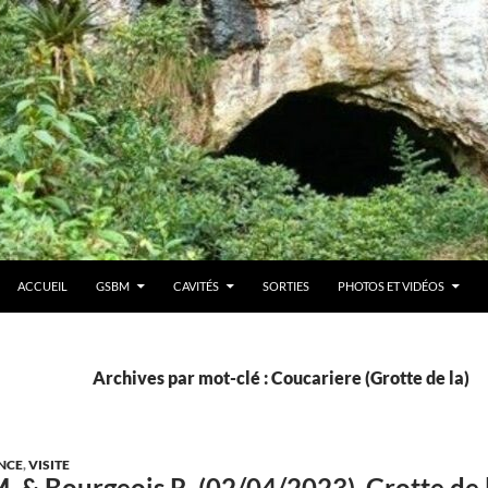
ACCUEIL
GSBM
CAVITÉS
SORTIES
PHOTOS ET VIDÉOS
Archives par mot-clé : Coucariere (Grotte de la)
NCE
,
VISITE
. & Bourgeois R. (02/04/2023). Grotte de