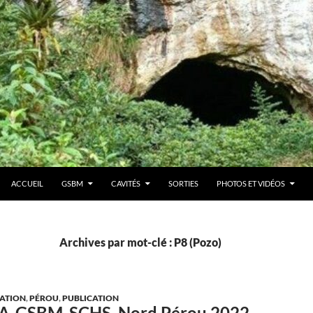
ACCUEIL
GSBM
CAVITÉS
SORTIES
PHOTOS ET VIDÉOS
Archives par mot-clé : P8 (Pozo)
ATION
,
PÉROU
,
PUBLICATION
A-GSBM-SCHS, Nord Pérou 2022