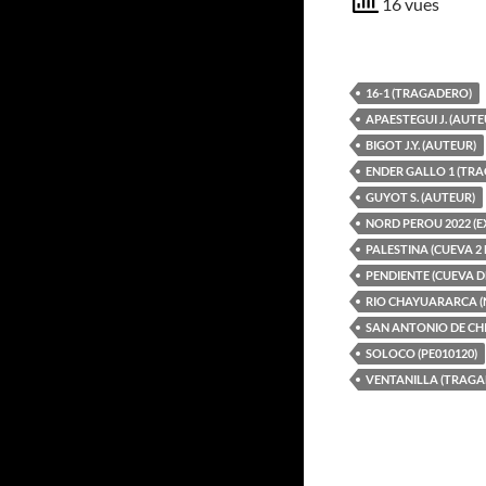
16 vues
16-1 (TRAGADERO)
APAESTEGUI J. (AUTE
BIGOT J.Y. (AUTEUR)
ENDER GALLO 1 (TR
GUYOT S. (AUTEUR)
NORD PEROU 2022 (E
PALESTINA (CUEVA 2 
PENDIENTE (CUEVA D
RIO CHAYUARARCA (
SAN ANTONIO DE CHI
SOLOCO (PE010120)
VENTANILLA (TRAGA