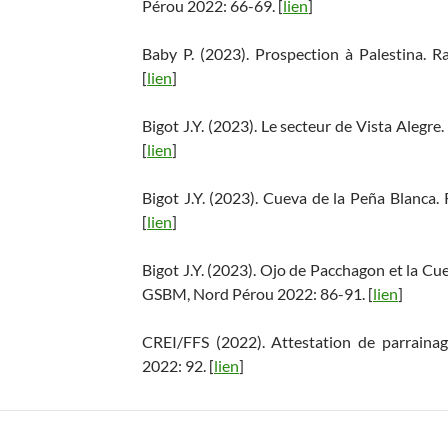
Pérou 2022: 66-69. [
lien
]
Baby P. (2023). Prospection à Palestina
[
lien
]
Bigot J.Y. (2023). Le secteur de Vista Ale
[
lien
]
Bigot J.Y. (2023). Cueva de la Peña Blanc
[
lien
]
Bigot J.Y. (2023). Ojo de Pacchagon et la C
GSBM, Nord Pérou 2022: 86-91. [
lien
]
CREI/FFS (2022). Attestation de parrai
2022: 92. [
lien
]