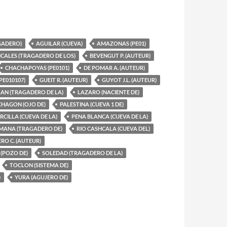
AGADERO)
AGUILAR (CUEVA)
AMAZONAS (PE01)
CALES (TRAGADERO DE LOS)
BEVENGUT P. (AUTEUR)
CHACHAPOYAS (PE0101)
DE POMAR A. (AUTEUR)
PE010107)
GUEIT R. (AUTEUR)
GUYOT J.L. (AUTEUR)
N (TRAGADERO DE LA)
LAZARO (NACIENTE DE)
HAGON (OJO DE)
PALESTINA (CUEVA 1 DE)
RCILLA (CUEVA DE LA)
PENA BLANCA (CUEVA DE LA)
MANA (TRAGADERO DE)
RIO CASHCALA (CUEVA DEL)
RO C. (AUTEUR)
(POZO DE)
SOLEDAD (TRAGADERO DE LA)
TOCLON (SISTEMA DE)
)
YURA (AGUJERO DE)