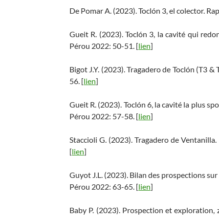
De Pomar A. (2023). Toclón 3, el colector. 
Gueit R. (2023). Toclón 3, la cavité qui r
Pérou 2022: 50-51. [
lien
]
Bigot J.Y. (2023). Tragadero de Toclón (T3
56. [
lien
]
Gueit R. (2023). Toclón 6, la cavité la plus
Pérou 2022: 57-58. [
lien
]
Staccioli G. (2023). Tragadero de Ventanil
[
lien
]
Guyot J.L. (2023). Bilan des prospections s
Pérou 2022: 63-65. [
lien
]
Baby P. (2023). Prospection et exploratio