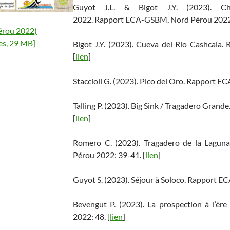
Guyot J.L. & Bigot J.Y. (2023). Ch
2022. Rapport ECA-GSBM, Nord Pérou 2022:
érou 2022)
es, 29 MB]
Bigot J.Y. (2023). Cueva del Rio Cashcal
[
lien
]
Staccioli G. (2023). Pico del Oro. Rapport 
Talling P. (2023). Big Sink / Tragadero Gra
[
lien
]
Romero C. (2023). Tragadero de la Lagu
Pérou 2022: 39-41. [
lien
]
Guyot S. (2023). Séjour à Soloco. Rapport 
Bevengut P. (2023). La prospection à l’
2022: 48. [
lien
]