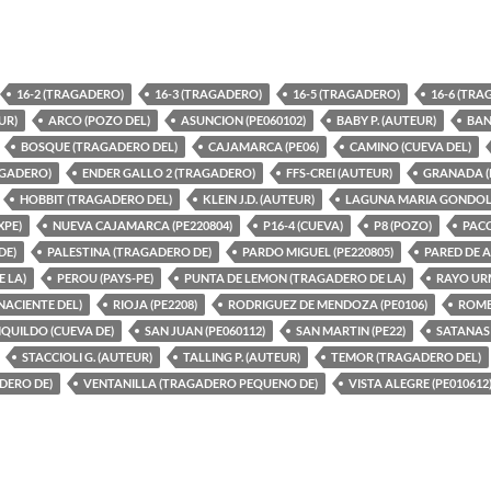
16-2 (TRAGADERO)
16-3 (TRAGADERO)
16-5 (TRAGADERO)
16-6 (TR
UR)
ARCO (POZO DEL)
ASUNCION (PE060102)
BABY P. (AUTEUR)
BAN
BOSQUE (TRAGADERO DEL)
CAJAMARCA (PE06)
CAMINO (CUEVA DEL)
AGADERO)
ENDER GALLO 2 (TRAGADERO)
FFS-CREI (AUTEUR)
GRANADA (
HOBBIT (TRAGADERO DEL)
KLEIN J.D. (AUTEUR)
LAGUNA MARIA GONDOLA
XPE)
NUEVA CAJAMARCA (PE220804)
P16-4 (CUEVA)
P8 (POZO)
PACC
DE)
PALESTINA (TRAGADERO DE)
PARDO MIGUEL (PE220805)
PARED DE A
E LA)
PEROU (PAYS-PE)
PUNTA DE LEMON (TRAGADERO DE LA)
RAYO UR
NACIENTE DEL)
RIOJA (PE2208)
RODRIGUEZ DE MENDOZA (PE0106)
ROME
QUILDO (CUEVA DE)
SAN JUAN (PE060112)
SAN MARTIN (PE22)
SATANAS 
STACCIOLI G. (AUTEUR)
TALLING P. (AUTEUR)
TEMOR (TRAGADERO DEL)
DERO DE)
VENTANILLA (TRAGADERO PEQUENO DE)
VISTA ALEGRE (PE010612