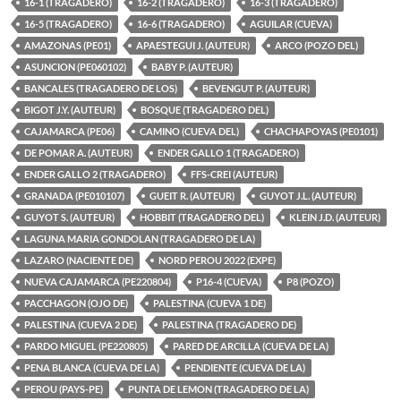
16-1 (TRAGADERO)
16-2 (TRAGADERO)
16-3 (TRAGADERO)
16-5 (TRAGADERO)
16-6 (TRAGADERO)
AGUILAR (CUEVA)
AMAZONAS (PE01)
APAESTEGUI J. (AUTEUR)
ARCO (POZO DEL)
ASUNCION (PE060102)
BABY P. (AUTEUR)
BANCALES (TRAGADERO DE LOS)
BEVENGUT P. (AUTEUR)
BIGOT J.Y. (AUTEUR)
BOSQUE (TRAGADERO DEL)
CAJAMARCA (PE06)
CAMINO (CUEVA DEL)
CHACHAPOYAS (PE0101)
DE POMAR A. (AUTEUR)
ENDER GALLO 1 (TRAGADERO)
ENDER GALLO 2 (TRAGADERO)
FFS-CREI (AUTEUR)
GRANADA (PE010107)
GUEIT R. (AUTEUR)
GUYOT J.L. (AUTEUR)
GUYOT S. (AUTEUR)
HOBBIT (TRAGADERO DEL)
KLEIN J.D. (AUTEUR)
LAGUNA MARIA GONDOLAN (TRAGADERO DE LA)
LAZARO (NACIENTE DE)
NORD PEROU 2022 (EXPE)
NUEVA CAJAMARCA (PE220804)
P16-4 (CUEVA)
P8 (POZO)
PACCHAGON (OJO DE)
PALESTINA (CUEVA 1 DE)
PALESTINA (CUEVA 2 DE)
PALESTINA (TRAGADERO DE)
PARDO MIGUEL (PE220805)
PARED DE ARCILLA (CUEVA DE LA)
PENA BLANCA (CUEVA DE LA)
PENDIENTE (CUEVA DE LA)
PEROU (PAYS-PE)
PUNTA DE LEMON (TRAGADERO DE LA)