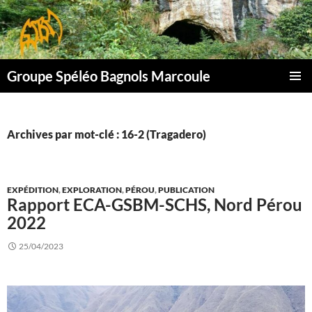
Aller
au
contenu
Groupe Spéléo Bagnols Marcoule
MENU
PRINCI
Archives par mot-clé : 16-2 (Tragadero)
EXPÉDITION
,
EXPLORATION
,
PÉROU
,
PUBLICATION
Rapport ECA-GSBM-SCHS, Nord Pérou
2022
25/04/2023