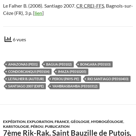
Le Falher B. (2008). Santiago 2007.
CR CREI-FFS
, Bagnols-sur-
Cèze (FR), 3 p. [
lien
]
6 vues
AMAZONAS (PE01)
BAGUA (PE0102)
BONGARA (PE0103)
CONDORCANQUI (PE0104)
IMAZA (PE010205)
LE FALHER B. (AUTEUR)
PEROU (PAYS-PE)
RIO SANTIAGO (PE010403)
SANTIAGO 2007 (EXPE)
YAMBRASBAMBA (PE010312)
EXPÉDITION
,
EXPLORATION
,
FRANCE
,
GÉOLOGIE
,
HYDROGÉOLOGIE
,
KARSTOLOGIE
,
PÉROU
,
PUBLICATION
7ème Rik-Rak, Saint Bauzille de Putois,