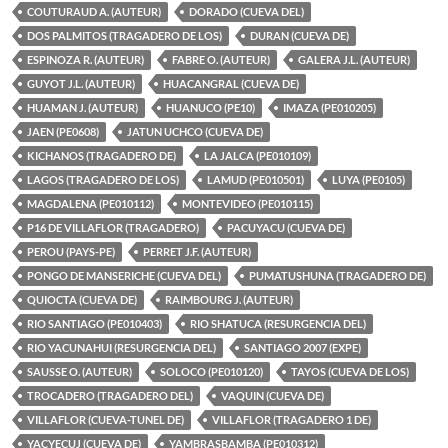
COUTURAUD A. (AUTEUR)
DORADO (CUEVA DEL)
DOS PALMITOS (TRAGADERO DE LOS)
DURAN (CUEVA DE)
ESPINOZA R. (AUTEUR)
FABRE O. (AUTEUR)
GALERA J.L. (AUTEUR)
GUYOT J.L. (AUTEUR)
HUACANGRAL (CUEVA DE)
HUAMAN J. (AUTEUR)
HUANUCO (PE10)
IMAZA (PE010205)
JAEN (PE0608)
JATUN UCHCO (CUEVA DE)
KICHANOS (TRAGADERO DE)
LA JALCA (PE010109)
LAGOS (TRAGADERO DE LOS)
LAMUD (PE010501)
LUYA (PE0105)
MAGDALENA (PE010112)
MONTEVIDEO (PE010115)
P16 DE VILLAFLOR (TRAGADERO)
PACUYACU (CUEVA DE)
PEROU (PAYS-PE)
PERRET J.F. (AUTEUR)
PONGO DE MANSERICHE (CUEVA DEL)
PUMATUSHUNA (TRAGADERO DE)
QUIOCTA (CUEVA DE)
RAIMBOURG J. (AUTEUR)
RIO SANTIAGO (PE010403)
RIO SHATUCA (RESURGENCIA DEL)
RIO YACUNAHUI (RESURGENCIA DEL)
SANTIAGO 2007 (EXPE)
SAUSSE O. (AUTEUR)
SOLOCO (PE010120)
TAYOS (CUEVA DE LOS)
TROCADERO (TRAGADERO DEL)
VAQUIN (CUEVA DE)
VILLAFLOR (CUEVA-TUNEL DE)
VILLAFLOR (TRAGADERO 1 DE)
YACYECUJ (CUEVA DE)
YAMBRASBAMBA (PE010312)