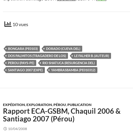
10 vues
BONGARA (PE0103)
DORADO (CUEVA DEL)
DOS PALMITOS (TRAGADERO DE LOS)
LE FALHER B. (AUTEUR)
PEROU (PAYS-PE)
RIO SHATUCA (RESURGENCIA DEL)
SANTIAGO 2007 (EXPE)
YAMBRASBAMBA (PE010312)
EXPÉDITION
,
EXPLORATION
,
PÉROU
,
PUBLICATION
Rapport ECA-GSBM, Chaquil 2006 &
Santiago 2007 (Pérou)
10/04/2008