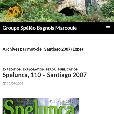
Aller
au
contenu
Groupe Spéléo Bagnols Marcoule
MENU
PRINCI
Archives par mot-clé : Santiago 2007 (Expe)
EXPÉDITION
,
EXPLORATION
,
PÉROU
,
PUBLICATION
Spelunca, 110 – Santiago 2007
30/06/2008