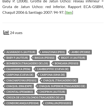
Baby P. (2008). Grotte de Jatun Uchco: réseau inférieur =
Gruta de Jatun Uchco: red inferior. Rapport ECA-GSBM,
Chaquil 2006 & Santiago 2007: 94-97. [
lien
]
24 vues
ALVARADO S. (AUTEUR)
AMAZONAS (PE01)
AMBO (PE1002)
BABY P. (AUTEUR)
BAGUA (PE0102)
BIGOT J.Y. (AUTEUR)
BOMBEROS (TRAGADERO DE LOS)
BONGARA (PE0103)
CAJAMARCA (PE06)
CAMBIOPITEC (CUEVA DE)
CARPONA (CUEVA DE)
CARPONA (SIMA DE)
CHACHAPOYAS (PE0101)
CHAQUIL (TRAGADERO DE)
CHAQUIL 2006 (EXPE)
CHAQUIL SUPERIOR (TRAGADERO DE)
CHONTALI (PE060803)
CHOPIN M. (AUTEUR)
CHOZA DE LOS COLONOS (TRAGADERO DE LA)
CONDORCANQUI (PE0104)
COPALLIN (PE010203)