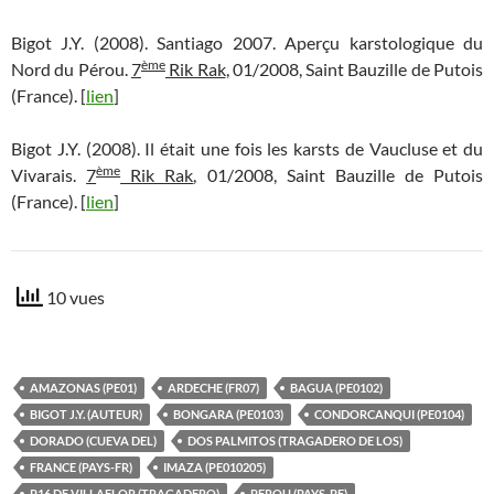
Bigot J.Y. (2008). Santiago 2007. Aperçu karstologique du
ème
Nord du Pérou.
7
Rik Rak
, 01/2008, Saint Bauzille de Putois
(France). [
lien
]
Bigot J.Y. (2008). Il était une fois les karsts de Vaucluse et du
ème
Vivarais.
7
Rik Rak
, 01/2008, Saint Bauzille de Putois
(France). [
lien
]
10 vues
AMAZONAS (PE01)
ARDECHE (FR07)
BAGUA (PE0102)
BIGOT J.Y. (AUTEUR)
BONGARA (PE0103)
CONDORCANQUI (PE0104)
DORADO (CUEVA DEL)
DOS PALMITOS (TRAGADERO DE LOS)
FRANCE (PAYS-FR)
IMAZA (PE010205)
P16 DE VILLAFLOR (TRAGADERO)
PEROU (PAYS-PE)