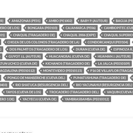
R)
AMAZONAS (PE01)
AMBO (PE1002)
BABY P. (AUTEUR)
BAGUA (PE
RO DE LOS)
BONGARA (PE0103)
CAJAMARCA (PE06)
CAMBIOPITEC (CUE
01)
CHAQUIL (TRAGADERO DE)
CHAQUIL 2006 (EXPE)
CHAQUIL SUPERIO
CHOZA DE LOS COLONOS (TRAGADERO DE LA)
CONDORCANQUI (PE0104)
)
DOS PALMITOS (TRAGADERO DE LOS)
DURAN (CUEVA DE)
ESPINOZA R.
)
GUYOT J.L. (AUTEUR)
HUACANGRAL (CUEVA DE)
HUAMAN J. (AUTEUR)
ATUN UCHCO (CUEVA DE)
KICHANOS (TRAGADERO DE)
LA JALCA (PE010109)
AGDALENA (PE010112)
MONTEVIDEO (PE010115)
P16 DE VILLAFLOR (TRAGA
PONGO DE MANSERICHE (CUEVA DEL)
PUMATUSHUNA (TRAGADERO DE)
0403)
RIO SHATUCA (RESURGENCIA DEL)
RIO YACUNAHUI (RESURGENCIA DEL)
TAYOS (CUEVA DE LOS)
TROCADERO (TRAGADERO DEL)
VAQUIN (CUEVA 
RO 1 DE)
YACYECUJ (CUEVA DE)
YAMBRASBAMBA (PE010312)