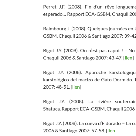
Perret J.F. (2008). Fin d’un rêve longu
esperado… Rapport ECA-GSBM, Chaquil 2006
Raimbourg J. (2008). Quelques journées en 
GSBM, Chaquil 2006 & Santiago 2007: 39-42.
Bigot J.Y. (2008). On n’est pas capot ! =
Chaquil 2006 & Santiago 2007: 43-47. [
lien
]
Bigot J.Y. (2008). Approche karstolog
karstológico del macizo de Gato Dormido
2007: 48-51. [
lien
]
Bigot J.Y. (2008). La rivière souter
Shatuca. Rapport ECA-GSBM, Chaquil 2006 &
Bigot J.Y. (2008). La cueva d’Eldorado = L
2006 & Santiago 2007: 57-58. [
lien
]