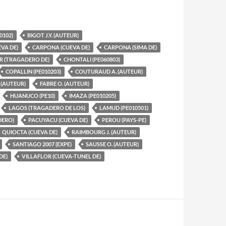
0102)
BIGOT J.Y. (AUTEUR)
VA DE)
CARPONA (CUEVA DE)
CARPONA (SIMA DE)
R (TRAGADERO DE)
CHONTALI (PE060803)
COPALLIN (PE010203)
COUTURAUD A. (AUTEUR)
 (AUTEUR)
FABRE O. (AUTEUR)
HUANUCO (PE10)
IMAZA (PE010205)
LAGOS (TRAGADERO DE LOS)
LAMUD (PE010501)
DERO)
PACUYACU (CUEVA DE)
PEROU (PAYS-PE)
QUIOCTA (CUEVA DE)
RAIMBOURG J. (AUTEUR)
SANTIAGO 2007 (EXPE)
SAUSSE O. (AUTEUR)
DE)
VILLAFLOR (CUEVA-TUNEL DE)