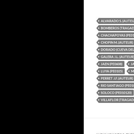
ALVARADO S. (AUTEU
BOMBEROS (TRAGADE
CHACHAPOYAS (PE01
CHOPIN M. (AUTEUR)
DORADO (CUEVA DEL
GALERA J.L. (AUTEUR
JAEN (PE0608)
J
LUYA (PE0105)
M
PERRET J.F. (AUTEUR)
RIO SANTIAGO (PE01
SOLOCO (PE010120)
VILLAFLOR (TRAGADE