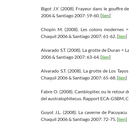
Bigot J.Y. (2008). Frayeur dans le gouffre
2006 & Santiago 2007: 59-60. [
lien
]
Chopin M. (2008). Les colons modernes 
Chaquil 2006 & Santiago 2007: 61-62. [
lien
]
Alvarado S.T. (2008). La grotte de Duran =
2006 & Santiago 2007: 63-64. [
lien
]
Alvarado S.T. (2008). La grotte de Los Tay
Chaquil 2006 & Santiago 2007: 65-68. [
lien
]
Fabre O. (2008). Cambiopitec ou le retour d
del australophitecus. Rapport ECA-GSBM, Ch
Guyot J.L. (2008). La caverne de Pacuyac
Chaquil 2006 & Santiago 2007: 72-75. [
lien
]