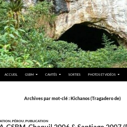
ACCUEIL
GSBM
CAVITÉS
SORTIES
PHOTOS ET VIDÉOS
Archives par mot-clé : Kichanos (Tragadero de)
ATION
,
PÉROU
,
PUBLICATION
A-GSBM, Chaquil 2006 & Santiago 2007 (