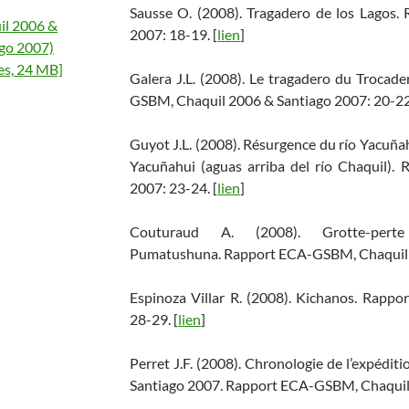
Sausse O. (2008). Tragadero de los Lagos
il 2006 &
2007: 18-19. [
lien
]
go 2007)
es, 24 MB]
Galera J.L. (2008). Le tragadero du Trocad
GSBM, Chaquil 2006 & Santiago 2007: 20-22.
Guyot J.L. (2008). Résurgence du río Yacuñah
Yacuñahui (aguas arriba del río Chaquil)
2007: 23-24. [
lien
]
Couturaud A. (2008). Grotte-pe
Pumatushuna. Rapport ECA-GSBM, Chaquil 2
Espinoza Villar R. (2008). Kichanos. Rap
28-29. [
lien
]
Perret J.F. (2008). Chronologie de l’expédit
Santiago 2007. Rapport ECA-GSBM, Chaquil 