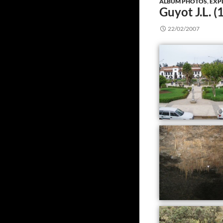
ALBUM PHOTOS
,
EXP
Guyot J.L. 
22/02/2007