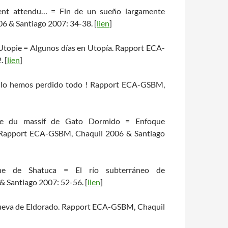
ement attendu… = Fin de un sueño largamente
 & Santiago 2007: 34-38. [
lien
]
Utopie = Algunos días en Utopía. Rapport ECA-
 [
lien
]
 No lo hemos perdido todo ! Rapport ECA-GSBM,
ique du massif de Gato Dormido = Enfoque
. Rapport ECA-GSBM, Chaquil 2006 & Santiago
raine de Shatuca = El río subterráneo de
 Santiago 2007: 52-56. [
lien
]
a cueva de Eldorado. Rapport ECA-GSBM, Chaquil