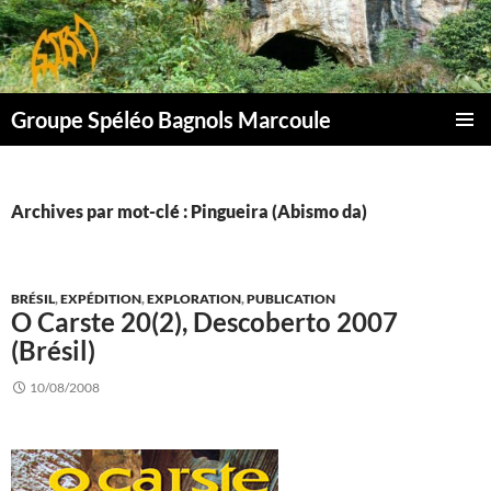
Aller
au
contenu
Groupe Spéléo Bagnols Marcoule
MENU
PRINCI
Archives par mot-clé : Pingueira (Abismo da)
BRÉSIL
,
EXPÉDITION
,
EXPLORATION
,
PUBLICATION
O Carste 20(2), Descoberto 2007
(Brésil)
10/08/2008