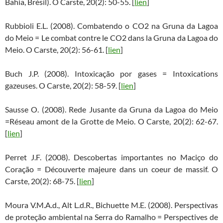
Bahia, Brésil). O Carste, 20(2): 50-55. [
lien
]
Rubbioli E.L. (2008). Combatendo o CO2 na Gruna da Lagoa
do Meio = Le combat contre le CO2 dans la Gruna da Lagoa do
Meio. O Carste, 20(2): 56-61. [
lien
]
Buch J.P. (2008). Intoxicação por gases = Intoxications
gazeuses. O Carste, 20(2): 58-59. [
lien
]
Sausse O. (2008). Rede Jusante da Gruna da Lagoa do Meio
=Réseau amont de la Grotte de Meio. O Carste, 20(2): 62-67.
[
lien
]
Perret J.F. (2008). Descobertas importantes no Maciço do
Coração = Découverte majeure dans un coeur de massif. O
Carste, 20(2): 68-75. [
lien
]
Moura V.M.A.d., Alt L.d.R., Bichuette M.E. (2008). Perspectivas
de proteção ambiental na Serra do Ramalho = Perspectives de