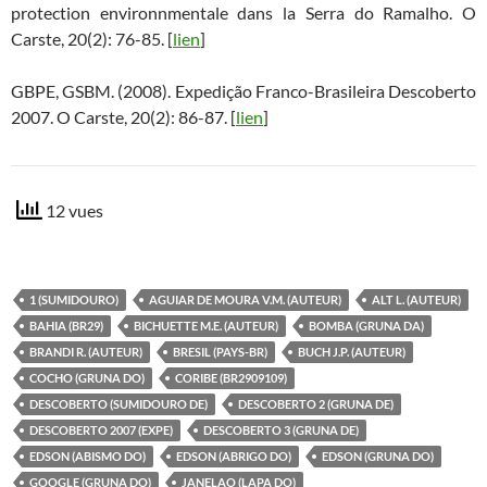
protection environnmentale dans la Serra do Ramalho. O
Carste, 20(2): 76-85. [
lien
]
GBPE, GSBM. (2008). Expedição Franco-Brasileira Descoberto
2007. O Carste, 20(2): 86-87. [
lien
]
12 vues
1 (SUMIDOURO)
AGUIAR DE MOURA V.M. (AUTEUR)
ALT L. (AUTEUR)
BAHIA (BR29)
BICHUETTE M.E. (AUTEUR)
BOMBA (GRUNA DA)
BRANDI R. (AUTEUR)
BRESIL (PAYS-BR)
BUCH J.P. (AUTEUR)
COCHO (GRUNA DO)
CORIBE (BR2909109)
DESCOBERTO (SUMIDOURO DE)
DESCOBERTO 2 (GRUNA DE)
DESCOBERTO 2007 (EXPE)
DESCOBERTO 3 (GRUNA DE)
EDSON (ABISMO DO)
EDSON (ABRIGO DO)
EDSON (GRUNA DO)
GOOGLE (GRUNA DO)
JANELAO (LAPA DO)