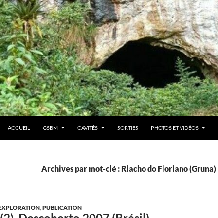
ACCUEIL
GSBM
CAVITÉS
SORTIES
PHOTOS ET VIDÉOS
Archives par mot-clé : Riacho do Floriano (Gruna)
EXPLORATION
,
PUBLICATION
(2), Descoberto 2007 (Brésil)