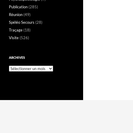
Publication
(285)
Réunion
(49)
Spéléo Secours
(28)
Traçage
(18)
Visite
(526)
ARCHIVES
Archives