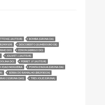
TTE M.E. (AUTEUR)
BOMBA (GRUNA DA)
BR2909109)
DESCOBERTO (SUMIDOURO DE)
ISMO DO)
EDSON (ABRIGO DO)
JOLIVET J. (AUTEUR)
DOLINA DO)
PERRET J.F. (AUTEUR)
O JOAO NOGUEIRA
PONTA D'AGUA (GRUNA DA)
R)
SERRA DO RAMALHO (BR2930154)
BRAS 2 (GRUNA DAS)
TRES JOLIE (GRUNA)