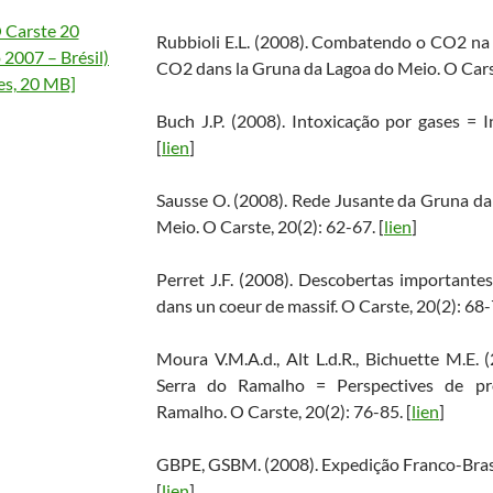
 Carste 20
Rubbioli E.L. (2008). Combatendo o CO2 na
2007 – Brésil)
CO2 dans la Gruna da Lagoa do Meio. O Carst
es, 20 MB]
Buch J.P. (2008). Intoxicação por gases = I
[
lien
]
Sausse O. (2008). Rede Jusante da Gruna d
Meio. O Carste, 20(2): 62-67. [
lien
]
Perret J.F. (2008). Descobertas important
dans un coeur de massif. O Carste, 20(2): 68-
Moura V.M.A.d., Alt L.d.R., Bichuette M.E.
Serra do Ramalho = Perspectives de pr
Ramalho. O Carste, 20(2): 76-85. [
lien
]
GBPE, GSBM. (2008). Expedição Franco-Brasi
[
lien
]