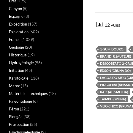
Brésil
(95)
Canyon
(5)
Espagne
(8)
Expédition
(157)
12 vues
Exploration
(609)
France
(1 039)
Géologie
(20)
1 (SUMIDOURO)
Historique
(19)
BRANDI R. (AUTEUR)
Hydrogéologie
(96)
DESCOBERTO 2 (GRU
Initiation
(45)
EDSON (GRUNA DO)
Karstologie
(118)
LAGOA DO MEIO (GR
PINGUEIRA (ABISMO 
Maroc
(15)
RAIZ (ABISMO DA)
Matériel et Techniques
(18)
TAIMBE (GRUNA)
Paléontologie
(6)
VEIO CHICO (GRUNA 
Pérou
(221)
Plongée
(38)
Prospection
(55)
Psychospéléologie
(9)