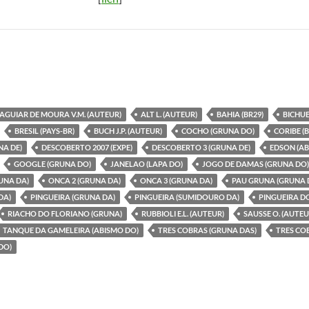
AGUIAR DE MOURA V.M. (AUTEUR)
ALT L. (AUTEUR)
BAHIA (BR29)
BICHUE
BRESIL (PAYS-BR)
BUCH J.P. (AUTEUR)
COCHO (GRUNA DO)
CORIBE (
NA DE)
DESCOBERTO 2007 (EXPE)
DESCOBERTO 3 (GRUNA DE)
EDSON (AB
GOOGLE (GRUNA DO)
JANELAO (LAPA DO)
JOGO DE DAMAS (GRUNA DO)
UNA DA)
ONCA 2 (GRUNA DA)
ONCA 3 (GRUNA DA)
PAU GRUNA (GRUNA 
DA)
PINGUEIRA (GRUNA DA)
PINGUEIRA (SUMIDOURO DA)
PINGUEIRA D
RIACHO DO FLORIANO (GRUNA)
RUBBIOLI E.L. (AUTEUR)
SAUSSE O. (AUTEU
TANQUE DA GAMELEIRA (ABISMO DO)
TRES COBRAS (GRUNA DAS)
TRES CO
DO)