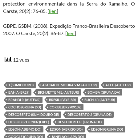
protection environnmentale dans la Serra do Ramalho. O
Carste, 20(2): 76-85. [
lien
]
GBPE, GSBM. (2008). Expedição Franco-Brasileira Descoberto
2007. O Carste, 20(2): 86-87. [
lien
]
12 vues
1 (SUMIDOURO)
AGUIAR DE MOURA V.M. (AUTEUR)
ALT L. (AUTEUR)
BAHIA (BR29)
BICHUETTE M.E. (AUTEUR)
BOMBA (GRUNA DA)
BRANDI R. (AUTEUR)
BRESIL (PAYS-BR)
BUCH J.P. (AUTEUR)
COCHO (GRUNA DO)
CORIBE (BR2909109)
DESCOBERTO (SUMIDOURO DE)
DESCOBERTO 2 (GRUNA DE)
DESCOBERTO 2007 (EXPE)
DESCOBERTO 3 (GRUNA DE)
EDSON (ABISMO DO)
EDSON (ABRIGO DO)
EDSON (GRUNA DO)
GOOGLE (GRUNA DO)
JANELAO (LAPA DO)