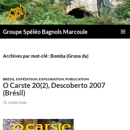
Aller
au
contenu
Groupe Spéléo Bagnols Marcoule
MENU
PRINCI
Archives par mot-clé : Bomba (Gruna da)
BRÉSIL
,
EXPÉDITION
,
EXPLORATION
,
PUBLICATION
O Carste 20(2), Descoberto 2007
(Brésil)
10/08/2008