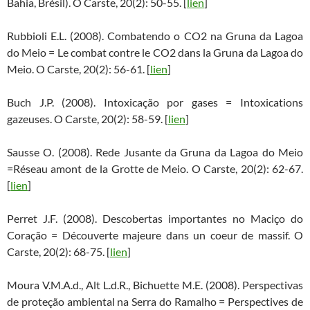
Bahia, Brésil). O Carste, 20(2): 50-55. [
lien
]
Rubbioli E.L. (2008). Combatendo o CO2 na Gruna da Lagoa
do Meio = Le combat contre le CO2 dans la Gruna da Lagoa do
Meio. O Carste, 20(2): 56-61. [
lien
]
Buch J.P. (2008). Intoxicação por gases = Intoxications
gazeuses. O Carste, 20(2): 58-59. [
lien
]
Sausse O. (2008). Rede Jusante da Gruna da Lagoa do Meio
=Réseau amont de la Grotte de Meio. O Carste, 20(2): 62-67.
[
lien
]
Perret J.F. (2008). Descobertas importantes no Maciço do
Coração = Découverte majeure dans un coeur de massif. O
Carste, 20(2): 68-75. [
lien
]
Moura V.M.A.d., Alt L.d.R., Bichuette M.E. (2008). Perspectivas
de proteção ambiental na Serra do Ramalho = Perspectives de