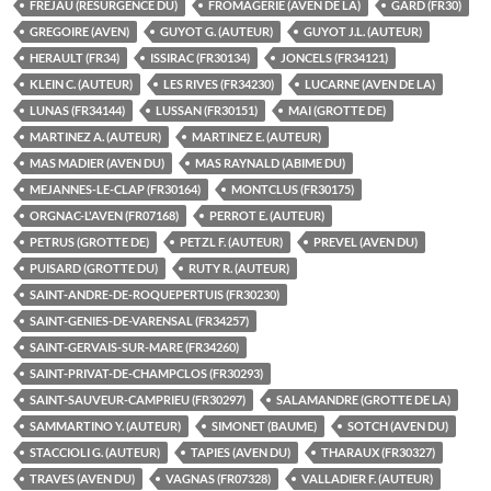
FREJAU (RESURGENCE DU)
FROMAGERIE (AVEN DE LA)
GARD (FR30)
GREGOIRE (AVEN)
GUYOT G. (AUTEUR)
GUYOT J.L. (AUTEUR)
HERAULT (FR34)
ISSIRAC (FR30134)
JONCELS (FR34121)
KLEIN C. (AUTEUR)
LES RIVES (FR34230)
LUCARNE (AVEN DE LA)
LUNAS (FR34144)
LUSSAN (FR30151)
MAI (GROTTE DE)
MARTINEZ A. (AUTEUR)
MARTINEZ E. (AUTEUR)
MAS MADIER (AVEN DU)
MAS RAYNALD (ABIME DU)
MEJANNES-LE-CLAP (FR30164)
MONTCLUS (FR30175)
ORGNAC-L'AVEN (FR07168)
PERROT E. (AUTEUR)
PETRUS (GROTTE DE)
PETZL F. (AUTEUR)
PREVEL (AVEN DU)
PUISARD (GROTTE DU)
RUTY R. (AUTEUR)
SAINT-ANDRE-DE-ROQUEPERTUIS (FR30230)
SAINT-GENIES-DE-VARENSAL (FR34257)
SAINT-GERVAIS-SUR-MARE (FR34260)
SAINT-PRIVAT-DE-CHAMPCLOS (FR30293)
SAINT-SAUVEUR-CAMPRIEU (FR30297)
SALAMANDRE (GROTTE DE LA)
SAMMARTINO Y. (AUTEUR)
SIMONET (BAUME)
SOTCH (AVEN DU)
STACCIOLI G. (AUTEUR)
TAPIES (AVEN DU)
THARAUX (FR30327)
TRAVES (AVEN DU)
VAGNAS (FR07328)
VALLADIER F. (AUTEUR)