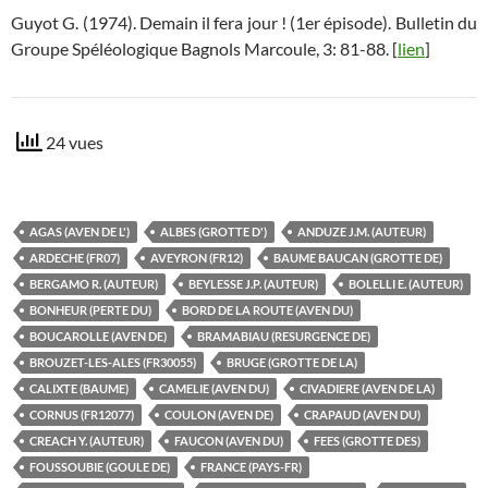
Guyot G. (1974). Demain il fera jour ! (1er épisode). Bulletin du
Groupe Spéléologique Bagnols Marcoule, 3: 81-88. [
lien
]
24 vues
AGAS (AVEN DE L')
ALBES (GROTTE D')
ANDUZE J.M. (AUTEUR)
ARDECHE (FR07)
AVEYRON (FR12)
BAUME BAUCAN (GROTTE DE)
BERGAMO R. (AUTEUR)
BEYLESSE J.P. (AUTEUR)
BOLELLI E. (AUTEUR)
BONHEUR (PERTE DU)
BORD DE LA ROUTE (AVEN DU)
BOUCAROLLE (AVEN DE)
BRAMABIAU (RESURGENCE DE)
BROUZET-LES-ALES (FR30055)
BRUGE (GROTTE DE LA)
CALIXTE (BAUME)
CAMELIE (AVEN DU)
CIVADIERE (AVEN DE LA)
CORNUS (FR12077)
COULON (AVEN DE)
CRAPAUD (AVEN DU)
CREACH Y. (AUTEUR)
FAUCON (AVEN DU)
FEES (GROTTE DES)
FOUSSOUBIE (GOULE DE)
FRANCE (PAYS-FR)