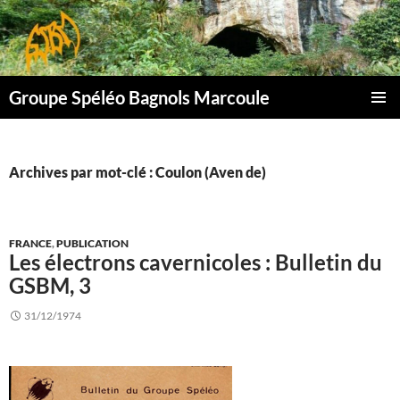
Aller
au
contenu
Groupe Spéléo Bagnols Marcoule
MENU
PRINCI
Archives par mot-clé : Coulon (Aven de)
FRANCE
,
PUBLICATION
Les électrons cavernicoles : Bulletin du
GSBM, 3
31/12/1974