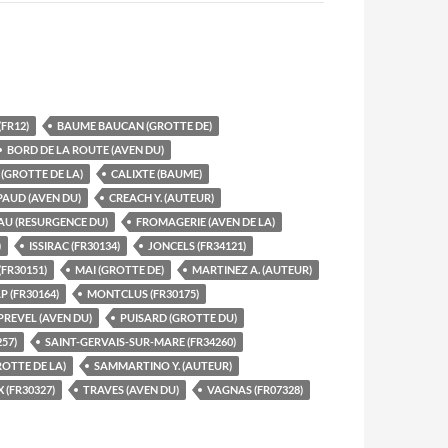
FR12)
BAUME BAUCAN (GROTTE DE)
BORD DE LA ROUTE (AVEN DU)
(GROTTE DE LA)
CALIXTE (BAUME)
AUD (AVEN DU)
CREACH Y. (AUTEUR)
AU (RESURGENCE DU)
FROMAGERIE (AVEN DE LA)
)
ISSIRAC (FR30134)
JONCELS (FR34121)
(FR30151)
MAI (GROTTE DE)
MARTINEZ A. (AUTEUR)
 (FR30164)
MONTCLUS (FR30175)
PREVEL (AVEN DU)
PUISARD (GROTTE DU)
57)
SAINT-GERVAIS-SUR-MARE (FR34260)
OTTE DE LA)
SAMMARTINO Y. (AUTEUR)
(FR30327)
TRAVES (AVEN DU)
VAGNAS (FR07328)