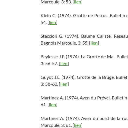
Marcoule, 3: 53. [
lien
]
Klein C. (1974). Grotte de Petrus. Bulleti
54. [
lien
]
Staccioli G. (1974). Baume Caliste, Résea
Bagnols Marcoule, 3: 55. [
lien
]
Beylesse J.P. (1974). La Grotte de Mai. Bul
3: 56-57. [
lien
]
Guyot J.L. (1974). Grotte de la Bruge. Bull
3: 58-60. [
lien
]
Martinez A. (1974). Aven du Prével. Bulleti
61. [
lien
]
Martinez A. (1974). Aven du bord de la ro
Marcoule, 3: 61. [
lien
]