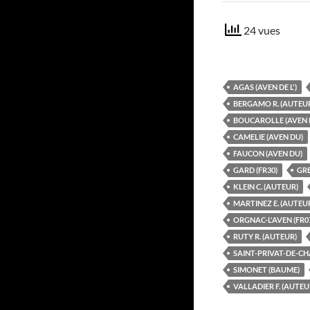
24 vues
AGAS (AVEN DE L')
BERGAMO R. (AUTEU
BOUCAROLLE (AVEN 
CAMELIE (AVEN DU)
FAUCON (AVEN DU)
GARD (FR30)
GRE
KLEIN C. (AUTEUR)
MARTINEZ E. (AUTEU
ORGNAC-L'AVEN (FR0
RUTY R. (AUTEUR)
SAINT-PRIVAT-DE-CH
SIMONET (BAUME)
VALLADIER F. (AUTEU