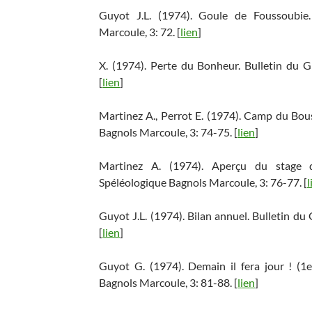
Guyot J.L. (1974). Goule de Foussoubie
Marcoule, 3: 72. [
lien
]
X. (1974). Perte du Bonheur. Bulletin du 
[
lien
]
Martinez A., Perrot E. (1974). Camp du Bou
Bagnols Marcoule, 3: 74-75. [
lien
]
Martinez A. (1974). Aperçu du stage d
Spéléologique Bagnols Marcoule, 3: 76-77. [
l
Guyot J.L. (1974). Bilan annuel. Bulletin d
[
lien
]
Guyot G. (1974). Demain il fera jour ! (1
Bagnols Marcoule, 3: 81-88. [
lien
]