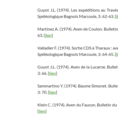
Guyot J.L. (1974). Les expéditions au Trav
Spéléologique Bagnols Marcoule, 3: 62-63. [
l
Martinez A. (1974). Aven de Coulon. Bulleti
63. [
lien
]
Valladier F. (1974). Sortie CDS à Tharaux : a
Spéléologique Bagnols Marcoule, 3: 64-65. [
l
Guyot J.L. (1974). Aven de la Lucarne. Bull
3: 66. [
lien
]
Sammartino Y. (1974). Baume Simonet. Bulle
3: 70. [
lien
]
Klein C. (1974). Aven du Faucon. Bulletin d
[
lien
]