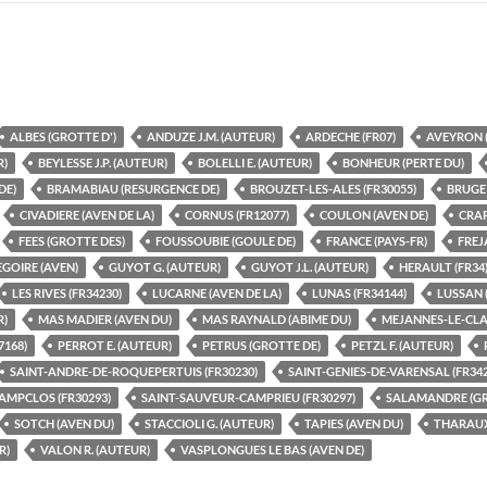
ALBES (GROTTE D')
ANDUZE J.M. (AUTEUR)
ARDECHE (FR07)
AVEYRON (
R)
BEYLESSE J.P. (AUTEUR)
BOLELLI E. (AUTEUR)
BONHEUR (PERTE DU)
DE)
BRAMABIAU (RESURGENCE DE)
BROUZET-LES-ALES (FR30055)
BRUGE 
CIVADIERE (AVEN DE LA)
CORNUS (FR12077)
COULON (AVEN DE)
CRAP
FEES (GROTTE DES)
FOUSSOUBIE (GOULE DE)
FRANCE (PAYS-FR)
FREJ
GOIRE (AVEN)
GUYOT G. (AUTEUR)
GUYOT J.L. (AUTEUR)
HERAULT (FR34
LES RIVES (FR34230)
LUCARNE (AVEN DE LA)
LUNAS (FR34144)
LUSSAN 
R)
MAS MADIER (AVEN DU)
MAS RAYNALD (ABIME DU)
MEJANNES-LE-CLAP
7168)
PERROT E. (AUTEUR)
PETRUS (GROTTE DE)
PETZL F. (AUTEUR)
SAINT-ANDRE-DE-ROQUEPERTUIS (FR30230)
SAINT-GENIES-DE-VARENSAL (FR342
AMPCLOS (FR30293)
SAINT-SAUVEUR-CAMPRIEU (FR30297)
SALAMANDRE (GR
SOTCH (AVEN DU)
STACCIOLI G. (AUTEUR)
TAPIES (AVEN DU)
THARAUX 
R)
VALON R. (AUTEUR)
VASPLONGUES LE BAS (AVEN DE)