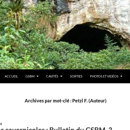
ACCUEIL
GSBM
CAVITÉS
SORTIES
PHOTOS ET VIDÉOS
Archives par mot-clé : Petzl F. (Auteur)
N
ns cavernicoles : Bulletin du GSBM, 3