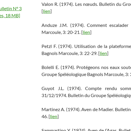
Valon R. (1974). Les nœuds. Bulletin du Gr
ulletin N° 3
[
lien
]
es, 18 MB]
Anduze J.M. (1974). Comment escalader 
Marcoule, 3: 20-21. [
lien
]
Petzl F. (1974). Utilisation de la platefor
Bagnols Marcoule, 3: 22-29. [
lien
]
Bolelli E. (1974). Protégeons nos eaux sou
Groupe Spéléologique Bagnols Marcoule, 3: 3
Guyot J.L. (1974). Compte rendu so
31/12/1974. Bulletin du Groupe Spéléologiqu
Martinez A. (1974). Aven de Madier. Bulleti
46. [
lien
]
Sammartino Y. (1974). Aven de l’Agas. Bull