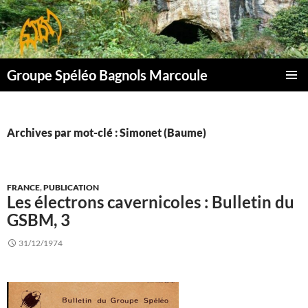
Aller
au
contenu
Groupe Spéléo Bagnols Marcoule
MENU
PRINCI
Archives par mot-clé : Simonet (Baume)
FRANCE
,
PUBLICATION
Les électrons cavernicoles : Bulletin du
GSBM, 3
31/12/1974