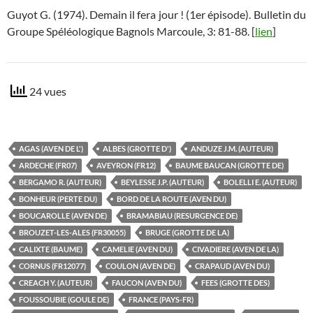
Guyot G. (1974). Demain il fera jour ! (1er épisode). Bulletin du
Groupe Spéléologique Bagnols Marcoule, 3: 81-88. [
lien
]
24 vues
AGAS (AVEN DE L')
ALBES (GROTTE D')
ANDUZE J.M. (AUTEUR)
ARDECHE (FR07)
AVEYRON (FR12)
BAUME BAUCAN (GROTTE DE)
BERGAMO R. (AUTEUR)
BEYLESSE J.P. (AUTEUR)
BOLELLI E. (AUTEUR)
BONHEUR (PERTE DU)
BORD DE LA ROUTE (AVEN DU)
BOUCAROLLE (AVEN DE)
BRAMABIAU (RESURGENCE DE)
BROUZET-LES-ALES (FR30055)
BRUGE (GROTTE DE LA)
CALIXTE (BAUME)
CAMELIE (AVEN DU)
CIVADIERE (AVEN DE LA)
CORNUS (FR12077)
COULON (AVEN DE)
CRAPAUD (AVEN DU)
CREACH Y. (AUTEUR)
FAUCON (AVEN DU)
FEES (GROTTE DES)
FOUSSOUBIE (GOULE DE)
FRANCE (PAYS-FR)