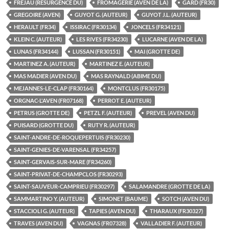
FREJAU (RESURGENCE DU)
FROMAGERIE (AVEN DE LA)
GARD (FR30)
GREGOIRE (AVEN)
GUYOT G. (AUTEUR)
GUYOT J.L. (AUTEUR)
HERAULT (FR34)
ISSIRAC (FR30134)
JONCELS (FR34121)
KLEIN C. (AUTEUR)
LES RIVES (FR34230)
LUCARNE (AVEN DE LA)
LUNAS (FR34144)
LUSSAN (FR30151)
MAI (GROTTE DE)
MARTINEZ A. (AUTEUR)
MARTINEZ E. (AUTEUR)
MAS MADIER (AVEN DU)
MAS RAYNALD (ABIME DU)
MEJANNES-LE-CLAP (FR30164)
MONTCLUS (FR30175)
ORGNAC-L'AVEN (FR07168)
PERROT E. (AUTEUR)
PETRUS (GROTTE DE)
PETZL F. (AUTEUR)
PREVEL (AVEN DU)
PUISARD (GROTTE DU)
RUTY R. (AUTEUR)
SAINT-ANDRE-DE-ROQUEPERTUIS (FR30230)
SAINT-GENIES-DE-VARENSAL (FR34257)
SAINT-GERVAIS-SUR-MARE (FR34260)
SAINT-PRIVAT-DE-CHAMPCLOS (FR30293)
SAINT-SAUVEUR-CAMPRIEU (FR30297)
SALAMANDRE (GROTTE DE LA)
SAMMARTINO Y. (AUTEUR)
SIMONET (BAUME)
SOTCH (AVEN DU)
STACCIOLI G. (AUTEUR)
TAPIES (AVEN DU)
THARAUX (FR30327)
TRAVES (AVEN DU)
VAGNAS (FR07328)
VALLADIER F. (AUTEUR)