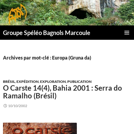
Aller
au
contenu
Groupe Spéléo Bagnols Marcoule
MENU
PRINCI
Archives par mot-clé : Europa (Gruna da)
BRÉSIL
,
EXPÉDITION
,
EXPLORATION
,
PUBLICATION
O Carste 14(4), Bahia 2001 : Serra do
Ramalho (Brésil)
10/10/2002