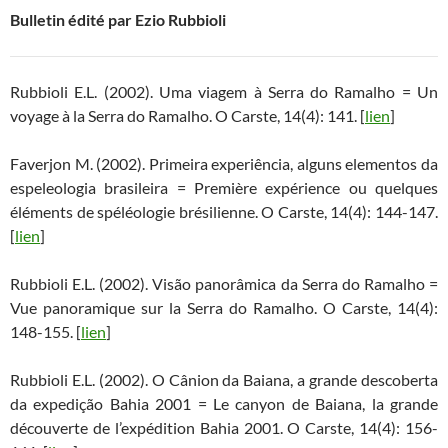
Bulletin édité par Ezio Rubbioli
Rubbioli E.L. (2002). Uma viagem à Serra do Ramalho = Un
voyage à la Serra do Ramalho. O Carste, 14(4): 141. [
lien
]
Faverjon M. (2002). Primeira experiência, alguns elementos da
espeleologia brasileira = Première expérience ou quelques
éléments de spéléologie brésilienne. O Carste, 14(4): 144-147.
[
lien
]
Rubbioli E.L. (2002). Visão panorâmica da Serra do Ramalho =
Vue panoramique sur la Serra do Ramalho. O Carste, 14(4):
148-155. [
lien
]
Rubbioli E.L. (2002). O Cânion da Baiana, a grande descoberta
da expedição Bahia 2001 = Le canyon de Baiana, la grande
découverte de l’expédition Bahia 2001. O Carste, 14(4): 156-