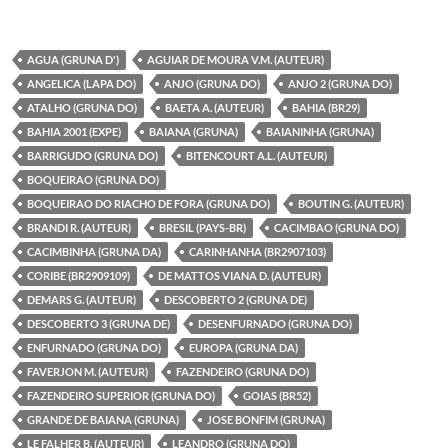
AGUA (GRUNA D')
AGUIAR DE MOURA V.M. (AUTEUR)
ANGELICA (LAPA DO)
ANJO (GRUNA DO)
ANJO 2 (GRUNA DO)
ATALHO (GRUNA DO)
BAETA A. (AUTEUR)
BAHIA (BR29)
BAHIA 2001 (EXPE)
BAIANA (GRUNA)
BAIANINHA (GRUNA)
BARRIGUDO (GRUNA DO)
BITENCOURT A.L. (AUTEUR)
BOQUEIRAO (GRUNA DO)
BOQUEIRAO DO RIACHO DE FORA (GRUNA DO)
BOUTIN G. (AUTEUR)
BRANDI R. (AUTEUR)
BRESIL (PAYS-BR)
CACIMBAO (GRUNA DO)
CACIMBINHA (GRUNA DA)
CARINHANHA (BR2907103)
CORIBE (BR2909109)
DE MATTOS VIANA D. (AUTEUR)
DEMARS G. (AUTEUR)
DESCOBERTO 2 (GRUNA DE)
DESCOBERTO 3 (GRUNA DE)
DESENFURNADO (GRUNA DO)
ENFURNADO (GRUNA DO)
EUROPA (GRUNA DA)
FAVERJON M. (AUTEUR)
FAZENDEIRO (GRUNA DO)
FAZENDEIRO SUPERIOR (GRUNA DO)
GOIAS (BR52)
GRANDE DE BAIANA (GRUNA)
JOSE BONFIM (GRUNA)
LE FALHER B. (AUTEUR)
LEANDRO (GRUNA DO)