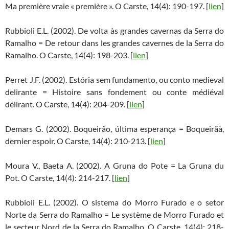
Ma première vraie « première ». O Carste, 14(4): 190-197. [
lien
]
Rubbioli E.L. (2002). De volta às grandes cavernas da Serra do
Ramalho = De retour dans les grandes cavernes de la Serra do
Ramalho. O Carste, 14(4): 198-203. [
lien
]
Perret J.F. (2002). Estória sem fundamento, ou conto medieval
delirante = Histoire sans fondement ou conte médiéval
délirant. O Carste, 14(4): 204-209. [
lien
]
Demars G. (2002). Boqueirão, última esperança = Boqueirãà,
dernier espoir. O Carste, 14(4): 210-213. [
lien
]
Moura V., Baeta A. (2002). A Gruna do Pote = La Gruna du
Pot. O Carste, 14(4): 214-217. [
lien
]
Rubbioli E.L. (2002). O sistema do Morro Furado e o setor
Norte da Serra do Ramalho = Le système de Morro Furado et
le secteur Nord de la Serra do Ramalho. O Carste, 14(4): 218-