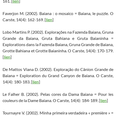
161. [
lien
]
Faverjon M. (2002). Baiana : o mosaico = Baiana, le puzzle. O
Carste, 14(4): 162-169. [
lien
]
Lobo Martins P. (2002). Explorações na Fazenda Baiana, Gruna
Grande da Baiana, Gruta Bahiana e Gruta Baianinha =
Explorations dans la Fazenda Baiana, Gruna Grande de Baiana,
Grotte Bahiana et Grotte Baianinha. O Carste, 14(4): 170-179.
[
lien
]
De Mattos Viana D. (2002). Exploração do Cânion Grande de
Baiana = Exploration du Grand Canyon de Baiana. O Carste,
14(4): 180-183. [
lien
]
Le Falher B. (2002). Pelas cores da Dama Baiana = Pour les
couleurs de la Dame Baiana. O Carste, 14(4): 184-189. [
lien
]
Tournayre V. (2002). Minha primeira verdadeira « première » =