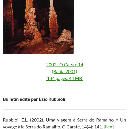
2002 : O Carste 14
(Bahia 2001)
[144 pages, 44 MB]
Bulletin édité par Ezio Rubbioli
Rubbioli E.L. (2002). Uma viagem à Serra do Ramalho = Un
voyage à la Serra do Ramalho. O Carste, 14(4): 141. [
lien
]