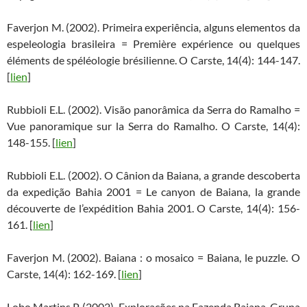
Faverjon M. (2002). Primeira experiência, alguns elementos da
espeleologia brasileira = Première expérience ou quelques
éléments de spéléologie brésilienne. O Carste, 14(4): 144-147.
[
lien
]
Rubbioli E.L. (2002). Visão panorâmica da Serra do Ramalho =
Vue panoramique sur la Serra do Ramalho. O Carste, 14(4):
148-155. [
lien
]
Rubbioli E.L. (2002). O Cânion da Baiana, a grande descoberta
da expedição Bahia 2001 = Le canyon de Baiana, la grande
découverte de l’expédition Bahia 2001. O Carste, 14(4): 156-
161. [
lien
]
Faverjon M. (2002). Baiana : o mosaico = Baiana, le puzzle. O
Carste, 14(4): 162-169. [
lien
]
Lobo Martins P. (2002). Explorações na Fazenda Baiana, Gruna