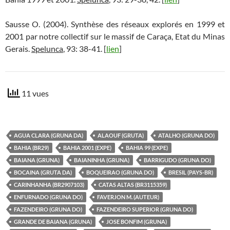
Sausse O. (2004). Synthèse des réseaux explorés en 1999 et
2001 par notre collectif sur le massif de Caraça, Etat du Minas
Gerais.
Spelunca
, 93: 38-41. [
lien
]
11 vues
AGUA CLARA (GRUNA DA)
ALAOUF (GRUTA)
ATALHO (GRUNA DO)
BAHIA (BR29)
BAHIA 2001 (EXPE)
BAHIA 99 (EXPE)
BAIANA (GRUNA)
BAIANINHA (GRUNA)
BARRIGUDO (GRUNA DO)
BOCAINA (GRUTA DA)
BOQUEIRAO (GRUNA DO)
BRESIL (PAYS-BR)
CARINHANHA (BR2907103)
CATAS ALTAS (BR3115359)
ENFURNADO (GRUNA DO)
FAVERJON M. (AUTEUR)
FAZENDEIRO (GRUNA DO)
FAZENDEIRO SUPERIOR (GRUNA DO)
GRANDE DE BAIANA (GRUNA)
JOSE BONFIM (GRUNA)