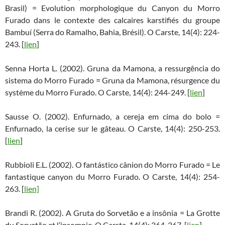
Brasil) = Evolution morphologique du Canyon du Morro
Furado dans le contexte des calcaires karstifiés du groupe
Bambuí (Serra do Ramalho, Bahia, Brésil). O Carste, 14(4): 224-
243. [
lien
]
Senna Horta L. (2002). Gruna da Mamona, a ressurgência do
sistema do Morro Furado = Gruna da Mamona, résurgence du
système du Morro Furado. O Carste, 14(4): 244-249. [
lien
]
Sausse O. (2002). Enfurnado, a cereja em cima do bolo =
Enfurnado, la cerise sur le gâteau. O Carste, 14(4): 250-253.
[
lien
]
Rubbioli E.L. (2002). O fantástico cânion do Morro Furado = Le
fantastique canyon du Morro Furado. O Carste, 14(4): 254-
263. [
lien]
Brandi R. (2002). A Gruta do Sorvetão e a insônia = La Grotte
du Sorvetão et l’insomnie. O Carste, 14(4): 264-267. [
lien
]