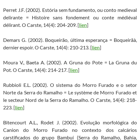
Perret J.F. (2002). Estória sem fundamento, ou conto medieval
delirante = Histoire sans fondement ou conte médiéval
délirant. O Carste, 14(4): 204-209. [
lien
]
Demars G. (2002). Boqueirão, última esperança = Boqueirãà,
dernier espoir. O Carste, 14(4): 210-213. [
lien
]
Moura V., Baeta A. (2002). A Gruna do Pote = La Gruna du
Pot. O Carste, 14(4): 214-217. [
lien
]
Rubbioli E.L. (2002). O sistema do Morro Furado e o setor
Norte da Serra do Ramalho = Le système de Morro Furado et
le secteur Nord de la Serra do Ramalho. O Carste, 14(4): 218-
223. [
lien
]
Bitencourt A.L., Rodet J. (2002). Evolução morfológica do
Canion do Morro Furado no contexto dos calcários
carstificados do grupo Bambuí (Serra do Ramalho, Bahia,