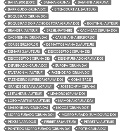
BAHIA 2001 (EXPE)
BAIANA (GRUNA)
BAIANINHA (GRUNA)
BARRIGUDO (GRUNA DO)
BITENCOURT A.L. (AUTEUR)
BOQUEIRAO (GRUNA DO)
BOQUEIRAO DO RIACHO DE FORA (GRUNA DO)
BOUTIN G. (AUTEUR)
BRANDI R. (AUTEUR)
BRESIL (PAYS-BR)
CACIMBAO (GRUNA DO)
CACIMBINHA (GRUNA DA)
CARINHANHA (BR2907103)
CORIBE (BR2909109)
DE MATTOS VIANA D. (AUTEUR)
DEMARS G. (AUTEUR)
DESCOBERTO 2 (GRUNA DE)
DESCOBERTO 3 (GRUNA DE)
DESENFURNADO (GRUNA DO)
ENFURNADO (GRUNA DO)
EUROPA (GRUNA DA)
FAVERJON M. (AUTEUR)
FAZENDEIRO (GRUNA DO)
FAZENDEIRO SUPERIOR (GRUNA DO)
GOIAS (BR52)
GRANDE DE BAIANA (GRUNA)
JOSE BONFIM (GRUNA)
LE FALHER B. (AUTEUR)
LEANDRO (GRUNA DO)
LOBO MARTINS P. (AUTEUR)
MAMONA (GRUNA DA)
MAMONINHA (GRUNA DA)
MOCOS (GRUNA DOS)
MORRO FURADO (GRUNA DO)
MORRO FURADO (SUMIDOURO DO)
PEIXES (LAPA DOS)
PERRET J.F. (AUTEUR)
PERRET V. (AUTEUR)
PONTE DO MORRO FURADO (GRUNA DA)
POTE (GRUNA DO)