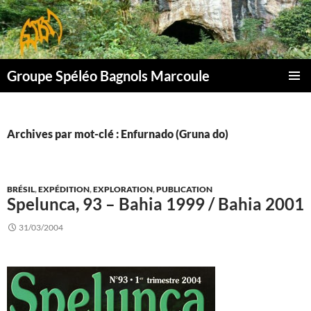
Aller
au
contenu
Groupe Spéléo Bagnols Marcoule
MENU
PRINCI
Archives par mot-clé : Enfurnado (Gruna do)
BRÉSIL
,
EXPÉDITION
,
EXPLORATION
,
PUBLICATION
Spelunca, 93 – Bahia 1999 / Bahia 2001
31/03/2004