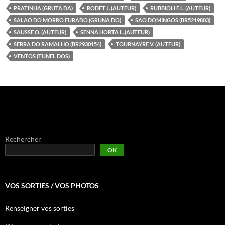
PRATINHA (GRUTA DA)
RODET J. (AUTEUR)
RUBBIOLI E.L. (AUTEUR)
SALAO DO MORRO FURADO (GRUNA DO)
SAO DOMINGOS (BR5219803)
SAUSSE O. (AUTEUR)
SENNA HORTA L. (AUTEUR)
SERRA DO RAMALHO (BR2930154)
TOURNAYRE V. (AUTEUR)
VENTOS (TUNEL DOS)
Rechercher
OK
VOS SORTIES / VOS PHOTOS
Renseigner vos sorties