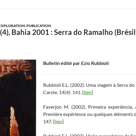
EXPLORATION
,
PUBLICATION
(4), Bahia 2001 : Serra do Ramalho (Brésil
Bulletin édité par Ezio Rubbioli
Rubbioli E.L. (2002). Uma viagem à Serra d
Carste, 14(4): 141. [
lien
]
Faverjon M. (2002). Primeira experiência, 
Première expérience ou quelques éléments de
147. [
lien
]
Rubbioli E.L. (2002). Visão panorâmica da S