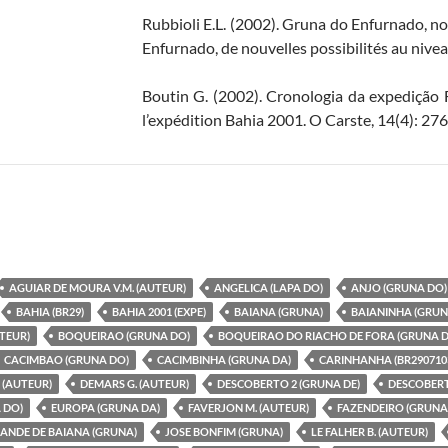
Rubbioli E.L. (2002). Gruna do Enfurnado, no
Enfurnado, de nouvelles possibilités au nivea
Boutin G. (2002). Cronologia da expedição 
l’expédition Bahia 2001. O Carste, 14(4): 276
AGUIAR DE MOURA V.M. (AUTEUR)
ANGELICA (LAPA DO)
ANJO (GRUNA DO)
BAHIA (BR29)
BAHIA 2001 (EXPE)
BAIANA (GRUNA)
BAIANINHA (GRUN
UTEUR)
BOQUEIRAO (GRUNA DO)
BOQUEIRAO DO RIACHO DE FORA (GRUNA 
CACIMBAO (GRUNA DO)
CACIMBINHA (GRUNA DA)
CARINHANHA (BR290710
 (AUTEUR)
DEMARS G. (AUTEUR)
DESCOBERTO 2 (GRUNA DE)
DESCOBERT
 DO)
EUROPA (GRUNA DA)
FAVERJON M. (AUTEUR)
FAZENDEIRO (GRUNA
ANDE DE BAIANA (GRUNA)
JOSE BONFIM (GRUNA)
LE FALHER B. (AUTEUR)