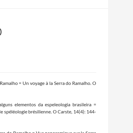
)
o Ramalho = Un voyage à la Serra do Ramalho. O
alguns elementos da espeleologia brasileira =
 spéléologie brésilienne. O Carste, 14(4): 144-
erra do Ramalho = Vue panoramique sur la Serra