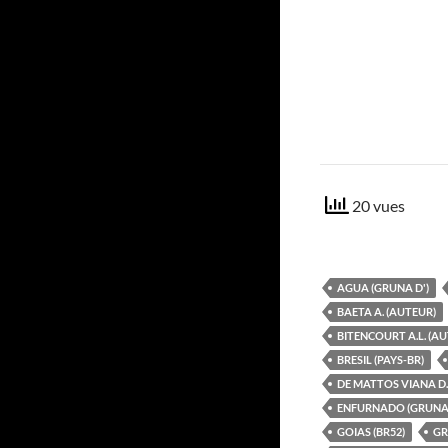
20 vues
AGUA (GRUNA D')
BAETA A. (AUTEUR)
BITENCOURT A.L. (A
BRESIL (PAYS-BR)
DE MATTOS VIANA D.
ENFURNADO (GRUNA
GOIAS (BR52)
GR