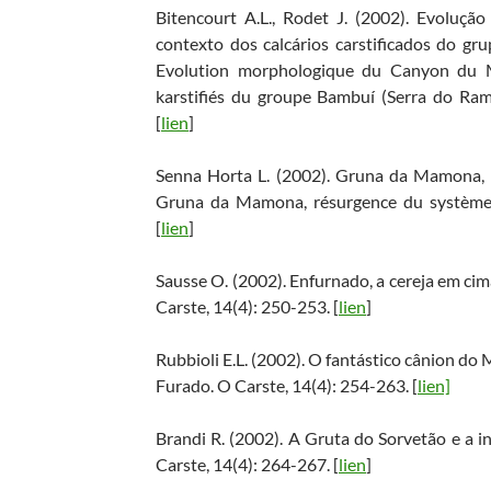
Bitencourt A.L., Rodet J. (2002). Evoluç
contexto dos calcários carstificados do gr
Evolution morphologique du Canyon du M
karstifiés du groupe Bambuí (Serra do Rama
[
lien
]
Senna Horta L. (2002). Gruna da Mamona, 
Gruna da Mamona, résurgence du système 
[
lien
]
Sausse O. (2002). Enfurnado, a cereja em cima
Carste, 14(4): 250-253. [
lien
]
Rubbioli E.L. (2002). O fantástico cânion d
Furado. O Carste, 14(4): 254-263. [
lien]
Brandi R. (2002). A Gruta do Sorvetão e a i
Carste, 14(4): 264-267. [
lien
]