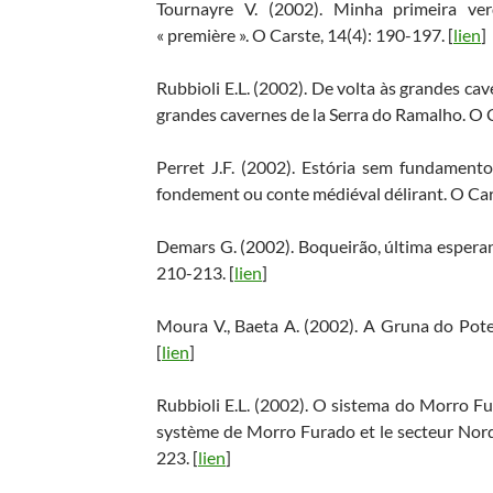
Tournayre V. (2002). Minha primeira ve
« première ». O Carste, 14(4): 190-197. [
lien
]
Rubbioli E.L. (2002). De volta às grandes ca
grandes cavernes de la Serra do Ramalho. O C
Perret J.F. (2002). Estória sem fundamento
fondement ou conte médiéval délirant. O Cars
Demars G. (2002). Boqueirão, última esperanç
210-213. [
lien
]
Moura V., Baeta A. (2002). A Gruna do Pote
[
lien
]
Rubbioli E.L. (2002). O sistema do Morro F
système de Morro Furado et le secteur Nord
223. [
lien
]