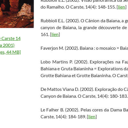
do Ramalho. O Carste, 14(4): 148-155. [
lien
]
Rubbioli E.L. (2002). O Cânion da Baiana, a
canyon de Baiana, la grande découverte de 
161. [
lien
]
 Carste 14
a 2001)
Faverjon M. (2002). Baiana : o mosaico = Baia
es, 44 MB]
Lobo Martins P. (2002). Explorações na F
Bahiana e Gruta Baianinha = Explorations d
Grotte Bahiana et Grotte Baianinha. O Carste
De Mattos Viana D. (2002). Exploração do C
Canyon de Baiana. O Carste, 14(4): 180-183.
Le Falher B. (2002). Pelas cores da Dama B
Carste, 14(4): 184-189. [
lien
]