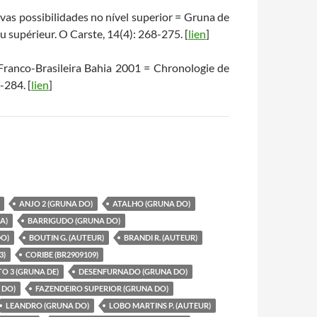
vas possibilidades no nível superior = Gruna de
u supérieur. O Carste, 14(4): 268-275. [
lien
]
Franco-Brasileira Bahia 2001 = Chronologie de
-284. [
lien
]
ANJO 2 (GRUNA DO)
ATALHO (GRUNA DO)
A)
BARRIGUDO (GRUNA DO)
DO)
BOUTIN G. (AUTEUR)
BRANDI R. (AUTEUR)
3)
CORIBE (BR2909109)
O 3 (GRUNA DE)
DESENFURNADO (GRUNA DO)
 DO)
FAZENDEIRO SUPERIOR (GRUNA DO)
LEANDRO (GRUNA DO)
LOBO MARTINS P. (AUTEUR)