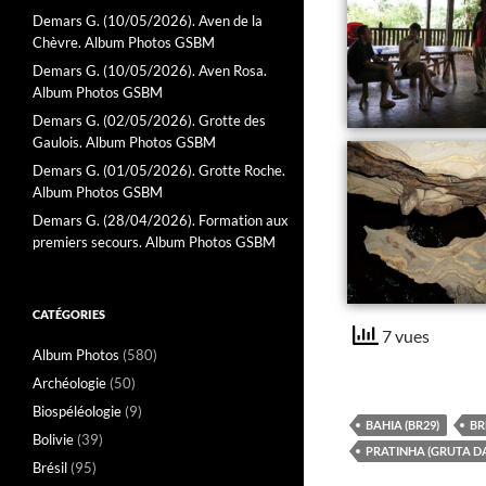
Demars G. (10/05/2026). Aven de la
Chèvre. Album Photos GSBM
Demars G. (10/05/2026). Aven Rosa.
Album Photos GSBM
Demars G. (02/05/2026). Grotte des
Gaulois. Album Photos GSBM
Demars G. (01/05/2026). Grotte Roche.
Album Photos GSBM
Demars G. (28/04/2026). Formation aux
premiers secours. Album Photos GSBM
CATÉGORIES
7 vues
Album Photos
(580)
Archéologie
(50)
Biospéléologie
(9)
BAHIA (BR29)
BR
Bolivie
(39)
PRATINHA (GRUTA D
Brésil
(95)