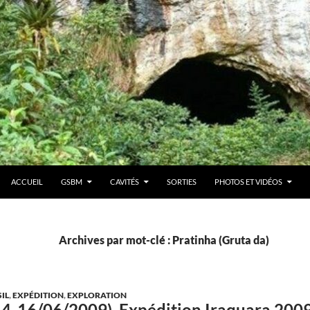
ACCUEIL
GSBM
CAVITÉS
SORTIES
PHOTOS ET VIDÉOS
Archives par mot-clé : Pratinha (Gruta da)
IL
,
EXPÉDITION
,
EXPLORATION
(14-16/06/2009). Expédition Iraquara 2009