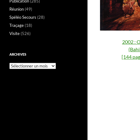
Publication
(285)
Réunion
(49)
Spéléo Secours
(28)
Traçage
(18)
Visite
(526)
2002 : O
(Bahi
ARCHIVES
[144 pag
Archives