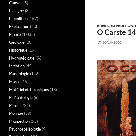
Canyon
(5)
Espagne
(8)
Expédition
(157)
BRÉSIL
,
EXPÉDITION
,
Exploration
(608)
O Carste 14
France
(1 038)
Géologie
(20)
10/10/2002
Historique
(19)
Hydrogéologie
(96)
Initiation
(45)
Karstologie
(118)
Maroc
(15)
Matériel et Techniques
(18)
Paléontologie
(6)
Pérou
(221)
Plongée
(38)
Prospection
(55)
Psychospéléologie
(9)