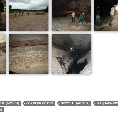
ESIL (PAYS-BR)
CORIBE (BR2909109)
GUYOT J.L. (AUTEUR)
IRAQUARA (BR2
A)