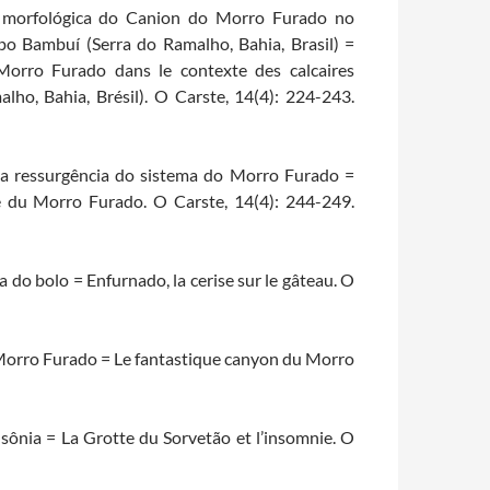
ão morfológica do Canion do Morro Furado no
upo Bambuí (Serra do Ramalho, Bahia, Brasil) =
orro Furado dans le contexte des calcaires
lho, Bahia, Brésil). O Carste, 14(4): 224-243.
a ressurgência do sistema do Morro Furado =
du Morro Furado. O Carste, 14(4): 244-249.
 do bolo = Enfurnado, la cerise sur le gâteau. O
o Morro Furado = Le fantastique canyon du Morro
nsônia = La Grotte du Sorvetão et l’insomnie. O