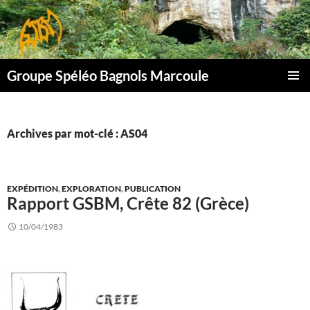
Aller
au
contenu
Groupe Spéléo Bagnols Marcoule
MENU
PRINCI
Archives par mot-clé : AS04
EXPÉDITION
,
EXPLORATION
,
PUBLICATION
Rapport GSBM, Crête 82 (Grèce)
10/04/1983