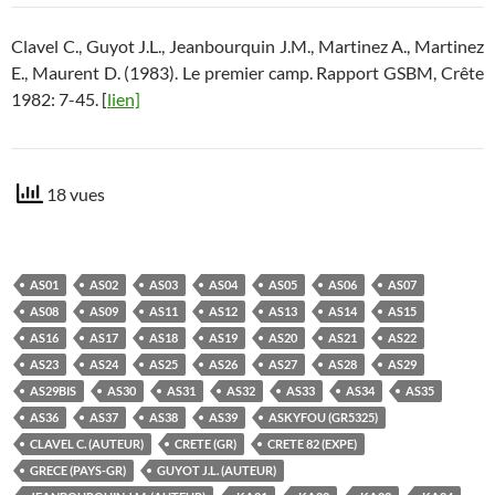
Clavel C., Guyot J.L., Jeanbourquin J.M., Martinez A., Martinez
E., Maurent D. (1983). Le premier camp. Rapport GSBM, Crête
1982: 7-45. [
lien]
18 vues
AS01
AS02
AS03
AS04
AS05
AS06
AS07
AS08
AS09
AS11
AS12
AS13
AS14
AS15
AS16
AS17
AS18
AS19
AS20
AS21
AS22
AS23
AS24
AS25
AS26
AS27
AS28
AS29
AS29BIS
AS30
AS31
AS32
AS33
AS34
AS35
AS36
AS37
AS38
AS39
ASKYFOU (GR5325)
CLAVEL C. (AUTEUR)
CRETE (GR)
CRETE 82 (EXPE)
GRECE (PAYS-GR)
GUYOT J.L. (AUTEUR)