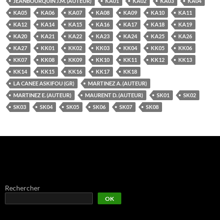
JEANBOURQUIN J.M. (AUTEUR)
KA01
KA02
KA03
KA04
KA05
KA06
KA07
KA08
KA09
KA10
KA11
KA12
KA14
KA15
KA16
KA17
KA18
KA19
KA20
KA21
KA22
KA23
KA24
KA25
KA26
KA27
KK01
KK02
KK03
KK04
KK05
KK06
KK07
KK08
KK09
KK10
KK11
KK12
KK13
KK14
KK15
KK16
KK17
KK18
LA CANEE ASKIFOU (GR)
MARTINEZ A. (AUTEUR)
MARTINEZ E. (AUTEUR)
MAURENT D. (AUTEUR)
SK01
SK02
SK03
SK04
SK05
SK06
SK07
SK08
Rechercher
OK