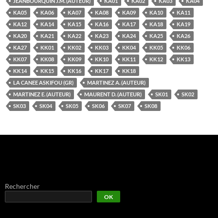
JEANBOURQUIN J.M. (AUTEUR)
KA01
KA02
KA03
KA04
KA05
KA06
KA07
KA08
KA09
KA10
KA11
KA12
KA14
KA15
KA16
KA17
KA18
KA19
KA20
KA21
KA22
KA23
KA24
KA25
KA26
KA27
KK01
KK02
KK03
KK04
KK05
KK06
KK07
KK08
KK09
KK10
KK11
KK12
KK13
KK14
KK15
KK16
KK17
KK18
LA CANEE ASKIFOU (GR)
MARTINEZ A. (AUTEUR)
MARTINEZ E. (AUTEUR)
MAURENT D. (AUTEUR)
SK01
SK02
SK03
SK04
SK05
SK06
SK07
SK08
Rechercher
OK