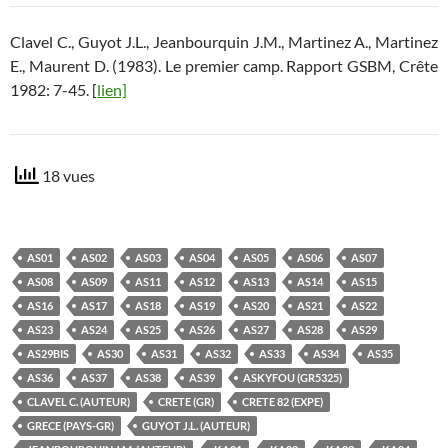
Clavel C., Guyot J.L., Jeanbourquin J.M., Martinez A., Martinez
E., Maurent D. (1983). Le premier camp. Rapport GSBM, Crête
1982: 7-45. [
lien]
18 vues
AS01
AS02
AS03
AS04
AS05
AS06
AS07
AS08
AS09
AS11
AS12
AS13
AS14
AS15
AS16
AS17
AS18
AS19
AS20
AS21
AS22
AS23
AS24
AS25
AS26
AS27
AS28
AS29
AS29BIS
AS30
AS31
AS32
AS33
AS34
AS35
AS36
AS37
AS38
AS39
ASKYFOU (GR5325)
CLAVEL C. (AUTEUR)
CRETE (GR)
CRETE 82 (EXPE)
GRECE (PAYS-GR)
GUYOT J.L. (AUTEUR)