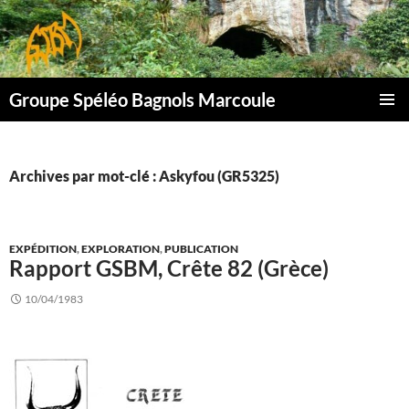
Aller
au
contenu
Groupe Spéléo Bagnols Marcoule
MENU
PRINCI
Archives par mot-clé : Askyfou (GR5325)
EXPÉDITION
,
EXPLORATION
,
PUBLICATION
Rapport GSBM, Crête 82 (Grèce)
10/04/1983