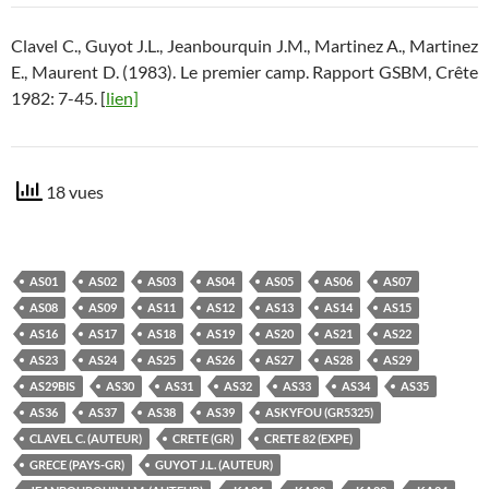
Clavel C., Guyot J.L., Jeanbourquin J.M., Martinez A., Martinez
E., Maurent D. (1983). Le premier camp. Rapport GSBM, Crête
1982: 7-45. [
lien]
18 vues
AS01
AS02
AS03
AS04
AS05
AS06
AS07
AS08
AS09
AS11
AS12
AS13
AS14
AS15
AS16
AS17
AS18
AS19
AS20
AS21
AS22
AS23
AS24
AS25
AS26
AS27
AS28
AS29
AS29BIS
AS30
AS31
AS32
AS33
AS34
AS35
AS36
AS37
AS38
AS39
ASKYFOU (GR5325)
CLAVEL C. (AUTEUR)
CRETE (GR)
CRETE 82 (EXPE)
GRECE (PAYS-GR)
GUYOT J.L. (AUTEUR)