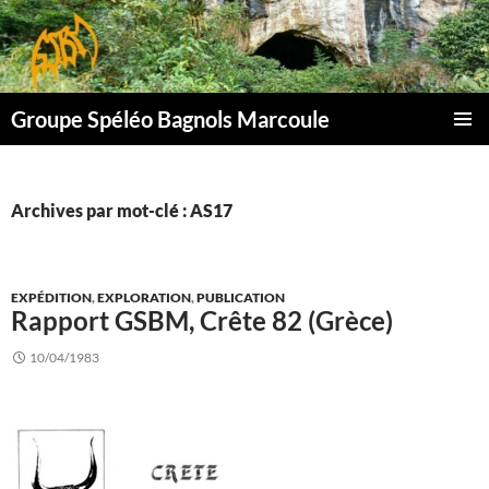
Aller
au
contenu
Groupe Spéléo Bagnols Marcoule
MENU
PRINCI
Archives par mot-clé : AS17
EXPÉDITION
,
EXPLORATION
,
PUBLICATION
Rapport GSBM, Crête 82 (Grèce)
10/04/1983