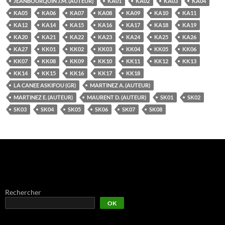
JEANBOURQUIN J.M. (AUTEUR)
KA01
KA02
KA03
KA04
KA05
KA06
KA07
KA08
KA09
KA10
KA11
KA12
KA14
KA15
KA16
KA17
KA18
KA19
KA20
KA21
KA22
KA23
KA24
KA25
KA26
KA27
KK01
KK02
KK03
KK04
KK05
KK06
KK07
KK08
KK09
KK10
KK11
KK12
KK13
KK14
KK15
KK16
KK17
KK18
LA CANEE ASKIFOU (GR)
MARTINEZ A. (AUTEUR)
MARTINEZ E. (AUTEUR)
MAURENT D. (AUTEUR)
SK01
SK02
SK03
SK04
SK05
SK06
SK07
SK08
Rechercher
OK