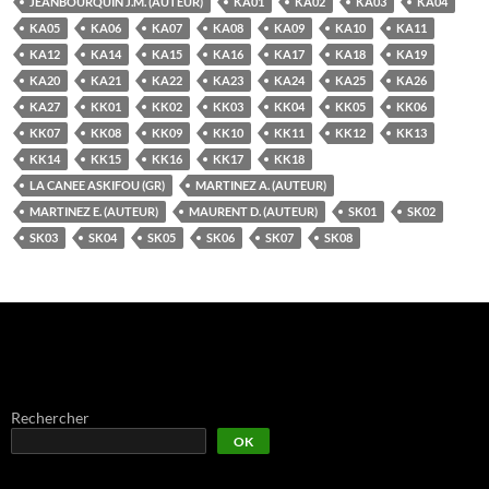
JEANBOURQUIN J.M. (AUTEUR)
KA01
KA02
KA03
KA04
KA05
KA06
KA07
KA08
KA09
KA10
KA11
KA12
KA14
KA15
KA16
KA17
KA18
KA19
KA20
KA21
KA22
KA23
KA24
KA25
KA26
KA27
KK01
KK02
KK03
KK04
KK05
KK06
KK07
KK08
KK09
KK10
KK11
KK12
KK13
KK14
KK15
KK16
KK17
KK18
LA CANEE ASKIFOU (GR)
MARTINEZ A. (AUTEUR)
MARTINEZ E. (AUTEUR)
MAURENT D. (AUTEUR)
SK01
SK02
SK03
SK04
SK05
SK06
SK07
SK08
Rechercher
OK