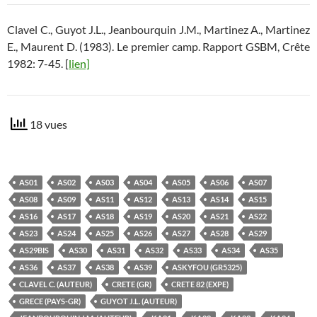
Clavel C., Guyot J.L., Jeanbourquin J.M., Martinez A., Martinez
E., Maurent D. (1983). Le premier camp. Rapport GSBM, Crête
1982: 7-45. [
lien]
18 vues
AS01
AS02
AS03
AS04
AS05
AS06
AS07
AS08
AS09
AS11
AS12
AS13
AS14
AS15
AS16
AS17
AS18
AS19
AS20
AS21
AS22
AS23
AS24
AS25
AS26
AS27
AS28
AS29
AS29BIS
AS30
AS31
AS32
AS33
AS34
AS35
AS36
AS37
AS38
AS39
ASKYFOU (GR5325)
CLAVEL C. (AUTEUR)
CRETE (GR)
CRETE 82 (EXPE)
GRECE (PAYS-GR)
GUYOT J.L. (AUTEUR)