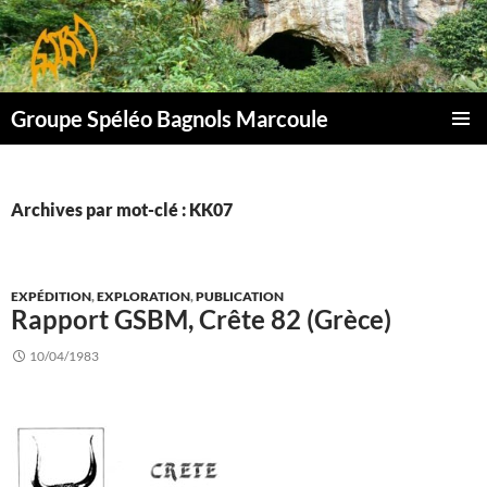
Aller
au
contenu
Groupe Spéléo Bagnols Marcoule
MENU
PRINCI
Archives par mot-clé : KK07
EXPÉDITION
,
EXPLORATION
,
PUBLICATION
Rapport GSBM, Crête 82 (Grèce)
10/04/1983