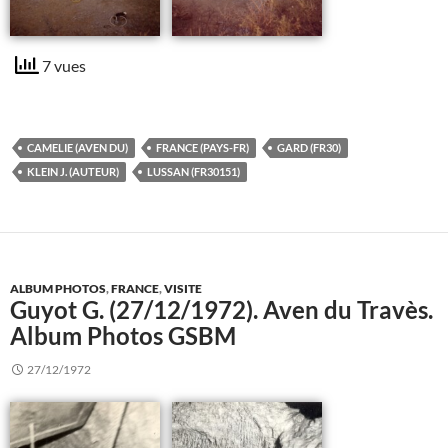
7 vues
CAMELIE (AVEN DU)
FRANCE (PAYS-FR)
GARD (FR30)
KLEIN J. (AUTEUR)
LUSSAN (FR30151)
ALBUM PHOTOS
,
FRANCE
,
VISITE
Guyot G. (27/12/1972). Aven du Travès.
Album Photos GSBM
27/12/1972