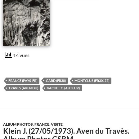
14 vues
FRANCE (PAYS-FR)
GARD (FR30)
MONTCLUS (FR30175)
TRAVES (AVEN DU)
VACHET C. (AUTEUR)
ALBUM PHOTOS
,
FRANCE
,
VISITE
Klein J. (27/05/1973). Aven du Travès.
Album Photos GSBM