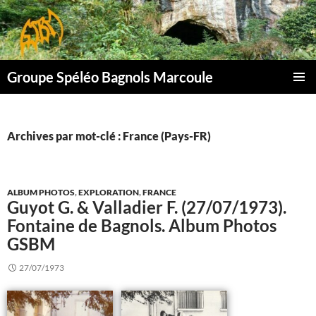
Aller
au
contenu
Groupe Spéléo Bagnols Marcoule
MENU
PRINCI
Archives par mot-clé : France (Pays-FR)
ALBUM PHOTOS
,
EXPLORATION
,
FRANCE
Guyot G. & Valladier F. (27/07/1973).
Fontaine de Bagnols. Album Photos
GSBM
27/07/1973