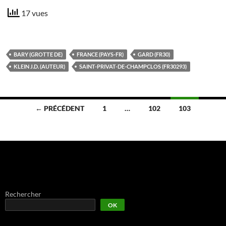
17 vues
BARY (GROTTE DE)
FRANCE (PAYS-FR)
GARD (FR30)
KLEIN J.D. (AUTEUR)
SAINT-PRIVAT-DE-CHAMPCLOS (FR30293)
Navigation
← PRÉCÉDENT
1
…
102
103
des
articles
Rechercher
OK